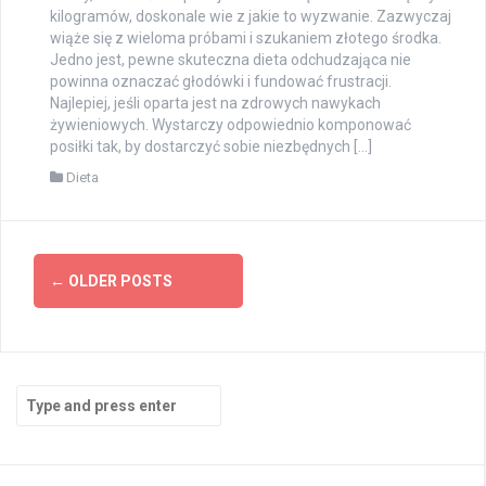
kilogramów, doskonale wie z jakie to wyzwanie. Zazwyczaj
wiąże się z wieloma próbami i szukaniem złotego środka.
Jedno jest, pewne skuteczna dieta odchudzająca nie
powinna oznaczać głodówki i fundować frustracji.
Najlepiej, jeśli oparta jest na zdrowych nawykach
żywieniowych. Wystarczy odpowiednio komponować
posiłki tak, by dostarczyć sobie niezbędnych […]
Dieta
Posts
←
OLDER POSTS
navigation
Search
for: