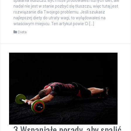
spalania tłuszczu. Być może próbowałeś różnych diet, ale
nadal nie jest w stanie pozbyć się tłuszczu, więc tutaj jest
rozwiązanie dla Twojego problemu. Jeśli szukasz
najlepszej diety do utraty wagi, to wylądowałeś na
właściwym miejscu. Ten artykuł powie Ci […]
Dieta
3 Wspaniałe porady, aby spalić