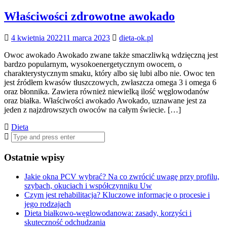
Właściwości zdrowotne awokado
4 kwietnia 2022
11 marca 2023
dieta-ok.pl
Owoc awokado Awokado zwane także smaczliwką wdzięczną jest
bardzo popularnym, wysokoenergetycznym owocem, o
charakterystycznym smaku, który albo się lubi albo nie. Owoc ten
jest źródłem kwasów tłuszczowych, zwłaszcza omega 3 i omega 6
oraz błonnika. Zawiera również niewielką ilość węglowodanów
oraz białka. Właściwości awokado Awokado, uznawane jest za
jeden z najzdrowszych owoców na całym świecie. […]
Dieta
Search
for:
Ostatnie wpisy
Jakie okna PCV wybrać? Na co zwrócić uwagę przy profilu,
szybach, okuciach i współczynniku Uw
Czym jest rehabilitacja? Kluczowe informacje o procesie i
jego rodzajach
Dieta białkowo-węglowodanowa: zasady, korzyści i
skuteczność odchudzania