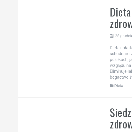
Dieta
zdrow
28 grudni
Dieta sałat
schudnąć i 
posiłkach, j
względu na 
Eliminuje ł
bogactwo ś
Dieta
Siedz
zdrow