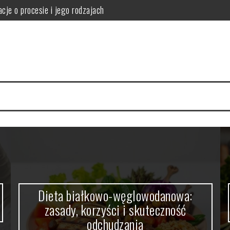
cje o procesie i jego rodzajach
orzyści i skuteczność odchudzania
i i ryzyka zdrowotne
ne korzyści smoczego owocu
 Twojej kuchni pełne zalet
agę przy profilu, szybach, okuciach i współczynniku Uw
Dieta białkowo-węglowodanowa:
zasady, korzyści i skuteczność
odchudzania