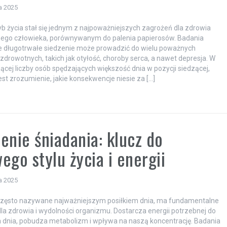
a 2025
yb życia stał się jednym z najpoważniejszych zagrożeń dla zdrowia
ego człowieka, porównywanym do palenia papierosów. Badania
e długotrwałe siedzenie może prowadzić do wielu poważnych
drowotnych, takich jak otyłość, choroby serca, a nawet depresja. W
nącej liczby osób spędzających większość dnia w pozycji siedzącej,
est zrozumienie, jakie konsekwencje niesie za […]
enie śniadania: klucz do
ego stylu życia i energii
a 2025
 często nazywane najważniejszym posiłkiem dnia, ma fundamentalne
la zdrowia i wydolności organizmu. Dostarcza energii potrzebnej do
 dnia, pobudza metabolizm i wpływa na naszą koncentrację. Badania