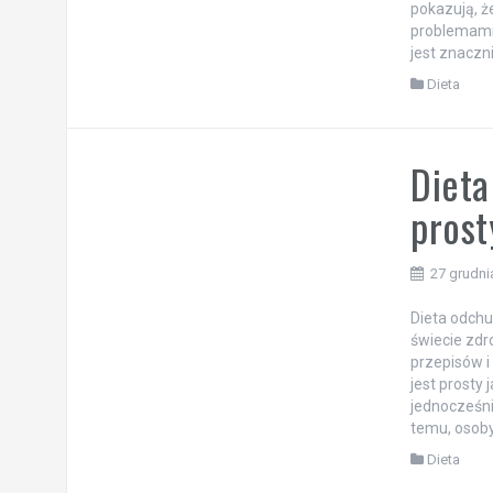
pokazują, ż
problemami 
jest znaczn
Dieta
Dieta
prost
27 grudni
Dieta odchu
świecie zd
przepisów i
jest prosty 
jednocześni
temu, osoby
Dieta