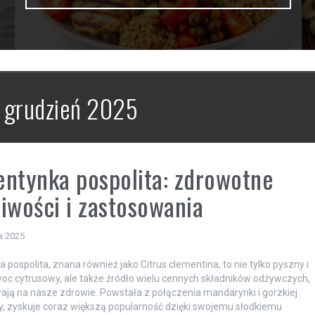
:
grudzień 2025
ntynka pospolita: zdrowotne
iwości i zastosowania
a 2025
 pospolita, znana również jako Citrus clementina, to nie tylko pyszny i
oc cytrusowy, ale także źródło wielu cennych składników odżywczych,
ają na nasze zdrowie. Powstała z połączenia mandarynki i gorzkiej
 zyskuje coraz większą popularność dzięki swojemu słodkiemu