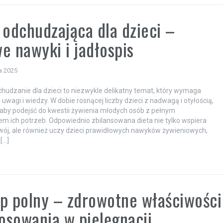
 odchudzająca dla dzieci –
e nawyki i jadłospis
a 2025
chudzanie dla dzieci to niezwykle delikatny temat, który wymaga
uwagi i wiedzy. W dobie rosnącej liczby dzieci z nadwagą i otyłością,
 aby podejść do kwestii żywienia młodych osób z pełnym
m ich potrzeb. Odpowiednio zbilansowana dieta nie tylko wspiera
ój, ale również uczy dzieci prawidłowych nawyków żywieniowych,
[…]
p polny – zdrowotne właściwości
tosowania w pielęgnacji