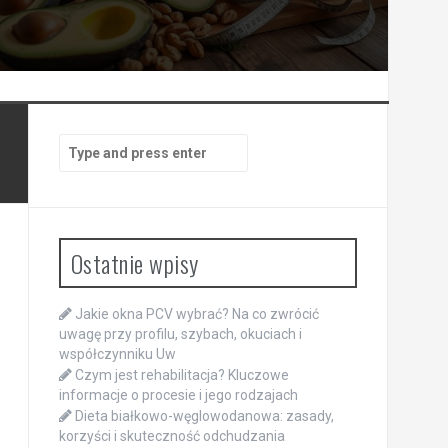
Search
for:
Ostatnie wpisy
Jakie okna PCV wybrać? Na co zwrócić
uwagę przy profilu, szybach, okuciach i
współczynniku Uw
Czym jest rehabilitacja? Kluczowe
informacje o procesie i jego rodzajach
Dieta białkowo-węglowodanowa: zasady,
korzyści i skuteczność odchudzania