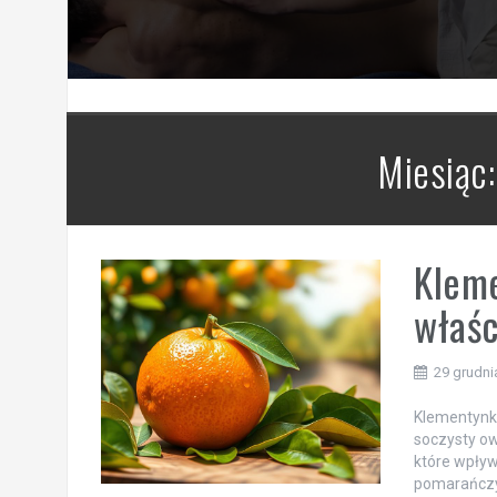
Miesiąc
Kleme
właśc
29 grudni
Klementynka
soczysty ow
które wpływ
pomarańczy,