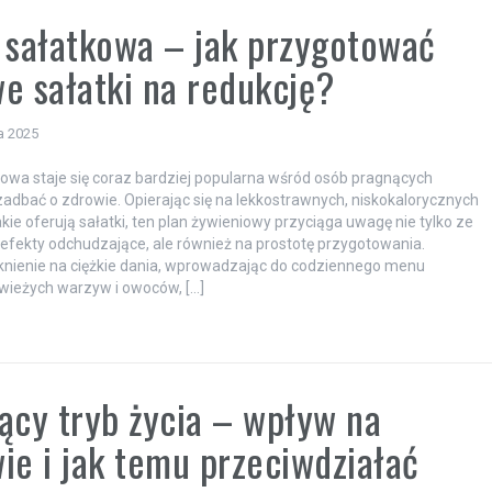
 sałatkowa – jak przygotować
e sałatki na redukcję?
a 2025
kowa staje się coraz bardziej popularna wśród osób pragnących
zadbać o zdrowie. Opierając się na lekkostrawnych, niskokalorycznych
akie oferują sałatki, ten plan żywieniowy przyciąga uwagę nie tylko ze
efekty odchudzające, ale również na prostotę przygotowania.
aknienie na ciężkie dania, wprowadzając do codziennego menu
wieżych warzyw i owoców, […]
ący tryb życia – wpływ na
ie i jak temu przeciwdziałać