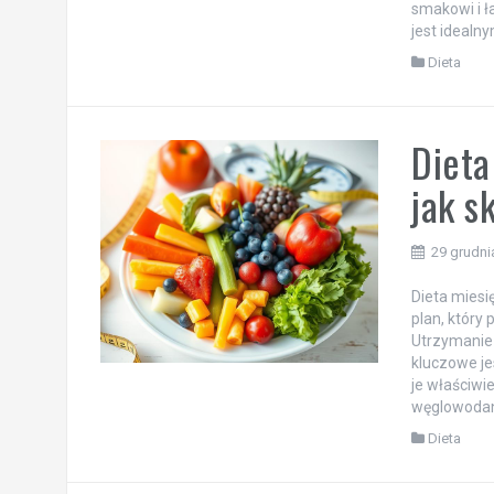
smakowi i ł
jest idealn
Dieta
Dieta
jak s
29 grudni
Dieta miesi
plan, który
Utrzymanie 
kluczowe je
je właściwi
węglowodan
Dieta