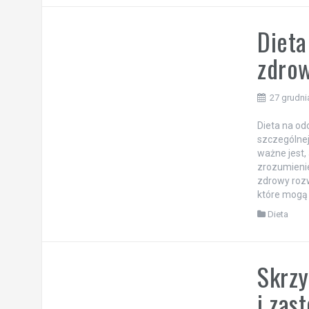
Dieta
zdrow
27 grudni
Dieta na od
szczególnej 
ważne jest,
zrozumienie
zdrowy rozw
które mogą 
Dieta
Skrzy
i zas