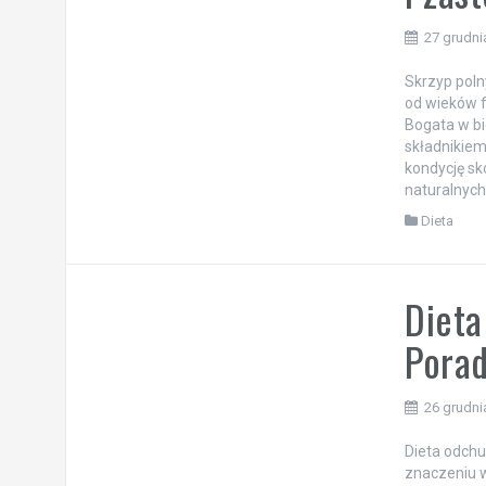
27 grudni
Skrzyp poln
od wieków f
Bogata w bi
składnikiem
kondycję sk
naturalnych
Dieta
Dieta
Porad
26 grudni
Dieta odchu
znaczeniu w