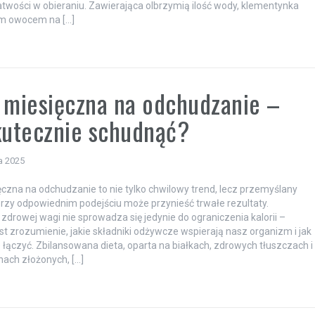
atwości w obieraniu. Zawierająca olbrzymią ilość wody, klementynka
ym owocem na […]
 miesięczna na odchudzanie –
kutecznie schudnąć?
a 2025
ęczna na odchudzanie to nie tylko chwilowy trend, lecz przemyślany
 przy odpowiednim podejściu może przynieść trwałe rezultaty.
zdrowej wagi nie sprowadza się jedynie do ograniczenia kalorii –
st zrozumienie, jakie składniki odżywcze wspierają nasz organizm i jak
e łączyć. Zbilansowana dieta, oparta na białkach, zdrowych tłuszczach i
ach złożonych, […]