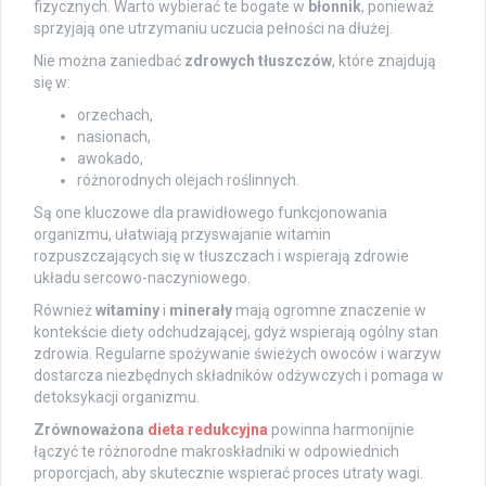
fizycznych. Warto wybierać te bogate w
błonnik
, ponieważ
sprzyjają one utrzymaniu uczucia pełności na dłużej.
Nie można zaniedbać
zdrowych tłuszczów
, które znajdują
się w:
orzechach,
nasionach,
awokado,
różnorodnych olejach roślinnych.
Są one kluczowe dla prawidłowego funkcjonowania
organizmu, ułatwiają przyswajanie witamin
rozpuszczających się w tłuszczach i wspierają zdrowie
układu sercowo-naczyniowego.
Również
witaminy
i
minerały
mają ogromne znaczenie w
kontekście diety odchudzającej, gdyż wspierają ogólny stan
zdrowia. Regularne spożywanie świeżych owoców i warzyw
dostarcza niezbędnych składników odżywczych i pomaga w
detoksykacji organizmu.
Zrównoważona
dieta redukcyjna
powinna harmonijnie
łączyć te różnorodne makroskładniki w odpowiednich
proporcjach, aby skutecznie wspierać proces utraty wagi.