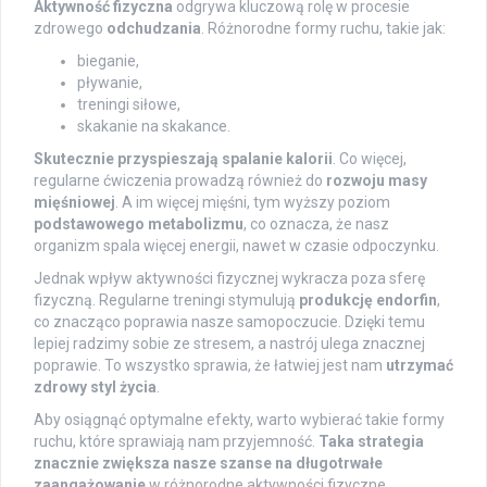
Aktywność fizyczna
odgrywa kluczową rolę w procesie
zdrowego
odchudzania
. Różnorodne formy ruchu, takie jak:
bieganie,
pływanie,
treningi siłowe,
skakanie na skakance.
Skutecznie przyspieszają spalanie kalorii
. Co więcej,
regularne ćwiczenia prowadzą również do
rozwoju masy
mięśniowej
. A im więcej mięśni, tym wyższy poziom
podstawowego metabolizmu
, co oznacza, że nasz
organizm spala więcej energii, nawet w czasie odpoczynku.
Jednak wpływ aktywności fizycznej wykracza poza sferę
fizyczną. Regularne treningi stymulują
produkcję endorfin
,
co znacząco poprawia nasze samopoczucie. Dzięki temu
lepiej radzimy sobie ze stresem, a nastrój ulega znacznej
poprawie. To wszystko sprawia, że łatwiej jest nam
utrzymać
zdrowy styl życia
.
Aby osiągnąć optymalne efekty, warto wybierać takie formy
ruchu, które sprawiają nam przyjemność.
Taka strategia
znacznie zwiększa nasze szanse na długotrwałe
zaangażowanie
w różnorodne aktywności fizyczne.