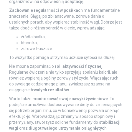
organizmowi na odpowiednią adaptację.
Zachowanie regularności w posiłkach
ma fundamentalne
znaczenie. Sięgaj po zbilansowane, zdrowe dania o
ustalonych porach, aby wspierać stabilność wagi. Dobrze jest
także dbać o różnorodność w diecie, wprowadzając:
źródła białka,
błonnika,
zdrowe tłuszcze.
To wszystko pomaga utrzymać uczucie sytości na dłużej.
Nie można zapominać o
roli aktywności fizycznej
.
Regularne ćwiczenia nie tylko sprzyjają spalaniu kalorii, ale
również wspierają ogólny zdrowy styl życia. Włączając ruch
do swojego codziennego planu, zwiększasz szanse na
osiągnięcie
trwałych rezultatów
.
Warto także
monitorować swoje nawyki żywieniowe
. To
podejście umożliwia dostosowywanie diety do zmieniających
się potrzeb organizmu, co w konsekwencji pozwala uniknąć
efektu jo-jo. Wprowadzając zmiany w sposób stopniowy i
przemyślany, stworzysz solidne fundamenty do
stabilizacji
wagi
oraz
długotrwałego utrzymania osiągniętych