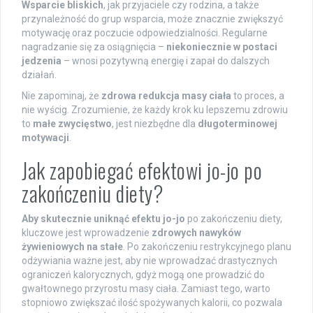
Wsparcie bliskich
, jak przyjaciele czy rodzina, a także
przynależność do grup wsparcia, może znacznie zwiększyć
motywację oraz poczucie odpowiedzialności. Regularne
nagradzanie się za osiągnięcia –
niekoniecznie w postaci
jedzenia
– wnosi pozytywną energię i zapał do dalszych
działań.
Nie zapominaj, że
zdrowa redukcja masy ciała
to proces, a
nie wyścig. Zrozumienie, że każdy krok ku lepszemu zdrowiu
to
małe zwycięstwo
, jest niezbędne dla
długoterminowej
motywacji
.
Jak zapobiegać efektowi jo-jo po
zakończeniu diety?
Aby skutecznie uniknąć efektu jo-jo
po zakończeniu diety,
kluczowe jest wprowadzenie
zdrowych nawyków
żywieniowych na stałe
. Po zakończeniu restrykcyjnego planu
odżywiania ważne jest, aby nie wprowadzać drastycznych
ograniczeń kalorycznych, gdyż mogą one prowadzić do
gwałtownego przyrostu masy ciała. Zamiast tego, warto
stopniowo zwiększać ilość spożywanych kalorii, co pozwala