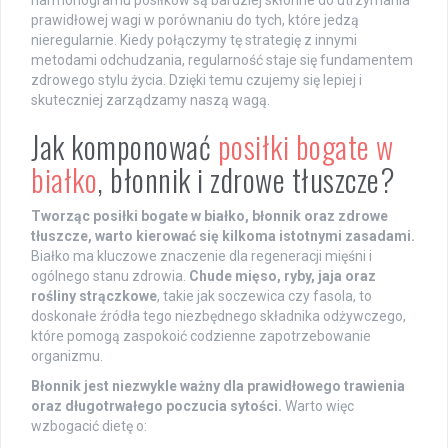
prawidłowej wagi w porównaniu do tych, które jedzą
nieregularnie. Kiedy połączymy tę strategię z innymi
metodami odchudzania, regularność staje się fundamentem
zdrowego stylu życia. Dzięki temu czujemy się lepiej i
skuteczniej zarządzamy naszą wagą.
Jak komponować
posiłki bogate w
białko
, błonnik i zdrowe tłuszcze?
Tworząc posiłki bogate w białko, błonnik oraz zdrowe
tłuszcze, warto kierować się kilkoma istotnymi zasadami.
Białko ma kluczowe znaczenie dla regeneracji mięśni i
ogólnego stanu zdrowia.
Chude mięso, ryby, jaja oraz
rośliny strączkowe
, takie jak soczewica czy fasola, to
doskonałe źródła tego niezbędnego składnika odżywczego,
które pomogą zaspokoić codzienne zapotrzebowanie
organizmu.
Błonnik jest niezwykle ważny dla prawidłowego trawienia
oraz długotrwałego poczucia sytości.
Warto więc
wzbogacić dietę o: