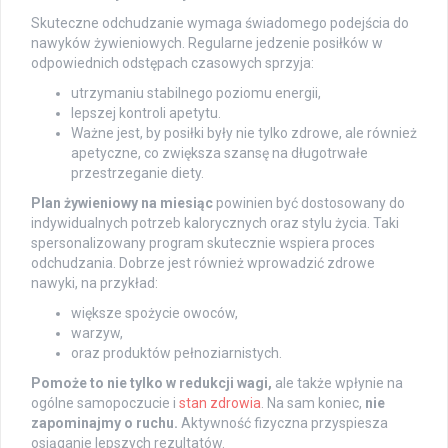
Skuteczne odchudzanie wymaga świadomego podejścia do
nawyków żywieniowych. Regularne jedzenie posiłków w
odpowiednich odstępach czasowych sprzyja:
utrzymaniu stabilnego poziomu energii,
lepszej kontroli apetytu.
Ważne jest, by posiłki były nie tylko zdrowe, ale również
apetyczne, co zwiększa szansę na długotrwałe
przestrzeganie diety.
Plan żywieniowy na miesiąc
powinien być dostosowany do
indywidualnych potrzeb kalorycznych oraz stylu życia. Taki
spersonalizowany program skutecznie wspiera proces
odchudzania. Dobrze jest również wprowadzić zdrowe
nawyki, na przykład:
większe spożycie owoców,
warzyw,
oraz produktów pełnoziarnistych.
Pomoże to nie tylko w redukcji wagi,
ale także wpłynie na
ogólne samopoczucie i
stan zdrowia
. Na sam koniec,
nie
zapominajmy o ruchu.
Aktywność fizyczna przyspiesza
osiąganie lepszych rezultatów.