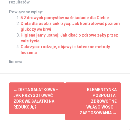
rezultatów
.
Powiązane wpisy:
5 Zdrowych pomysłów na śniadanie dla Ciebie
Dieta dla osób z cukrzycą: Jak kontrolować poziom
glukozy we krwi
Higiena jamy ustnej: Jak dbać o zdrowe zęby przez
całe życie
Cukrzyca: rodzaje, objawy i skuteczne metody
leczenia
Dieta
Post
←
DIETA SAŁATKOWA –
KLEMENTYNKA
navigation
JAK PRZYGOTOWAĆ
POSPOLITA:
ZDROWE SAŁATKI NA
ZDROWOTNE
REDUKCJĘ?
WŁAŚCIWOŚCI I
ZASTOSOWANIA
→