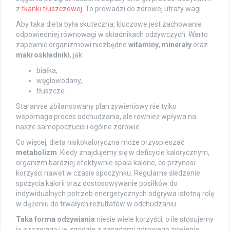
z
tkanki tłuszczowej
. To prowadzi do zdrowej utraty wagi.
Aby taka dieta była skuteczna, kluczowe jest zachowanie
odpowiedniej równowagi w składnikach odżywczych. Warto
zapewnić organizmowi niezbędne
witaminy
,
minerały
oraz
makroskładniki
, jak:
białka,
węglowodany,
tłuszcze.
Starannie zbilansowany plan żywieniowy nie tylko
wspomaga proces odchudzania, ale również wpływa na
nasze samopoczucie i ogólne zdrowie.
Co więcej, dieta niskokaloryczna może przyspieszać
metabolizm
. Kiedy znajdujemy się w deficycie kalorycznym,
organizm bardziej efektywnie spala kalorie, co przynosi
korzyści nawet w czasie spoczynku. Regularne śledzenie
spożycia kalorii oraz dostosowywanie posiłków do
indywidualnych potrzeb energetycznych odgrywa istotną rolę
w dążeniu do trwałych rezultatów w odchudzaniu.
Taka forma odżywiania
niesie wiele korzyści, o ile stosujemy
ją z rozwagą i w zgodzie z zasadami zdrowego żywienia.