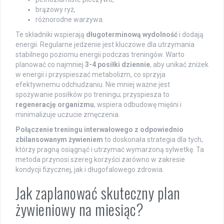
brązowy ryż,
różnorodne warzywa.
Te składniki wspierają
długoterminową wydolność
i dodają
energii. Regularne jedzenie jest kluczowe dla utrzymania
stabilnego poziomu energii podczas treningów. Warto
planować co najmniej
3-4 posiłki dziennie
, aby unikać zniżek
w energii i przyspieszać metabolizm, co sprzyja
efektywnemu odchudzaniu. Nie mniej ważne jest
spożywanie posiłków po treningu; przyspiesza to
regenerację organizmu
, wspiera odbudowę mięśni i
minimalizuje uczucie zmęczenia.
Połączenie treningu interwałowego z odpowiednio
zbilansowanym żywieniem
to doskonała strategia dla tych,
którzy pragną osiągnąć i utrzymać wymarzoną sylwetkę. Ta
metoda przynosi szereg korzyści zarówno w zakresie
kondycji fizycznej, jak i długofalowego zdrowia.
Jak zaplanować skuteczny plan
żywieniowy na miesiąc?