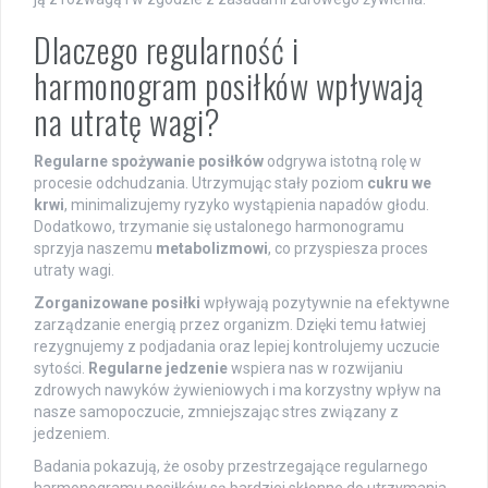
Dlaczego regularność i
harmonogram posiłków wpływają
na utratę wagi?
Regularne spożywanie posiłków
odgrywa istotną rolę w
procesie odchudzania. Utrzymując stały poziom
cukru we
krwi
, minimalizujemy ryzyko wystąpienia napadów głodu.
Dodatkowo, trzymanie się ustalonego harmonogramu
sprzyja naszemu
metabolizmowi
, co przyspiesza proces
utraty wagi.
Zorganizowane posiłki
wpływają pozytywnie na efektywne
zarządzanie energią przez organizm. Dzięki temu łatwiej
rezygnujemy z podjadania oraz lepiej kontrolujemy uczucie
sytości.
Regularne jedzenie
wspiera nas w rozwijaniu
zdrowych nawyków żywieniowych i ma korzystny wpływ na
nasze samopoczucie, zmniejszając stres związany z
jedzeniem.
Badania pokazują, że osoby przestrzegające regularnego
harmonogramu posiłków są bardziej skłonne do utrzymania