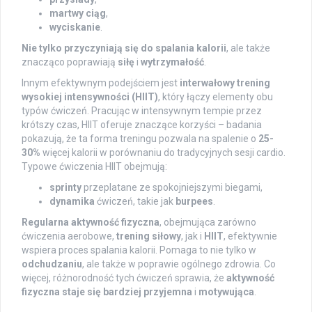
martwy ciąg
,
wyciskanie
.
Nie tylko przyczyniają się do spalania kalorii
, ale także
znacząco poprawiają
siłę
i
wytrzymałość
.
Innym efektywnym podejściem jest
interwałowy trening
wysokiej intensywności (HIIT)
, który łączy elementy obu
typów ćwiczeń. Pracując w intensywnym tempie przez
krótszy czas, HIIT oferuje znaczące korzyści – badania
pokazują, że ta forma treningu pozwala na spalenie o
25-
30%
więcej kalorii w porównaniu do tradycyjnych sesji cardio.
Typowe ćwiczenia HIIT obejmują:
sprinty
przeplatane ze spokojniejszymi biegami,
dynamika
ćwiczeń, takie jak
burpees
.
Regularna aktywność fizyczna
, obejmująca zarówno
ćwiczenia aerobowe,
trening siłowy
, jak i
HIIT
, efektywnie
wspiera proces spalania kalorii. Pomaga to nie tylko w
odchudzaniu
, ale także w poprawie ogólnego zdrowia. Co
więcej, różnorodność tych ćwiczeń sprawia, że
aktywność
fizyczna staje się bardziej przyjemna
i
motywująca
.