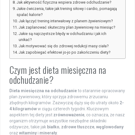
Jak aktywność fizyczna wspiera zdrowe odchudzanie?
Jakie ćwiczenia, takie jak trening siłowy i cardio, pomagają
spalać kalorie?
Jak łączyć trening interwałowy z planem żywieniowym?
Jak zaplanować skuteczny plan żywieniowy na miesiąc?
Jakie są najczęstsze błędy w odchudzaniu i jak ich
unikać?
Jak motywować się do zdrowej redukcji masy ciała?
Jak zapobiegać efektowi jo-jo po zakończeniu diety?
Czym jest dieta miesięczna na
odchudzanie?
Dieta miesięczna na odchudzanie
to starannie opracowany
plan żywieniowy, który sprzyja zdrowemu zrzucaniu
zbędnych kilogramów. Zazwyczaj dąży się do utraty około
2-
4 kilogramów
w ciągu czterech tygodni. Kluczowym
aspektem tej diety jest
zrównoważenie
, co oznacza, że nasz
organizm otrzymuje wszystkie niezbędne składniki
odżywcze, takie jak
białko
,
zdrowe tłuszcze
,
węglowodany
oraz
witaminy
i
minerały
.