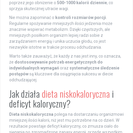
poprzez jego obniżenie o
500-1000 kalorii dziennie
, co
sprzyja skutecznej utracie wagi.
Nie można zapominać o
kontroli rozmiarów porcji
.
Regularne spożywanie mniejszych ilości jedzenia może
znacznie wspierać metabolizm. Dzięki częstszych, ale
mniejszych posiłkom organizm lepiej radzi sobie z
zarządzaniem energią i unika uczucia głodu, co jest
niezwykle istotne w trakcie procesu odchudzania.
Warto także zauważyć, że każdy z nas jest inny, co oznacza,
że
dostosowywanie potrzeb energetycznych do
indywidualnych wymagań
oraz
systematyczne śledzenie
postępów
są kluczowe dla osiągnięcia sukcesu w diecie
odchudzającej.
Jak działa
dieta niskokaloryczna
i
deficyt kaloryczny?
Dieta niskokaloryczna
polega na dostarczaniu organizmowi
mniejszej ilości kalorii, niż jest mu potrzebne na co dzień. W
rezultacie powstaje deficyt kaloryczny, co zmusza ciało do
sięgania po zgromadzone zapasy energii, przede wszystkim