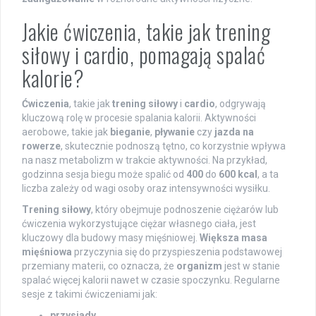
Jakie ćwiczenia, takie jak trening
siłowy i cardio, pomagają spalać
kalorie?
Ćwiczenia
, takie jak
trening siłowy
i
cardio
, odgrywają
kluczową rolę w procesie spalania kalorii. Aktywności
aerobowe, takie jak
bieganie
,
pływanie
czy
jazda na
rowerze
, skutecznie podnoszą tętno, co korzystnie wpływa
na nasz metabolizm w trakcie aktywności. Na przykład,
godzinna sesja biegu może spalić od
400
do
600 kcal
, a ta
liczba zależy od wagi osoby oraz intensywności wysiłku.
Trening siłowy
, który obejmuje podnoszenie ciężarów lub
ćwiczenia wykorzystujące ciężar własnego ciała, jest
kluczowy dla budowy masy mięśniowej.
Większa masa
mięśniowa
przyczynia się do przyspieszenia podstawowej
przemiany materii, co oznacza, że
organizm
jest w stanie
spalać więcej kalorii nawet w czasie spoczynku. Regularne
sesje z takimi ćwiczeniami jak:
przysiady
,