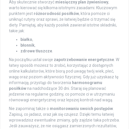
Aby skutecznie stworzyć
miesięczny plan żywieniowy
,
warto kierować się kilkoma istotnymi zasadami. Kluczowym
punktem jest
różnorodność posiłków
, która pomoże ci
uniknąć rutyny oraz sprawi, że łatwiej będzie ci trzymać się
diety. Pamiętaj, aby każdy posiłek zawierał istotne składniki,
takie jak:
białko
,
błonnik
,
zdrowe tłuszcze
.
Na początku ustal swoje
zapotrzebowanie energetyczne
. W
łatwy sposób możesz to zrobić, korzystając z dostępnych
online kalkulatorów, które biorą pod uwagę twój wiek, płeć,
wagę oraz poziom aktywności fizycznej. Gdy już uzyskasz tę
informację, przystąp do tworzenia
harmonogramu
posiłków
na nadchodzące 30 dni. Staraj się planować
jedzenie na regularne godziny, co pomoże ci w utrzymaniu
równowagi energetycznej oraz lepszej kontroli nad wagą.
Nie zapominaj także o
monitorowaniu swoich postępów
.
Zapisuj, co jadasz, oraz jak się czujesz. Dzięki temu łatwiej
wprowadzisz ewentualne zmiany, gdy zajdzie taka potrzeba.
Jeśli zauważysz, że nie osiągasz zamierzonych rezultatów,