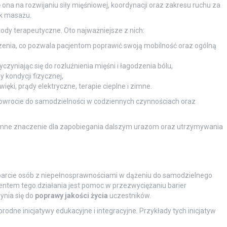
ę ona na rozwijaniu siły mięśniowej, koordynacji oraz zakresu ruchu za
k masażu.
ody terapeutyczne. Oto najważniejsze z nich:
czenia, co pozwala pacjentom poprawić swoją mobilność oraz ogólną
czyniając się do rozluźnienia mięśni i łagodzenia bólu,
kondycji fizycznej,
ięki, prądy elektryczne, terapie cieplne i zimne.
owrocie do samodzielności w codziennych czynnościach oraz
gromne znaczenie dla zapobiegania dalszym urazom oraz utrzymywania
sparcie osób z niepełnosprawnościami w dążeniu do samodzielnego
entem tego działania jest pomoc w przezwyciężaniu barier
ynia się do
poprawy jakości życia
uczestników.
odne inicjatywy edukacyjne i integracyjne. Przykłady tych inicjatyw