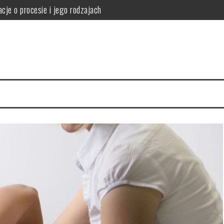
cje o procesie i jego rodzajach
orzyści i skuteczność odchudzania
i i ryzyka zdrowotne
ne korzyści smoczego owocu
 Twojej kuchni pełne zalet
agę przy profilu, szybach, okuciach i współczynniku Uw