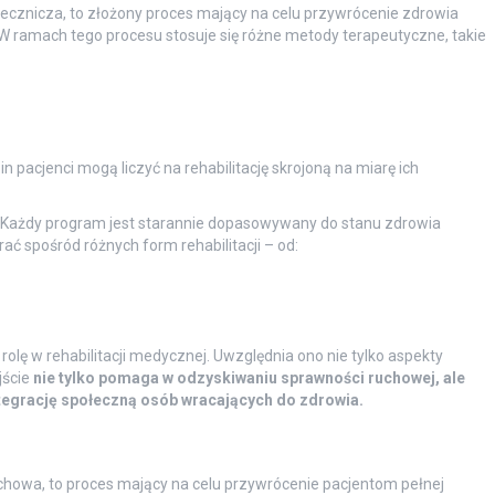
a lecznicza, to złożony proces mający na celu przywrócenie zdrowia
 W ramach tego procesu stosuje się różne metody terapeutyczne, takie
n pacjenci mogą liczyć na rehabilitację skrojoną na miarę ich
a. Każdy program jest starannie dopasowywany do stanu zdrowia
ć spośród różnych form rehabilitacji – od:
lę w rehabilitacji medycznej. Uwzględnia ono nie tylko aspekty
jście
nie tylko pomaga w odzyskiwaniu sprawności ruchowej, ale
ntegrację społeczną osób wracających do zdrowia.
ruchowa, to proces mający na celu przywrócenie pacjentom pełnej