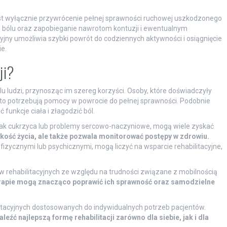
jest wyłącznie przywrócenie pełnej sprawności ruchowej uszkodzonego
 bólu oraz zapobieganie nawrotom kontuzji i ewentualnym
jny umożliwia szybki powrót do codziennych aktywności i osiągnięcie
e.
ji?
lu ludzi, przynosząc im szereg korzyści. Osoby, które doświadczyły
sto potrzebują pomocy w powrocie do pełnej sprawności. Podobnie
funkcje ciała i złagodzić ból.
 jak cukrzyca lub problemy sercowo-naczyniowe, mogą wiele zyskać
jakość życia, ale także pozwala monitorować postępy w zdrowiu.
fizycznymi lub psychicznymi, mogą liczyć na wsparcie rehabilitacyjne,
 rehabilitacyjnych ze względu na trudności związane z mobilnością
rapie mogą znacząco poprawić ich sprawność oraz samodzielne
litacyjnych dostosowanych do indywidualnych potrzeb pacjentów.
leźć najlepszą formę rehabilitacji zarówno dla siebie, jak i dla