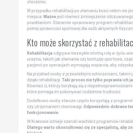
otoczeniu.
W przypadku rehabilitacji po złamaniu kości celem nie 
miejsca.
Ważne
jest również zmniejszenie odczuwanego
powikłaniom. Starannie opracowany program rehabilitacy
pełnej sprawności sportowej dla osób aktywnych fizyczni
Kto może skorzystać z rehabilitac
Rehabilitacja
odgrywa niezwykle istotną rolę w życiu wie
urazów, takich jak złamania czy kontuzje sportowe, czę
pacjenci po operacjach wymagają wsparcia, aby odzyskać 
Na przykład osoby z przewlekłymi schorzeniami, takimi
dzięki rehabilitacji.
Taki proces nie tylko poprawia ich 
Również ci, którzy borykają się z niepełnosprawnościami 
które pomaga im pokonywać codzienne trudności.
Dodatkowo osoby starsze często korzystają z programów
czy utrzymaniem równowagi.
Odpowiednio dobrane te
funkcjonowanie.
W Krakowie istnieje szeroki wachlarz programów rehabi
Dlatego warto skonsultować się ze specjalistą, aby zna