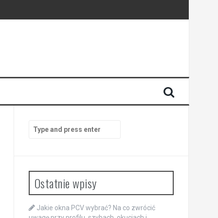
Search
for:
Ostatnie wpisy
Jakie okna PCV wybrać? Na co zwrócić
uwagę przy profilu, szybach, okuciach i