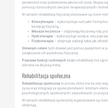
sprawności oraz podniesienie jakości ich życia. Skupia si
pomocą różnorodnych ćwiczeń terapeutycznych i techni
W ramach rehabilitacji fizycznej stosowane są różne met
Kinezyterapia
– wykorzystuje ruch jako formę le
kondycję fizyczną,
Masaże lecznicze
– odgrywają kluczową rolę, przy
Hydroterapia
– wykorzystuje wodę w celu poprawy 
Fizykoterapia
– obejmuje zabiegi takie jak ultradźw
Głównym celem
tych działań jest pomoc pacjentom w p
zwiększenie ich wydolności fizycznej.
Poprawa funkcji ruchowych
dzięki rehabilitacji ma o
zdrowia na dłuższą metę.
Rehabilitacja społeczna
Rehabilitacja społeczna
to proces, który ma na celu w
życia oraz integracji ze społeczeństwem. Istotnym elem
psychologicznych, społecznych i zawodowych, co przycz
W ramach rehabilitacji społecznej organizowane są różnor
obejmują: