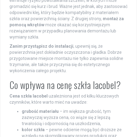
eliminuje ryzyko powstawania szczelin, w których może
gromadzić się kurz i brud. Ważne jest jednak, aby zastosować
odpowiedni klej, który będzie kompatybilny z materiałem
szkła oraz powierzchnią ściany. Z drugiej strony,
montaż za
pomocą wkrętów
może okazać się korzystniejszym
rozwiązaniem w przypadku planowania demontażu lub
wymiany szkła.
Zanim przystąpisz do instalacji
, upewnij się, że
powierzchnia jest dokładnie oczyszczona i gładka. Dobrze
przygotowane miejsce montażu nie tylko zapewnia solidne
trzymanie, ale także przyczynia się do estetycznego
wykończenia całego projektu.
Co wpływa na cenę szkła lacobel?
Cena szkła lacobel
uzależniona jest od kilku kluczowych
czynników, które warto mieć na uwadze:
grubość materiału
– im większa grubość, tym
zazwyczaj wyższa cena, co wiąże się z lepszą
trwałością i odpornością na uszkodzenia,
kolor szkła
– pewne odcienie mogą być droższe ze
względu na skomplikowany proces produkcji oraz