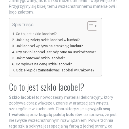
Zaintrygowany, jak to szkło może odmienić Twoje wnętrze?
Przyjrzyjmy się bliżej temu wszechstronnemu materiałowi i
jego zaletom.
Spis treści
Co to jest szkło lacobel?
Jakie są zalety szkła lacobel w kuchni?
Jak lacobel wpływa na aranżację kuchni?
Czy szkło lacobel jest odporne na uszkodzenia?
Jak montować szkło lacobel?
Co wpływa na cenę szkła lacobel?
Gdzie kupić i zainstalować lacobel w Krakowie?
Co to jest szkło lacobel?
Szkło lacobel
to nowoczesny materiał dekoracyjny, który
zdobywa coraz większe uznanie w aranżacjach wnętrz,
szczególnie w kuchniach. Charakteryzuje się
wyjątkową
trwałością
oraz
bogatą paletą kolorów
, co sprawia, że jest
niezwykle wszechstronnym rozwiązaniem. Powierzchnia
tego szkła pokryta jest specjalną farbą z jednej strony, co