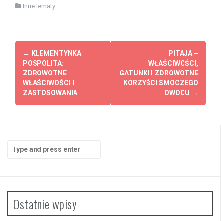
Inne tematy
Post
←
KLEMENTYNKA
PITAJA –
navigation
POSPOLITA:
WŁAŚCIWOŚCI,
ZDROWOTNE
GATUNKI I ZDROWOTNE
WŁAŚCIWOŚCI I
KORZYŚCI SMOCZEGO
ZASTOSOWANIA
OWOCU
→
Search
for:
Ostatnie wpisy