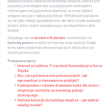
dopasowywaniu szkła do konkretnego wnętrza. Dobrze jest
poszukać przedsiębiorstw z pozytywnymi recenzjami i
referencjami od poprzednich klientów, co może ułatwić
podjęcie decyzji o najlepszej ofercie. W Krakowie popularne
są nie tylko sklepy specjalistyczne, ale także studia aranżacji
wnętrz, które często współpracują z producentami szkła
lacobel.
Decydując się na
lacobel w Krakowie
, można liczyć na
fachową pomoc
w wyborze kolorów oraz wzorów. Dzięki
temu szkło doskonale wkomponuje się w styl kuchni czy
innych pomieszczeń.
Powiązane wpisy:
Internet w Lublińcu: Przyszłość Komunikacji w Serce
Śląska
Eko-zarządzanie w nieruchomościach: Jak
wprowadzać zrównoważone praktyki?
Funkcjonalne i stylowe drewniane łóżka dla dzieci –
inspiracje i pomysły na aranżację pokoju
dziecięcego
Stylowe komody do każdego wnętrza – jak wybrać
idealny model?