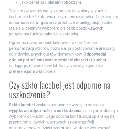
jako panel nad
blatem roboczym
.
Takie rozwiązanie nie tylko podkreśla walory wizualne
kuchni, ale także ułatwia utrzymanie czystości. Dzięki swojej
odporności na
wilgoć
oraz prostocie w pielęgnacji, lacobel
staje się idealnym wyborem dla osób poszukujących
połączenia funkcjonalności z estetyką.
Ogromna różnorodność kolorów oraz możliwość
personalizacji wzorów pozwala na dostosowanie aranżacji
do indywidualnych gustów domowników.
Odpowiedni
odcień potrafi całkowicie zmienić charakter kuchni
,
nadając jej nowoczesny lub klasyczny styl zgodnie z
preferencjami właściciela.
Czy szkło lacobel jest odporne na
uszkodzenia?
Szkło lacobel
zyskało uznanie ze względu na swoją
wyjątkową odporność na uszkodzenia
, co czyni je idealnym
wyborem do kuchni. Jego solidna konstrukcja opiera się na
przynajmniej dwóch warstwach szkła oraz folii
polipropylenowej, dzięki czemu jest w stanie wytrzymać