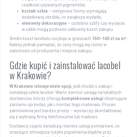
rzadkość używanych pigmentów,
kształt szkła
– nietypowe formy wymagają
dodatkowej obróbki, co zwiększa wydatki,
elementy dekoracyjne
– ozdobne szlify czy wycięcia
w szkle mogą podnosić całkowity koszt zakupu.
Średni koszt lacobelu oscyluje w granicach
150–160 zł za m²
.
Należy jednak pamiętać, że ceny mogą się różnić w
zależności od producenta i miejsca zakupu.
Gdzie kupić i zainstalować lacobel
w Krakowie?
W Krakowie istnieje wiele opcji
, jeśli chodzi o zakup i
instalację szkła lacobel. Warto zwrócić uwagę na lokalnych
dostawców, którzy oferują
kompleksowe usługi
obejmujące
zarówno sprzedaż, jak i montaż tego materiału. Proces
zamówienia jest bardzo prosty – wystarczy skontaktować
się z wybraną firmą telefonicznie lub mailowo.
Dostawcy często świadczą również usługi pomiarowe, co
znacząco zmniejsza ryzyko popełnienia błędów przy