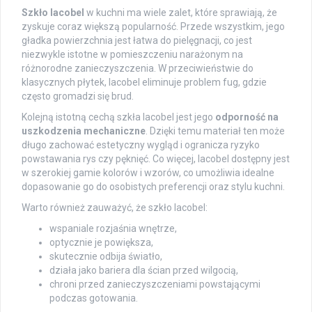
Szkło lacobel
w kuchni ma wiele zalet, które sprawiają, że
zyskuje coraz większą popularność. Przede wszystkim, jego
gładka powierzchnia jest łatwa do pielęgnacji, co jest
niezwykle istotne w pomieszczeniu narażonym na
różnorodne zanieczyszczenia. W przeciwieństwie do
klasycznych płytek, lacobel eliminuje problem fug, gdzie
często gromadzi się brud.
Kolejną istotną cechą szkła lacobel jest jego
odporność na
uszkodzenia mechaniczne
. Dzięki temu materiał ten może
długo zachować estetyczny wygląd i ogranicza ryzyko
powstawania rys czy pęknięć. Co więcej, lacobel dostępny jest
w szerokiej gamie kolorów i wzorów, co umożliwia idealne
dopasowanie go do osobistych preferencji oraz stylu kuchni.
Warto również zauważyć, że szkło lacobel:
wspaniale rozjaśnia wnętrze,
optycznie je powiększa,
skutecznie odbija światło,
działa jako bariera dla ścian przed wilgocią,
chroni przed zanieczyszczeniami powstającymi
podczas gotowania.