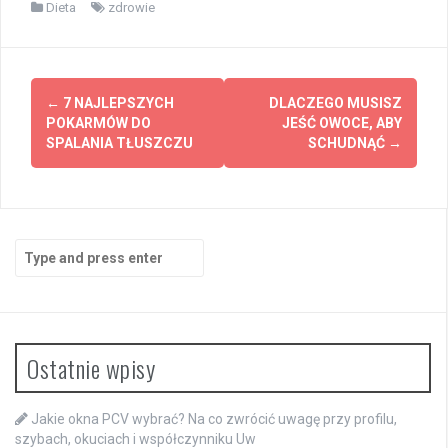
Dieta
zdrowie
Post
←
7 NAJLEPSZYCH
DLACZEGO MUSISZ
navigation
POKARMÓW DO
JEŚĆ OWOCE, ABY
SPALANIA TŁUSZCZU
SCHUDNĄĆ
→
Search
for:
Ostatnie wpisy
Jakie okna PCV wybrać? Na co zwrócić uwagę przy profilu,
szybach, okuciach i współczynniku Uw