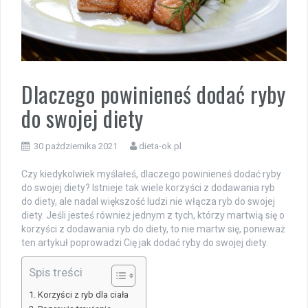
Dlaczego powinieneś dodać ryby
do swojej diety
30 października 2021
dieta-ok.pl
Czy kiedykolwiek myślałeś, dlaczego powinieneś dodać ryby
do swojej diety? Istnieje tak wiele korzyści z dodawania ryb
do diety, ale nadal większość ludzi nie włącza ryb do swojej
diety. Jeśli jesteś również jednym z tych, którzy martwią się o
korzyści z dodawania ryb do diety, to nie martw się, ponieważ
ten artykuł poprowadzi Cię jak dodać ryby do swojej diety.
Spis treści
Korzyści z ryb dla ciała