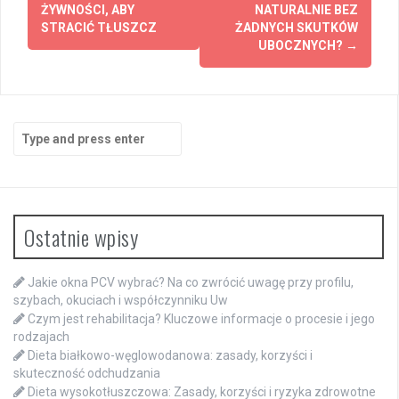
navigation
ŻYWNOŚCI, ABY
NATURALNIE BEZ
STRACIĆ TŁUSZCZ
ŻADNYCH SKUTKÓW
UBOCZNYCH?
→
Search
for:
Ostatnie wpisy
Jakie okna PCV wybrać? Na co zwrócić uwagę przy profilu,
szybach, okuciach i współczynniku Uw
Czym jest rehabilitacja? Kluczowe informacje o procesie i jego
rodzajach
Dieta białkowo-węglowodanowa: zasady, korzyści i
skuteczność odchudzania
Dieta wysokotłuszczowa: Zasady, korzyści i ryzyka zdrowotne