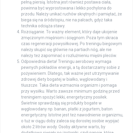
pełną piersią. Istotna jest również postawa ciała,
powinna być wyprostowana i lekko pochylona do
przodu. Należy unikać ruchów skrętnych i pamiętać, że
biega się na śródstopiu, nie na palcach, gdyż taka
technika odciąża stawy.
Rozciąganie. To ważny element, który daje ukojenie
zmęczonym mięśniom i ścięgnom. Poza tym skraca
czas regeneracji powysiłkowej. Po treningu biegowym
należy skupić się głównie na partiach nóg, ale nie
należy też zapominać o rozluźnieniu mięśni pleców.
Odpowiednia dieta! Treningu aerobowy wymaga
pewnych pokładów energii, a tą dostarczamy sobie z
pożywieniem. Dlatego, tak ważne jest utrzymywanie
zdrowej diety bogatej w białko, węglowodany i
tłuszcze. Taka dieta wzmacnia organizm i pomaga
przy wysiłku. Warto zawsze minimum godzinę przed
treningiem spożyć lekki, energetyczny posiłek.
Świetnie sprawdzają się produkty bogate w
węglowodany np. banan, płatki z jogurtem, baton
energetyczny. Istotne jest też nawodnienie organizmu,
o tuż w ciągu doby zaleca się dorosłej osobie wypijać
około 2 litrów wody. Osoby aktywne warto, by
dodatkowo sięgały po izotoniki, czyli napoje, które