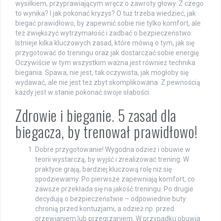
wysiłkiem, przyprawiającym wręcz o zawroty głowy. Z czego
to wynika? I jak pokonać kryzys? O tuż trzeba wiedzieć, jak
biegać prawidłowo, by zapewnić sobie nie tylko komfort, ale
też zwiększyć wytrzymałość i zadbać o bezpieczeństwo.
Istnieje kilka kluczowych zasad, które mówią o tym, jak się
przygotować do treningu oraz jak dostarczać sobie energię.
Oczywiście w tym wszystkim ważna jest również technika
biegania. Spawa, nie jest, tak oczywista, jak mogłoby się
wydawać, ale nie jest też zbyt skomplikowana. Z pewnością
każdy jest w stanie pokonać swoje słabości.
Zdrowie i bieganie. 5 zasad dla
biegacza, by trenował prawidłowo!
Dobre przygotowanie! Wygodna odzież i obuwie w
teorii wystarczą, by wyjść i zrealizować trening. W
praktyce grają, bardziej kluczową rolę niż się
spodziewamy. Po pierwsze zapewniają komfort, co
zawsze przekłada się na jakość treningu. Po drugie
decydują o bezpieczeństwie – odpowiednie buty
chronią przed kontuzjami, a odzież np. przed
przewianiem lub przegrzaniem. W przypadku obuwia