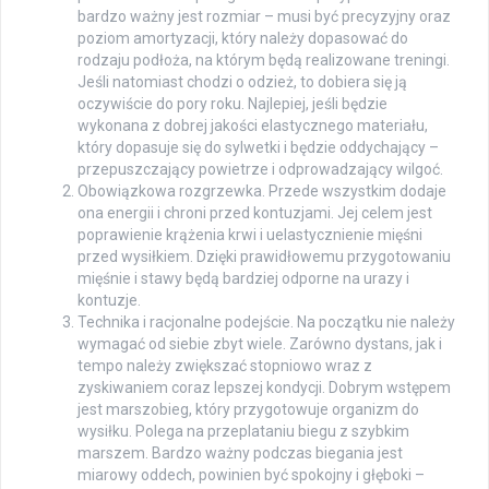
bardzo ważny jest rozmiar – musi być precyzyjny oraz
poziom amortyzacji, który należy dopasować do
rodzaju podłoża, na którym będą realizowane treningi.
Jeśli natomiast chodzi o odzież, to dobiera się ją
oczywiście do pory roku. Najlepiej, jeśli będzie
wykonana z dobrej jakości elastycznego materiału,
który dopasuje się do sylwetki i będzie oddychający –
przepuszczający powietrze i odprowadzający wilgoć.
Obowiązkowa rozgrzewka. Przede wszystkim dodaje
ona energii i chroni przed kontuzjami. Jej celem jest
poprawienie krążenia krwi i uelastycznienie mięśni
przed wysiłkiem. Dzięki prawidłowemu przygotowaniu
mięśnie i stawy będą bardziej odporne na urazy i
kontuzje.
Technika i racjonalne podejście. Na początku nie należy
wymagać od siebie zbyt wiele. Zarówno dystans, jak i
tempo należy zwiększać stopniowo wraz z
zyskiwaniem coraz lepszej kondycji. Dobrym wstępem
jest marszobieg, który przygotowuje organizm do
wysiłku. Polega na przeplataniu biegu z szybkim
marszem. Bardzo ważny podczas biegania jest
miarowy oddech, powinien być spokojny i głęboki –