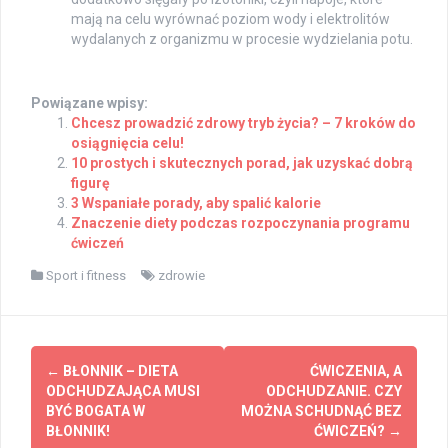
mają na celu wyrównać poziom wody i elektrolitów
wydalanych z organizmu w procesie wydzielania potu.
Powiązane wpisy:
Chcesz prowadzić zdrowy tryb życia? – 7 kroków do
osiągnięcia celu!
10 prostych i skutecznych porad, jak uzyskać dobrą
figurę
3 Wspaniałe porady, aby spalić kalorie
Znaczenie diety podczas rozpoczynania programu
ćwiczeń
Sport i fitness
zdrowie
Post
←
BŁONNIK – DIETA
ĆWICZENIA, A
navigation
ODCHUDZAJĄCA MUSI
ODCHUDZANIE. CZY
BYĆ BOGATA W
MOŻNA SCHUDNĄĆ BEZ
BŁONNIK!
ĆWICZEŃ?
→