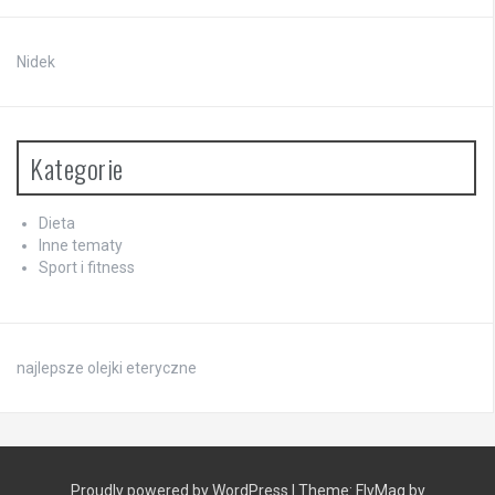
Nidek
Kategorie
Dieta
Inne tematy
Sport i fitness
najlepsze olejki eteryczne
Proudly powered by WordPress
|
Theme:
FlyMag
by