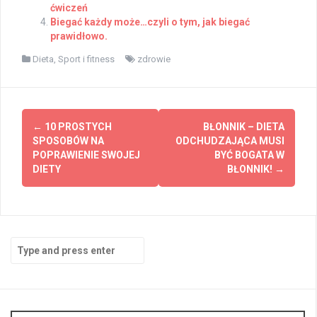
ćwiczeń
Biegać każdy może…czyli o tym, jak biegać
prawidłowo.
Dieta
,
Sport i fitness
zdrowie
Post
←
10 PROSTYCH
BŁONNIK – DIETA
navigation
SPOSOBÓW NA
ODCHUDZAJĄCA MUSI
POPRAWIENIE SWOJEJ
BYĆ BOGATA W
DIETY
BŁONNIK!
→
Search
for: