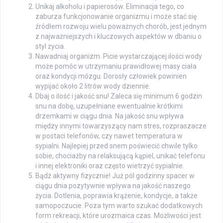
Unikaj alkoholu i papierosów. Eliminacja tego, co
zaburza funkcjonowanie organizmu i może stać się
źródłem rozwoju wielu poważnych chorób, jest jednym
z najważniejszych i kluczowych aspektów w dbaniu o
styl życia.
Nawadniaj organizm. Picie wystarczającej ilości wody
może pomóc w utrzymaniu prawidłowej masy ciała
oraz kondycji mózgu. Dorosły człowiek powinien
wypijać około 2 litrów wody dziennie.
Dbaj o ilość i jakość snu! Zaleca się minimum 6 godzin
snu na dobę, uzupełniane ewentualnie krótkimi
drzemkami w ciągu dnia. Na jakość snu wpływa
między innymi towarzyszący nam stres, rozpraszacze
w postaci telefonów, czy nawet temperatura w
sypialni. Najlepiej przed snem poświecić chwile tylko
sobie, chociażby na relaksującą kąpiel, unikać telefonu
i innej elektroniki oraz często wietrzyć sypialnie.
Bądź aktywny fizycznie! Już pól godzinny spacer w
ciągu dnia pozytywnie wpływa na jakość naszego
życia. Dotlenia, poprawia krążenie, kondycje, a także
samopoczucie. Poza tym warto szukać dodatkowych
form rekreacji, które urozmaica czas. Możliwości jest