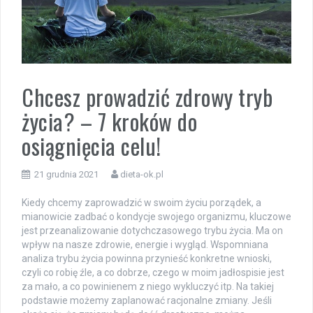
Chcesz prowadzić zdrowy tryb
życia? – 7 kroków do
osiągnięcia celu!
21 grudnia 2021
dieta-ok.pl
Kiedy chcemy zaprowadzić w swoim życiu porządek, a
mianowicie zadbać o kondycje swojego organizmu, kluczowe
jest przeanalizowanie dotychczasowego trybu życia. Ma on
wpływ na nasze zdrowie, energie i wygląd. Wspomniana
analiza trybu życia powinna przynieść konkretne wnioski,
czyli co robię źle, a co dobrze, czego w moim jadłospisie jest
za mało, a co powinienem z niego wykluczyć itp. Na takiej
podstawie możemy zaplanować racjonalne zmiany. Jeśli