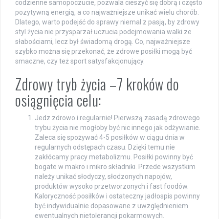
codzienne samopoczucie, pozwala cieszyć się dobrą i często
pozytywną energią, a co najważniejsze unikać wielu chorób.
Dlatego, warto podejść do sprawy niemal z pasją, by zdrowy
styl życia nie przysparzał uczucia podejmowania walki ze
słabościami, lecz był świadomą drogą. Co, najważniejsze
szybko można się przekonać, że zdrowe posiłki mogą być
smaczne, czy też sport satysfakcjonujący.
Zdrowy tryb życia –7 kroków do
osiągnięcia celu:
Jedz zdrowo i regularnie! Pierwszą zasadą zdrowego
trybu życia nie mogłoby być nic innego jak odżywianie.
Zaleca się spożywać 4-5 posiłków w ciągu dnia w
regularnych odstępach czasu. Dzięki temu nie
zakłócamy pracy metabolizmu. Posiłki powinny być
bogate w makro i mikro składniki. Przede wszystkim
należy unikać słodyczy, słodzonych napojów,
produktów wysoko przetworzonych i fast foodów.
Kaloryczność posiłków i ostateczny jadłospis powinny
być indywidualnie dopasowane z uwzględnieniem
ewentualnych nietolerancji pokarmowych.