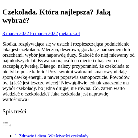
Czekolada. Która najlepsza? Jaką
wybrać?
3 marca 2022
16 marca 2022
dieta-ok.pl
Słodka, rozpływająca się w ustach i rozpieszczająca podniebienie,
taka jest czekolada. Mleczna, deserowa, gorzka, z nadzieniem lub
orzechami, wybór jest naprawdę duży. Słabość do niej miewamy od
najmłodszych lat. Bywa zmorą osób na diecie i dbających o
szczupłą sylwetkę. Dlatego, należy przypomnieć, że czekolada to
nie tylko puste kalorie! Poza swoimi walorami smakowymi daję
sporą dawkę energii, a nawet poprawia samopoczucie. Powodów
by, ją jeść jest jeszcze więcej! Niewątpliwie jednak znaczenie ma
wybór czekolady, bo jedna drugiej nie równa. Co, zatem warto
wiedzieć o czekoladzie? Jaka czekolada jest naprawdę
wartościowa?
Spis treści
Zdrowie i dieta. Właściwości czekolady!