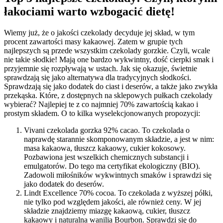
łakociami warto wzbogacić dietę!
Wiemy już, że o jakości czekolady decyduje jej skład, w tym
procent zawartości masy kakaowej. Zatem w grupie tych
najlepszych są przede wszystkim czekolady gorzkie. Czyli, wcale
nie takie słodkie! Mają one bardzo wykwintny, dość cierpki smak i
przyjemnie się rozpływają w ustach. Jak się okazuje, świetnie
sprawdzają się jako alternatywa dla tradycyjnych słodkości.
Sprawdzają się jako dodatek do ciast i deserów, a także jako zwykła
przekąska. Które, z dostępnych na sklepowych pułkach czekolady
wybierać? Najlepiej te z co najmniej 70% zawartością kakao i
prostym składem. O to kilka wyselekcjonowanych propozycji:
Vivani czekolada gorzka 92% cacao. To czekolada o
naprawdę starannie skomponowanym składzie, a jest w nim:
masa kakaowa, tłuszcz kakaowy, cukier kokosowy.
Pozbawiona jest wszelkich chemicznych substancji i
emulgatorów. Do tego ma certyfikat ekologiczny (BIO).
Zadowoli miłośników wykwintnych smaków i sprawdzi się
jako dodatek do deserów.
Lindt Excellence 70% cocoa. To czekolada z wyższej półki,
nie tylko pod względem jakości, ale również ceny. W jej
składzie znajdziemy miazgę kakaową, cukier, tłuszcz
kakaowy i naturalna wanilia Bourbon. Sprawdzi się do