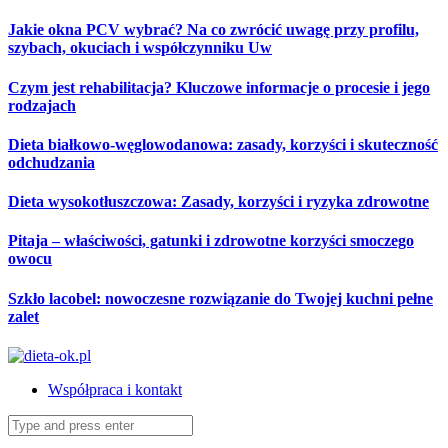
Skip
Jakie okna PCV wybrać? Na co zwrócić uwagę przy profilu,
to
szybach, okuciach i współczynniku Uw
content
Czym jest rehabilitacja? Kluczowe informacje o procesie i jego
rodzajach
Dieta białkowo-węglowodanowa: zasady, korzyści i skuteczność
odchudzania
Dieta wysokotłuszczowa: Zasady, korzyści i ryzyka zdrowotne
Pitaja – właściwości, gatunki i zdrowotne korzyści smoczego
owocu
Szkło lacobel: nowoczesne rozwiązanie do Twojej kuchni pełne
zalet
Współpraca i kontakt
Search
for: