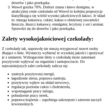
deserów i jako przekąska.
Wawel gorzka 70%. Dobrze znana i łatwo dostępna, w
atrakcyjnej cenie czekolada od Wawel to kolejna propozycja
klasyfikująca się wśród wysoko jakościowych łakoci. Je skład
to: miazga kakaowa, cukier, kakao o obniżonej zawartości
tłuszczu, tłuszcz kakaowy, emulgator, lecytyny z soi i aromat.
Sprawdzi się do deserów i jako przekąska.
Zalety wysokojakościowej czekolady:
Z czekolady tak, naprawdę nie muszą rezygnować nawet osoby
dbające o linie. Wystarczy wybierać te wysokiej jakości i spożywać
je z umiarem. Wzbogacenie diety o czekoladę może natomiast
pozytywnie wpływać na organizm i samopoczucie. Do
najważniejszych zalet czekolady zalicza się:
zastrzyk pozytywnej energii,
łagodzenie stresu, poprawa nastroju,
pozytywny wpływ na układ nerwowy,
regulacja poziomu cukru i cholesterolu,
wspomaganie pracy mózgu,
pobudzenie pracy nerek,
poprawa krążenia – zapobiega zakrzepom i zatorom naczyń
krwionośnych.