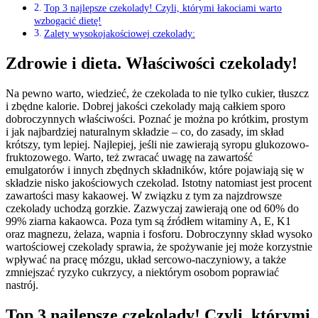
Top 3 najlepsze czekolady! Czyli, którymi łakociami warto
wzbogacić dietę!
Zalety wysokojakościowej czekolady:
Zdrowie i dieta. Właściwości czekolady!
Na pewno warto, wiedzieć, że czekolada to nie tylko cukier, tłuszcz
i zbędne kalorie. Dobrej jakości czekolady mają całkiem sporo
dobroczynnych właściwości. Poznać je można po krótkim, prostym
i jak najbardziej naturalnym składzie – co, do zasady, im skład
krótszy, tym lepiej. Najlepiej, jeśli nie zawierają syropu glukozowo-
fruktozowego. Warto, też zwracać uwagę na zawartość
emulgatorów i innych zbędnych składników, które pojawiają się w
składzie nisko jakościowych czekolad. Istotny natomiast jest procent
zawartości masy kakaowej. W związku z tym za najzdrowsze
czekolady uchodzą gorzkie. Zazwyczaj zawierają one od 60% do
99% ziarna kakaowca. Poza tym są źródłem witaminy A, E, K1
oraz magnezu, żelaza, wapnia i fosforu. Dobroczynny skład wysoko
wartościowej czekolady sprawia, że spożywanie jej może korzystnie
wpływać na pracę mózgu, układ sercowo-naczyniowy, a także
zmniejszać ryzyko cukrzycy, a niektórym osobom poprawiać
nastrój.
Top 3 najlepsze czekolady! Czyli, którymi