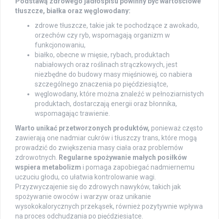
Podstawą zdrowego jadłospisu powinny być wartościowe
tłuszcze, białka oraz węglowodany:
zdrowe tłuszcze, takie jak te pochodzące z awokado,
orzechów czy ryb, wspomagają organizm w
funkcjonowaniu,
białko, obecne w mięsie, rybach, produktach
nabiałowych oraz roślinach strączkowych, jest
niezbędne do budowy masy mięśniowej, co nabiera
szczególnego znaczenia po pięćdziesiątce,
węglowodany, które można znaleźć w pełnoziarnistych
produktach, dostarczają energii oraz błonnika,
wspomagając trawienie.
Warto unikać przetworzonych produktów,
ponieważ często
zawierają one nadmiar cukrów i tłuszczy trans, które mogą
prowadzić do zwiększenia masy ciała oraz problemów
zdrowotnych.
Regularne spożywanie małych posiłków
wspiera metabolizm
i pomaga zapobiegać nadmiernemu
uczuciu głodu, co ułatwia kontrolowanie wagi.
Przyzwyczajenie się do zdrowych nawyków, takich jak
spożywanie owoców i warzyw oraz unikanie
wysokokalorycznych przekąsek, również pozytywnie wpływa
na proces odchudzania po pięćdziesiątce.