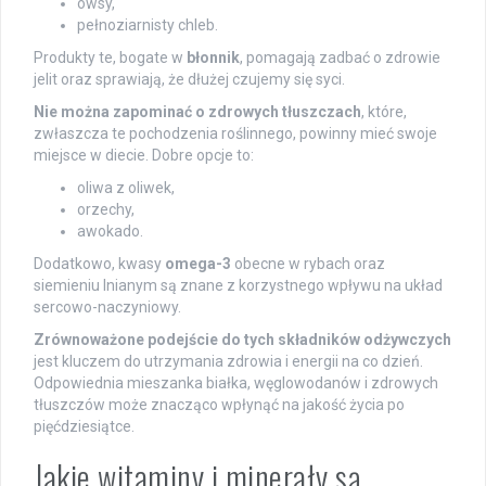
owsy,
pełnoziarnisty chleb.
Produkty te, bogate w
błonnik
, pomagają zadbać o zdrowie
jelit oraz sprawiają, że dłużej czujemy się syci.
Nie można zapominać o zdrowych tłuszczach
, które,
zwłaszcza te pochodzenia roślinnego, powinny mieć swoje
miejsce w diecie. Dobre opcje to:
oliwa z oliwek,
orzechy,
awokado.
Dodatkowo, kwasy
omega-3
obecne w rybach oraz
siemieniu lnianym są znane z korzystnego wpływu na układ
sercowo-naczyniowy.
Zrównoważone podejście do tych składników odżywczych
jest kluczem do utrzymania zdrowia i energii na co dzień.
Odpowiednia mieszanka białka, węglowodanów i zdrowych
tłuszczów może znacząco wpłynąć na jakość życia po
pięćdziesiątce.
Jakie witaminy i minerały są