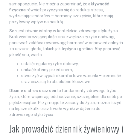
samopoczucie. Nie można zapominać, że
aktywność
fizyczna
również przyczynia się do redukcji stresu,
wydzielając endorfiny – hormony szczęścia, które mają
pozytywny wpływ na nastrój.
Sen
jest równie istotny w kontekście zdrowego stylu życia.
Brak wystarczającej ilości snu zwiększa ryzyko nadwagi,
ponieważ zakłóca równowagę hormonów odpowiedzialnych
za uczucie głodu, takich jak
leptyna
i
grelina
. Aby poprawić
jakość snu, warto:
ustalić regularny rytm dobowy,
unikać kofeiny przed snem,
stworzyć w sypialni komfortowe warunki – ciemność
oraz cisza są tu absolutnie kluczowe.
Dbanie o stres oraz sen
to fundamenty zdrowego trybu
życia, które wspierają odchudzanie, szczególnie dla osób po
pięćdziesiątce. Przyjmując te zasady do życia, można liczyć
na lepsze skutki oraz trwałe wyniki w dążeniu do
zdrowszego stylu życia.
Jak prowadzić dziennik żywieniowy i