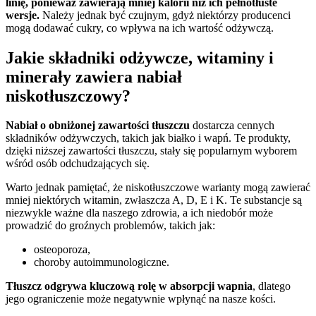
linię, ponieważ zawierają mniej kalorii niż ich pełnotłuste
wersje.
Należy jednak być czujnym, gdyż niektórzy producenci
mogą dodawać cukry, co wpływa na ich wartość odżywczą.
Jakie składniki odżywcze, witaminy i
minerały zawiera nabiał
niskotłuszczowy?
Nabiał o obniżonej zawartości tłuszczu
dostarcza cennych
składników odżywczych, takich jak białko i wapń. Te produkty,
dzięki niższej zawartości tłuszczu, stały się popularnym wyborem
wśród osób odchudzających się.
Warto jednak pamiętać, że niskotłuszczowe warianty mogą zawierać
mniej niektórych witamin, zwłaszcza A, D, E i K. Te substancje są
niezwykle ważne dla naszego zdrowia, a ich niedobór może
prowadzić do groźnych problemów, takich jak:
osteoporoza,
choroby autoimmunologiczne.
Tłuszcz odgrywa kluczową rolę w absorpcji wapnia
, dlatego
jego ograniczenie może negatywnie wpłynąć na nasze kości.