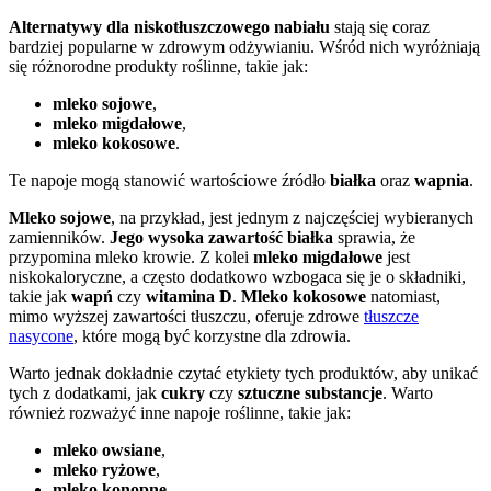
Alternatywy dla niskotłuszczowego nabiału
stają się coraz
bardziej popularne w zdrowym odżywianiu. Wśród nich wyróżniają
się różnorodne produkty roślinne, takie jak:
mleko sojowe
,
mleko migdałowe
,
mleko kokosowe
.
Te napoje mogą stanowić wartościowe źródło
białka
oraz
wapnia
.
Mleko sojowe
, na przykład, jest jednym z najczęściej wybieranych
zamienników.
Jego wysoka zawartość białka
sprawia, że
przypomina mleko krowie. Z kolei
mleko migdałowe
jest
niskokaloryczne, a często dodatkowo wzbogaca się je o składniki,
takie jak
wapń
czy
witamina D
.
Mleko kokosowe
natomiast,
mimo wyższej zawartości tłuszczu, oferuje zdrowe
tłuszcze
nasycone
, które mogą być korzystne dla zdrowia.
Warto jednak dokładnie czytać etykiety tych produktów, aby unikać
tych z dodatkami, jak
cukry
czy
sztuczne substancje
. Warto
również rozważyć inne napoje roślinne, takie jak:
mleko owsiane
,
mleko ryżowe
,
mleko konopne
.