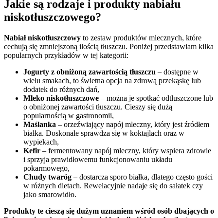
Jakie są rodzaje i produkty nabiału
niskotłuszczowego?
Nabiał niskotłuszczowy
to zestaw produktów mlecznych, które
cechują się zmniejszoną ilością tłuszczu. Poniżej przedstawiam kilka
popularnych przykładów w tej kategorii:
Jogurty z obniżoną zawartością tłuszczu
– dostępne w
wielu smakach, to świetna opcja na zdrową przekąskę lub
dodatek do różnych dań,
Mleko niskotłuszczowe
– można je spotkać odtłuszczone lub
o obniżonej zawartości tłuszczu. Cieszy się dużą
popularnością w gastronomii,
Maślanka
– orzeźwiający napój mleczny, który jest źródłem
białka. Doskonale sprawdza się w koktajlach oraz w
wypiekach,
Kefir
– fermentowany napój mleczny, który wspiera zdrowie
i sprzyja prawidłowemu funkcjonowaniu układu
pokarmowego,
Chudy twaróg
– dostarcza sporo białka, dlatego często gości
w różnych dietach. Rewelacyjnie nadaje się do sałatek czy
jako smarowidło.
Produkty te cieszą się dużym uznaniem wśród osób dbających o