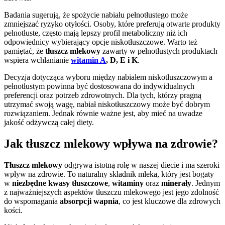
Badania sugerują, że spożycie nabiału pełnotłustego może
zmniejszać ryzyko otyłości. Osoby, które preferują otwarte produkty
pełnotłuste, często mają lepszy profil metaboliczny niż ich
odpowiednicy wybierający opcje niskotłuszczowe. Warto też
pamiętać, że
tłuszcz mlekowy
zawarty w pełnotłustych produktach
wspiera wchłanianie
witamin A
, D, E i K
.
Decyzja dotycząca wyboru między nabiałem niskotłuszczowym a
pełnotłustym powinna być dostosowana do indywidualnych
preferencji oraz potrzeb zdrowotnych. Dla tych, którzy pragną
utrzymać swoją wagę, nabiał niskotłuszczowy może być dobrym
rozwiązaniem. Jednak równie ważne jest, aby mieć na uwadze
jakość odżywczą całej diety.
Jak tłuszcz mlekowy wpływa na zdrowie?
Tłuszcz mlekowy
odgrywa istotną rolę w naszej diecie i ma szeroki
wpływ na zdrowie. To naturalny składnik mleka, który jest bogaty
w
niezbędne kwasy tłuszczowe
,
witaminy
oraz
minerały
. Jednym
z najważniejszych aspektów tłuszczu mlekowego jest jego zdolność
do wspomagania
absorpcji wapnia
, co jest kluczowe dla zdrowych
kości.