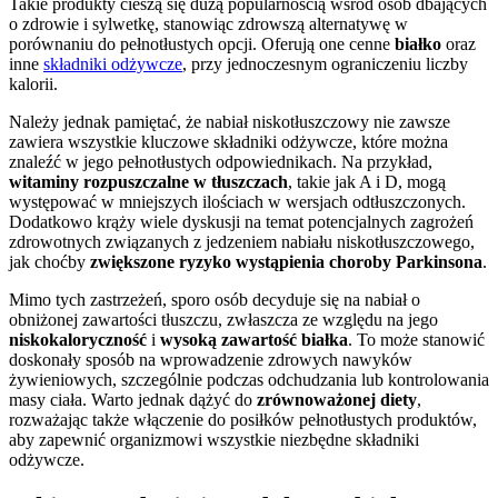
Takie produkty cieszą się dużą popularnością wśród osób dbających
o zdrowie i sylwetkę, stanowiąc zdrowszą alternatywę w
porównaniu do pełnotłustych opcji. Oferują one cenne
białko
oraz
inne
składniki odżywcze
, przy jednoczesnym ograniczeniu liczby
kalorii.
Należy jednak pamiętać, że nabiał niskotłuszczowy nie zawsze
zawiera wszystkie kluczowe składniki odżywcze, które można
znaleźć w jego pełnotłustych odpowiednikach. Na przykład,
witaminy rozpuszczalne w tłuszczach
, takie jak A i D, mogą
występować w mniejszych ilościach w wersjach odtłuszczonych.
Dodatkowo krąży wiele dyskusji na temat potencjalnych zagrożeń
zdrowotnych związanych z jedzeniem nabiału niskotłuszczowego,
jak choćby
zwiększone ryzyko wystąpienia choroby Parkinsona
.
Mimo tych zastrzeżeń, sporo osób decyduje się na nabiał o
obniżonej zawartości tłuszczu, zwłaszcza ze względu na jego
niskokaloryczność
i
wysoką zawartość białka
. To może stanowić
doskonały sposób na wprowadzenie zdrowych nawyków
żywieniowych, szczególnie podczas odchudzania lub kontrolowania
masy ciała. Warto jednak dążyć do
zrównoważonej diety
,
rozważając także włączenie do posiłków pełnotłustych produktów,
aby zapewnić organizmowi wszystkie niezbędne składniki
odżywcze.