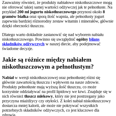
Zauważmy również, że produkty nabiałowe niskotłuszczowe mogą
nie oferować takiej samej wartości odżywczej jak te pełnotłuste. Na
przykład
200 ml jogurtu niskotłuszczowego
przynosi około
8
gramów białka
oraz sporą ilość wapnia, ale pełnotłusty jogurt
zapewnia bardziej różnorodny zestaw witamin i minerałów, głównie
dzięki obecności tłuszczu.
Dlatego warto dokładnie zastanowić się nad wyborem nabiału
niskotłuszczowego. Powinno się uwzględnić
ogólny
bilans
składników odżywczych
w naszej diecie, aby podejmować
świadome decyzje.
Jakie są różnice między nabiałem
niskotłuszczowym a pełnotłustym?
Nabiał
w wersji niskotłuszczowej oraz pełnotłustej różni się
głównie zawartością tłuszczu i wpływem na nasze zdrowie.
Produkty pełnotłuste mają wyższą ilość tłuszczu, co może
korzystnie oddziaływać na profil lipidowy we krwi. Znajduje się w
nich również
tłuszcz mlekowy
, który nie jest postrzegany jako
przyczyna miażdżycy czy otyłości. Z kolei nabiał niskotłuszczowy
dostarcza mniej kalorii, ale może nie pokrywać wszystkich
potrzebnych składników odżywczych, co jest kluczowe dla
zdrowia.