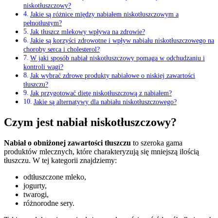
niskotłuszczowy?
Jakie są różnice między nabiałem niskotłuszczowym a
pełnotłustym?
Jak tłuszcz mlekowy wpływa na zdrowie?
Jakie są korzyści zdrowotne i wpływ nabiału niskotłuszczowego na
choroby serca i cholesterol?
W jaki sposób nabiał niskotłuszczowy pomaga w odchudzaniu i
kontroli wagi?
Jak wybrać zdrowe produkty nabiałowe o niskiej zawartości
tłuszczu?
Jak przygotować dietę niskotłuszczową z nabiałem?
Jakie są alternatywy dla nabiału niskotłuszczowego?
Czym jest nabiał niskotłuszczowy?
Nabiał o obniżonej zawartości tłuszczu
to szeroka gama
produktów mlecznych, które charakteryzują się mniejszą ilością
tłuszczu. W tej kategorii znajdziemy:
odtłuszczone mleko,
jogurty,
twarogi,
różnorodne sery.