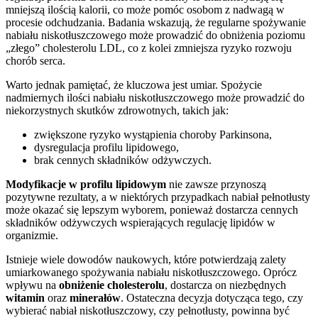
mniejszą ilością kalorii, co może pomóc osobom z nadwagą w
procesie odchudzania. Badania wskazują, że regularne spożywanie
nabiału niskotłuszczowego może prowadzić do obniżenia poziomu
„złego” cholesterolu LDL, co z kolei zmniejsza ryzyko rozwoju
chorób serca.
Warto jednak pamiętać, że kluczowa jest umiar. Spożycie
nadmiernych ilości nabiału niskotłuszczowego może prowadzić do
niekorzystnych skutków zdrowotnych, takich jak:
zwiększone ryzyko wystąpienia choroby Parkinsona,
dysregulacja profilu lipidowego,
brak cennych składników odżywczych.
Modyfikacje w profilu lipidowym
nie zawsze przynoszą
pozytywne rezultaty, a w niektórych przypadkach nabiał pełnotłusty
może okazać się lepszym wyborem, ponieważ dostarcza cennych
składników odżywczych wspierających regulację lipidów w
organizmie.
Istnieje wiele dowodów naukowych, które potwierdzają zalety
umiarkowanego spożywania nabiału niskotłuszczowego. Oprócz
wpływu na
obniżenie cholesterolu
, dostarcza on niezbędnych
witamin
oraz
minerałów
. Ostateczna decyzja dotycząca tego, czy
wybierać nabiał niskotłuszczowy, czy pełnotłusty, powinna być