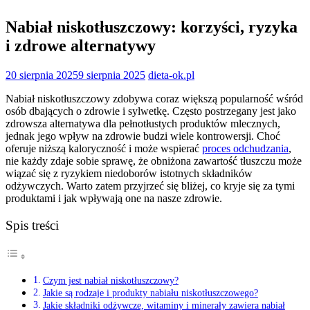
Nabiał niskotłuszczowy: korzyści, ryzyka
i zdrowe alternatywy
20 sierpnia 2025
9 sierpnia 2025
dieta-ok.pl
Nabiał niskotłuszczowy zdobywa coraz większą popularność wśród
osób dbających o zdrowie i sylwetkę. Często postrzegany jest jako
zdrowsza alternatywa dla pełnotłustych produktów mlecznych,
jednak jego wpływ na zdrowie budzi wiele kontrowersji. Choć
oferuje niższą kaloryczność i może wspierać
proces odchudzania
,
nie każdy zdaje sobie sprawę, że obniżona zawartość tłuszczu może
wiązać się z ryzykiem niedoborów istotnych składników
odżywczych. Warto zatem przyjrzeć się bliżej, co kryje się za tymi
produktami i jak wpływają one na nasze zdrowie.
Spis treści
Czym jest nabiał niskotłuszczowy?
Jakie są rodzaje i produkty nabiału niskotłuszczowego?
Jakie składniki odżywcze, witaminy i minerały zawiera nabiał