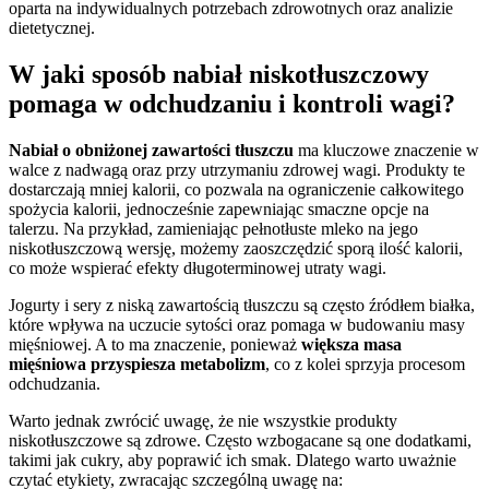
oparta na indywidualnych potrzebach zdrowotnych oraz analizie
dietetycznej.
W jaki sposób nabiał niskotłuszczowy
pomaga w odchudzaniu i kontroli wagi?
Nabiał o obniżonej zawartości tłuszczu
ma kluczowe znaczenie w
walce z nadwagą oraz przy utrzymaniu zdrowej wagi. Produkty te
dostarczają mniej kalorii, co pozwala na ograniczenie całkowitego
spożycia kalorii, jednocześnie zapewniając smaczne opcje na
talerzu. Na przykład, zamieniając pełnotłuste mleko na jego
niskotłuszczową wersję, możemy zaoszczędzić sporą ilość kalorii,
co może wspierać efekty długoterminowej utraty wagi.
Jogurty i sery z niską zawartością tłuszczu są często źródłem białka,
które wpływa na uczucie sytości oraz pomaga w budowaniu masy
mięśniowej. A to ma znaczenie, ponieważ
większa masa
mięśniowa przyspiesza metabolizm
, co z kolei sprzyja procesom
odchudzania.
Warto jednak zwrócić uwagę, że nie wszystkie produkty
niskotłuszczowe są zdrowe. Często wzbogacane są one dodatkami,
takimi jak cukry, aby poprawić ich smak. Dlatego warto uważnie
czytać etykiety, zwracając szczególną uwagę na: