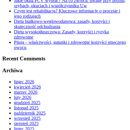
Jakie okna PCV wybrać? Na co zwrócić uwagę przy profilu,
szybach, okuciach i współczynniku Uw
Czym jest rehabilitacja? Kluczowe informacje o procesie i
jego rodzajach
Dieta białkowo-węglowodanowa: zasady, korzyści i
skuteczność odchudzania
Dieta wysokotłuszczowa: Zasady, korzyści i ryzyka
zdrowotne
Pitaja – właściwości, gatunki i zdrowotne korzyści smoczego
owocu
Recent Comments
Archiwa
lipiec 2026
kwiecień 2026
marzec 2026
luty 2026
grudzień 2025
listopad 2025
październik 2025
wrzesień 2025
sierpień 2025
lipiec 2025