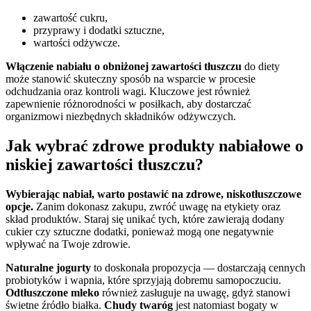
zawartość cukru,
przyprawy i dodatki sztuczne,
wartości odżywcze.
Włączenie nabiału o obniżonej zawartości tłuszczu
do diety
może stanowić skuteczny sposób na wsparcie w procesie
odchudzania oraz kontroli wagi. Kluczowe jest również
zapewnienie różnorodności w posiłkach, aby dostarczać
organizmowi niezbędnych składników odżywczych.
Jak wybrać zdrowe produkty nabiałowe o
niskiej zawartości tłuszczu?
Wybierając nabiał, warto postawić na zdrowe, niskotłuszczowe
opcje.
Zanim dokonasz zakupu, zwróć uwagę na etykiety oraz
skład produktów. Staraj się unikać tych, które zawierają dodany
cukier czy sztuczne dodatki, ponieważ mogą one negatywnie
wpływać na Twoje zdrowie.
Naturalne jogurty
to doskonała propozycja — dostarczają cennych
probiotyków i wapnia, które sprzyjają dobremu samopoczuciu.
Odtłuszczone mleko
również zasługuje na uwagę, gdyż stanowi
świetne źródło białka.
Chudy twaróg
jest natomiast bogaty w