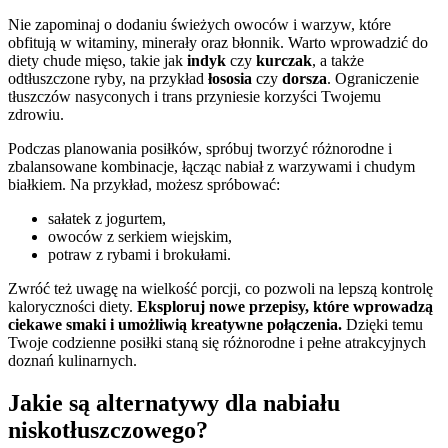
Nie zapominaj o dodaniu świeżych owoców i warzyw, które
obfitują w witaminy, minerały oraz błonnik. Warto wprowadzić do
diety chude mięso, takie jak
indyk
czy
kurczak
, a także
odtłuszczone ryby, na przykład
łososia
czy
dorsza
. Ograniczenie
tłuszczów nasyconych i trans przyniesie korzyści Twojemu
zdrowiu.
Podczas planowania posiłków, spróbuj tworzyć różnorodne i
zbalansowane kombinacje, łącząc nabiał z warzywami i chudym
białkiem. Na przykład, możesz spróbować:
sałatek z jogurtem,
owoców z serkiem wiejskim,
potraw z rybami i brokułami.
Zwróć też uwagę na wielkość porcji, co pozwoli na lepszą kontrolę
kaloryczności diety.
Eksploruj nowe przepisy, które wprowadzą
ciekawe smaki i umożliwią kreatywne połączenia.
Dzięki temu
Twoje codzienne posiłki staną się różnorodne i pełne atrakcyjnych
doznań kulinarnych.
Jakie są alternatywy dla nabiału
niskotłuszczowego?