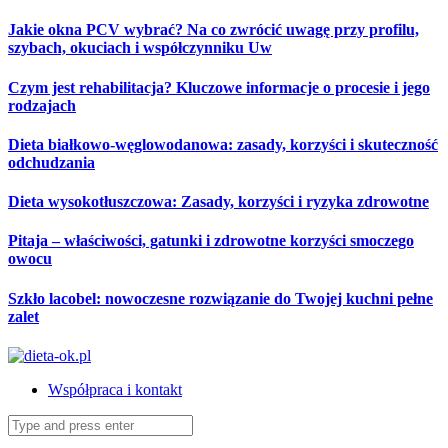
Skip
Jakie okna PCV wybrać? Na co zwrócić uwagę przy profilu,
to
szybach, okuciach i współczynniku Uw
content
Czym jest rehabilitacja? Kluczowe informacje o procesie i jego
rodzajach
Dieta białkowo-węglowodanowa: zasady, korzyści i skuteczność
odchudzania
Dieta wysokotłuszczowa: Zasady, korzyści i ryzyka zdrowotne
Pitaja – właściwości, gatunki i zdrowotne korzyści smoczego
owocu
Szkło lacobel: nowoczesne rozwiązanie do Twojej kuchni pełne
zalet
Współpraca i kontakt
Search
for: