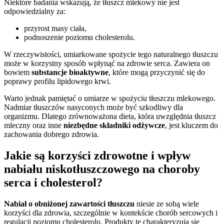
Niektóre badania wskazują, że tłuszcz mlekowy nie jest
odpowiedzialny za:
przyrost masy ciała,
podnoszenie poziomu cholesterolu.
W rzeczywistości, umiarkowane spożycie tego naturalnego tłuszczu
może w korzystny sposób wpłynąć na zdrowie serca. Zawiera on
bowiem
substancje bioaktywne
, które mogą przyczynić się do
poprawy profilu lipidowego krwi.
Warto jednak pamiętać o umiarze w spożyciu tłuszczu mlekowego.
Nadmiar tłuszczów nasyconych może być szkodliwy dla
organizmu. Dlatego zrównoważona dieta, która uwzględnia tłuszcz
mleczny oraz inne
niezbędne składniki odżywcze
, jest kluczem do
zachowania dobrego zdrowia.
Jakie są korzyści zdrowotne i wpływ
nabiału niskotłuszczowego na choroby
serca i cholesterol?
Nabiał o obniżonej zawartości tłuszczu
niesie ze sobą wiele
korzyści dla zdrowia, szczególnie w kontekście chorób sercowych i
regulacji poziomu cholesterolu. Produkty te charakteryzują się