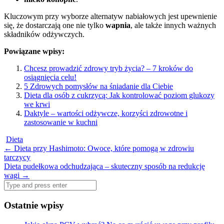
Kluczowym przy wyborze alternatyw nabiałowych jest upewnienie
się, że dostarczają one nie tylko
wapnia
, ale także innych ważnych
składników odżywczych.
Powiązane wpisy:
Chcesz prowadzić zdrowy tryb życia? – 7 kroków do
osiągnięcia celu!
5 Zdrowych pomysłów na śniadanie dla Ciebie
Dieta dla osób z cukrzycą: Jak kontrolować poziom glukozy
we krwi
Daktyle – wartości odżywcze, korzyści zdrowotne i
zastosowanie w kuchni
Dieta
Post
←
Dieta przy Hashimoto: Owoce, które pomogą w zdrowiu
tarczycy
navigation
Dieta pudełkowa odchudzająca – skuteczny sposób na redukcję
wagi
→
Search
for:
Ostatnie wpisy