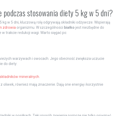
e podczas stosowania diety 5 kg w 5 dni?
 5 kg w 5 dni, kluczową rolę odgrywają składniki odżywcze. Wspierają
an zdrowia
organizmu. W szczególności
białko
jest niezbędne do
w trakcie redukcji wagi. Warto sięgać po:
 świeżych warzywach i owocach. Jego obecność zwiększa uczucie
e do diety:
składników mineralnych
.
 z oliwek, również mają znaczenie. Dają one energię i korzystnie
.
ładniki w posiłkach. Taki sposób żywienia pomoże nie tylko osiągnąć