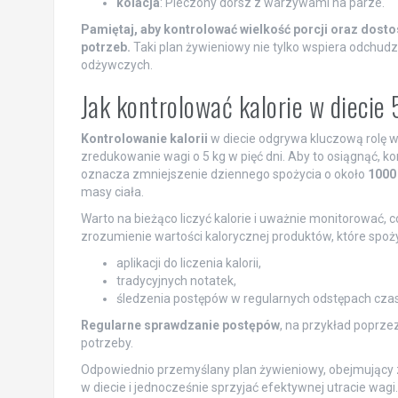
kolacja
: Pieczony dorsz z warzywami na parze.
Pamiętaj, aby kontrolować wielkość porcji oraz dos
potrzeb.
Taki plan żywieniowy nie tylko wspiera odchudz
odżywczych.
Jak kontrolować kalorie w diecie 
Kontrolowanie kalorii
w diecie odgrywa kluczową rolę 
zredukowanie wagi o 5 kg w pięć dni. Aby to osiągnąć, 
oznacza zmniejszenie dziennego spożycia o około
1000
masy ciała.
Warto na bieżąco liczyć kalorie i uważnie monitorować, c
zrozumienie wartości kalorycznej produktów, które spo
aplikacji do liczenia kalorii,
tradycyjnych notatek,
śledzenia postępów w regularnych odstępach czas
Regularne sprawdzanie postępów
, na przykład poprzez
potrzeby.
Odpowiednio przemyślany plan żywieniowy, obejmujący 
w diecie i jednocześnie sprzyjać efektywnej utracie wagi