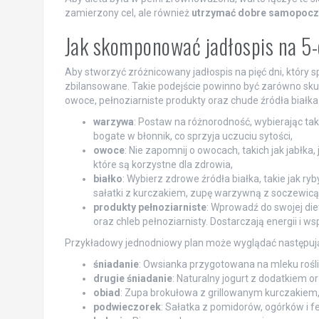
zamierzony cel, ale również
utrzymać dobre samopoczuc
Jak skomponować jadłospis na 5
Aby stworzyć zróżnicowany jadłospis na pięć dni, który s
zbilansowane. Takie podejście powinno być zarówno sku
owoce, pełnoziarniste produkty oraz chude źródła białka.
warzywa
: Postaw na różnorodność, wybierając taki
bogate w błonnik, co sprzyja uczuciu sytości,
owoce
: Nie zapomnij o owocach, takich jak jabłka,
które są korzystne dla zdrowia,
białko
: Wybierz zdrowe źródła białka, takie jak ry
sałatki z kurczakiem, zupę warzywną z soczewicą
produkty pełnoziarniste
: Wprowadź do swojej di
oraz chleb pełnoziarnisty. Dostarczają energii i ws
Przykładowy jednodniowy plan może wyglądać następuj
śniadanie
: Owsianka przygotowana na mleku roś
drugie śniadanie
: Naturalny jogurt z dodatkiem o
obiad
: Zupa brokułowa z grillowanym kurczakiem
podwieczorek
: Sałatka z pomidorów, ogórków i fe