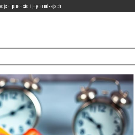
cje o procesie i jego rodzajach
orzyści i skuteczność odchudzania
i i ryzyka zdrowotne
ne korzyści smoczego owocu
 Twojej kuchni pełne zalet
agę przy profilu, szybach, okuciach i współczynniku Uw