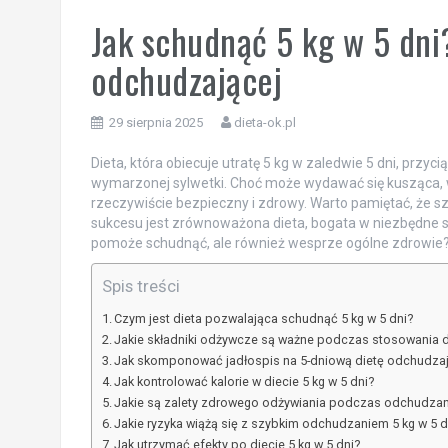
Jak schudnąć 5 kg w 5 dni
odchudzającej
29 sierpnia 2025
dieta-ok.pl
Dieta, która obiecuje utratę 5 kg w zaledwie 5 dni, prz
wymarzonej sylwetki. Choć może wydawać się kusząca, wa
rzeczywiście bezpieczny i zdrowy. Warto pamiętać, że sz
sukcesu jest zrównoważona dieta, bogata w niezbędne skł
pomoże schudnąć, ale również wesprze ogólne zdrowie? W
Spis treści
Czym jest dieta pozwalająca schudnąć 5 kg w 5 dni?
Jakie składniki odżywcze są ważne podczas stosowania di
Jak skomponować jadłospis na 5-dniową dietę odchudza
Jak kontrolować kalorie w diecie 5 kg w 5 dni?
Jakie są zalety zdrowego odżywiania podczas odchudzan
Jakie ryzyka wiążą się z szybkim odchudzaniem 5 kg w 5 d
Jak utrzymać efekty po diecie 5 kg w 5 dni?