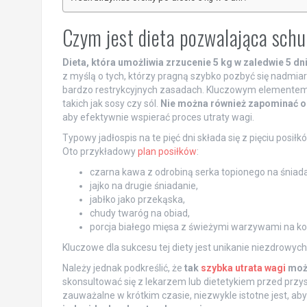
Czym jest dieta pozwalająca sch
Dieta, która umożliwia zrzucenie 5 kg w zaledwie 5 dn
z myślą o tych, którzy pragną szybko pozbyć się nadmia
bardzo restrykcyjnych zasadach. Kluczowym elementem j
takich jak sosy czy sól.
Nie można również zapominać 
aby efektywnie wspierać proces utraty wagi.
Typowy jadłospis na te pięć dni składa się z pięciu posi
Oto przykładowy
plan posiłków
:
czarna kawa z odrobiną serka topionego na śniada
jajko na drugie śniadanie,
jabłko jako przekąska,
chudy twaróg na obiad,
porcja białego mięsa z świeżymi warzywami na kol
Kluczowe dla sukcesu tej diety jest unikanie niezdrowych
Należy jednak podkreślić, że
tak
szybka utrata wagi
może
skonsultować się z lekarzem lub dietetykiem przed prz
zauważalne w krótkim czasie, niezwykle istotne jest, ab