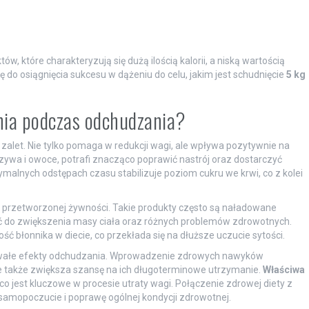
, które charakteryzują się dużą ilością kalorii, a niską wartością
ę do osiągnięcia sukcesu w dążeniu do celu, jakim jest schudnięcie
5 kg
ania podczas odchudzania?
zalet. Nie tylko pomaga w redukcji wagi, ale wpływa pozytywnie na
wa i owoce, potrafi znacząco poprawić nastrój oraz dostarczyć
malnych odstępach czasu stabilizuje poziom cukru we krwi, co z kolei
e przetworzonej żywności. Takie produkty często są naładowane
 do zwiększenia masy ciała oraz różnych problemów zdrowotnych.
ść błonnika w diecie, co przekłada się na dłuższe uczucie sytości.
wałe efekty odchudzania. Wprowadzenie zdrowych nawyków
le także zwiększa szansę na ich długoterminowe utrzymanie.
Właściwa
o jest kluczowe w procesie utraty wagi. Połączenie zdrowej diety z
 samopoczucie i poprawę ogólnej kondycji zdrowotnej.