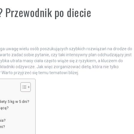
? Przewodnik po diecie
yciąga uwagę wielu osób poszukujących szybkich rozwiązań na drodze do
rto zadać sobie pytanie, czy taki intensywny plan odchudzający jest
ybka utrata masy ciała często wiąże się z ryzykiem, a kluczem do
adniki odżywcze. Jak więc zorganizować dietę, która nie tylko
arto przyjrzeć się temu tematowi bliżej.
ety 5 kg w 5 dni?
jącą?
ia?
ni?