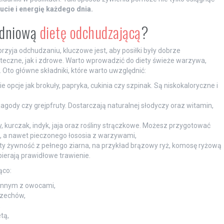
ie i energię każdego dnia.
-dniową
dietę odchudzającą
?
przyja odchudzaniu, kluczowe jest, aby posiłki były dobrze
teczne, jak i zdrowe. Warto wprowadzić do diety świeże warzywa,
 Oto główne składniki, które warto uwzględnić:
e opcje jak brokuły, papryka, cukinia czy szpinak. Są niskokaloryczne i
 jagody czy grejpfruty. Dostarczają naturalnej słodyczy oraz witamin,
by, kurczak, indyk, jaja oraz rośliny strączkowe. Możesz przygotować
, a nawet pieczonego łososia z warzywami,
ety żywność z pełnego ziarna, na przykład brązowy ryż, komosę ryżową
pierają prawidłowe trawienie.
ąco:
linnym z owocami,
rzechów,
,
tą,