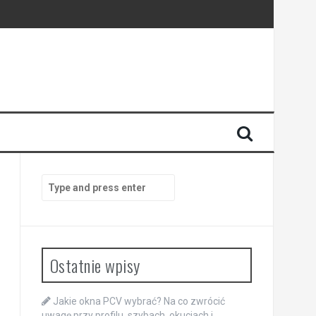
Search
for:
Ostatnie wpisy
Jakie okna PCV wybrać? Na co zwrócić
uwagę przy profilu, szybach, okuciach i