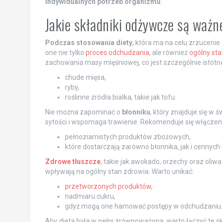
indywidualnych potrzeb organizmu
.
Jakie składniki odżywcze są ważn
Podczas stosowania diety
, która ma na celu zrzucenie
one nie tylko
proces odchudzania
, ale również
ogólny st
zachowania masy mięśniowej, co jest szczególnie istotne 
chude mięsa,
ryby,
roślinne źródła białka, takie jak tofu.
Nie można zapominać o
błonniku
, który znajduje się w
sytości i wspomaga trawienie. Rekomenduje się włączeni
pełnoziarnistych produktów zbożowych,
które dostarczają zarówno błonnika, jak i cennych
Zdrowe tłuszcze
, takie jak awokado, orzechy oraz oliwa
wpływają na ogólny stan zdrowia. Warto unikać:
przetworzonych produktów
,
nadmiaru cukru,
gdyż mogą one hamować postępy w odchudzaniu
Aby dieta była w pełni zrównoważona, warto łączyć te sk