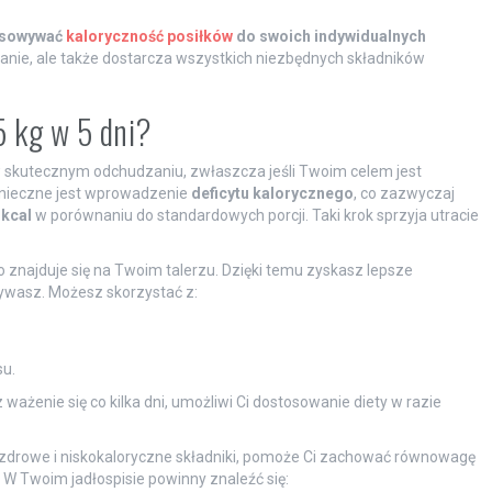
tosowywać
kaloryczność posiłków
do swoich indywidualnych
anie, ale także dostarcza wszystkich niezbędnych składników
5 kg w 5 dni?
w skutecznym odchudzaniu, zwłaszcza jeśli Twoim celem jest
konieczne jest wprowadzenie
deficytu kalorycznego
, co zazwyczaj
 kcal
w porównaniu do standardowych porcji. Taki krok sprzyja utracie
o znajduje się na Twoim talerzu. Dzięki temu zyskasz lepsze
żywasz. Możesz skorzystać z:
u.
 ważenie się co kilka dni, umożliwi Ci dostosowanie diety w razie
zdrowe i niskokaloryczne składniki, pomoże Ci zachować równowagę
. W Twoim jadłospisie powinny znaleźć się: