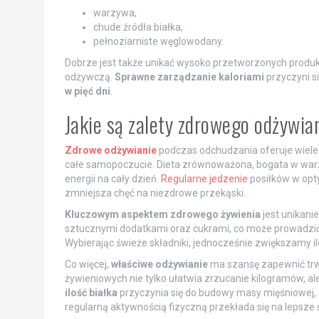
warzywa,
chude źródła białka,
pełnoziarniste węglowodany.
Dobrze jest także unikać wysoko przetworzonych produktów
odżywczą.
Sprawne zarządzanie kaloriami
przyczyni si
w pięć dni
.
Jakie są zalety zdrowego odżywi
Zdrowe odżywianie
podczas odchudzania oferuje wiele 
całe samopoczucie. Dieta zrównoważona, bogata w warzy
energii na cały dzień.
Regularne jedzenie
posiłków w opty
zmniejsza chęć na niezdrowe przekąski.
Kluczowym aspektem zdrowego żywienia
jest unikani
sztucznymi dodatkami oraz cukrami, co może prowadzić
Wybierając świeże składniki, jednocześnie zwiększamy ilo
Co więcej,
właściwe odżywianie
ma szansę zapewnić tr
żywieniowych nie tylko ułatwia zrzucanie kilogramów, a
ilość białka
przyczynia się do budowy masy mięśniowej, c
regularną aktywnością fizyczną przekłada się na lepsze