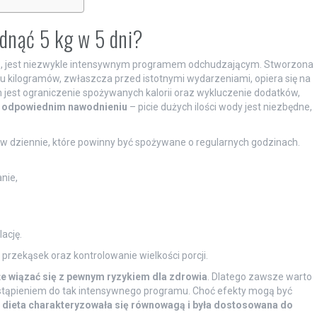
udnąć 5 kg w 5 dni?
i
, jest niezwykle intensywnym programem odchudzającym. Stworzona
ru kilogramów, zwłaszcza przed istotnymi wydarzeniami, opiera się na
est ograniczenie spożywanych kalorii oraz wykluczenie dodatków,
o odpowiednim nawodnieniu
– picie dużych ilości wody jest niezbędne,
łków dziennie, które powinny być spożywane o regularnych godzinach.
nie,
ację.
 przekąsek oraz kontrolowanie wielkości porcji.
 wiązać się z pewnym ryzykiem dla zdrowia
. Dlatego zawsze warto
ystąpieniem do tak intensywnego programu. Choć efekty mogą być
y
dieta charakteryzowała się równowagą i była dostosowana do