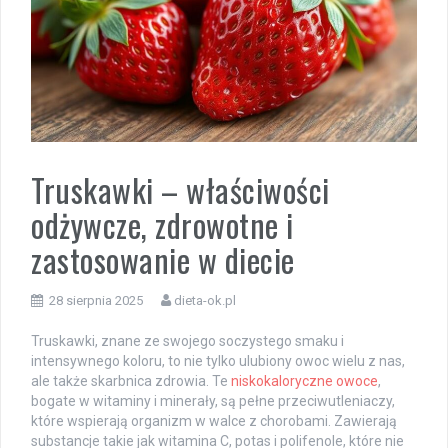
Truskawki – właściwości
odżywcze, zdrowotne i
zastosowanie w diecie
28 sierpnia 2025
dieta-ok.pl
Truskawki, znane ze swojego soczystego smaku i
intensywnego koloru, to nie tylko ulubiony owoc wielu z nas,
ale także skarbnica zdrowia. Te
niskokaloryczne owoce
,
bogate w witaminy i minerały, są pełne przeciwutleniaczy,
które wspierają organizm w walce z chorobami. Zawierają
substancje takie jak witamina C, potas i polifenole, które nie