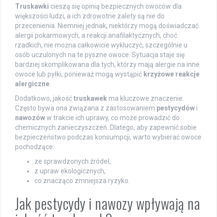
Truskawki
cieszą się opinią bezpiecznych owoców dla
większości ludzi, a ich zdrowotne zalety są nie do
przecenienia. Niemniej jednak, niektórzy mogą doświadczać
alergii pokarmowych, a reakcji anafilaktycznych, choć
rzadkich, nie można całkowicie wykluczyć, szczególnie u
osób uczulonych na te pyszne owoce. Sytuacja staje się
bardziej skomplikowana dla tych, którzy mają alergie na inne
owoce lub pyłki, ponieważ mogą wystąpić
krzyżowe reakcje
alergiczne
.
Dodatkowo, jakość
truskawek
ma kluczowe znaczenie.
Często bywa ona związana z zastosowaniem
pestycydów
i
nawozów
w trakcie ich uprawy, co może prowadzić do
chemicznych zanieczyszczeń. Dlatego, aby zapewnić sobie
bezpieczeństwo podczas konsumpcji, warto wybierać owoce
pochodzące:
ze sprawdzonych źródeł,
z upraw ekologicznych,
co znacząco zmniejsza ryzyko.
Jak pestycydy i nawozy wpływają na