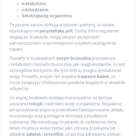
metabolizm
,
odchudzanie
,
detoksykację organizmu
.
Te pyszne owoce obfitują w błonnik i pektyny, co działa
stymulująco na
perystaltykę jelit
. Osoby, które regularnie
sięgają po truskawki, mogą cieszyć się lepszym
samopoczuciem oraz mniejszym ryzykiem wystąpienia
zaparć.
Zawarty w truskawkach
enzym bromelina
przyspiesza
metabolizm zarówno tłuszczów, jak i węglowodanów, co jest
szczególnie korzystne dla tych, którzy pragną zredukować
wagę. Ponadto, enzym ten wspiera
trawienie białek
, co
może zwiększyć efektywność posiłków bogatych w składniki
odżywcze.
Co więcej, truskawki działają moczopędnie, co sprzyja
usuwaniu
toksyk
i nadmiaru wody z organizmu. Regularne
ich spożywanie wspiera prawidłowe funkcjonowanie układu
moczowego oraz pomaga w eliminacji szkodliwych
substancji. Wprowadzając truskawki do codziennej diety,
łatwo można je wykorzystać jako zdrową przekąskę lub
składnik
sałatek
i
smoothie
, co sprzyja zdrowemu stylowi