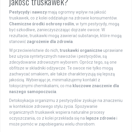
jakość truskawek?
Pestycydy
i
nawozy
mają ogromny wpływ na jakość
truskawek, co z kolei oddziałuje na zdrowie konsumentów.
Chemiczne środki ochrony roślin
, w tym pestycydy, mogą
być szkodliwe, zanieczyszczając dojrzałe owoce. W
rezultacie, truskawki mogą zawierać substancje, które mogą
stanowić
zagrożenie dla zdrowia
.
W przeciwieństwie do nich,
truskawki organiczne
uprawiane
bez użycia syntetycznych nawozów i pestycydów, są
zdecydowanie zdrowszym wyborem. Oprócz tego, są one
obfitsze w składniki odżywcze. Te owoce nie tylko mogą
zachwycać smakiem, ale także charakteryzują się lepszą
jakością. Wybierając je, minimalizujemy kontakt z
toksycznymi chemikaliami, co ma
kluczowe znaczenie dla
naszego samopoczucia
.
Detoksykacja organizmu z pestycydów zyskuje na znaczeniu
w kontekście zdrowego stylu życia. Spożywanie
organicznych truskawek wspiera naturalne procesy
oczyszczania, co z kolei przekłada się na
lepsze zdrowie
i
może pomóc w zapobieganiu wielu chorobom.