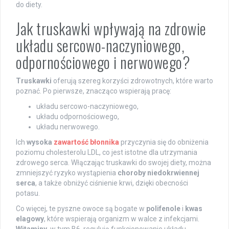
do diety.
Jak truskawki wpływają na zdrowie
układu sercowo-naczyniowego,
odpornościowego i nerwowego?
Truskawki
oferują szereg korzyści zdrowotnych, które warto
poznać. Po pierwsze, znacząco wspierają pracę:
układu sercowo-naczyniowego,
układu odpornościowego,
układu nerwowego.
Ich
wysoka
zawartość błonnika
przyczynia się do obniżenia
poziomu cholesterolu LDL, co jest istotne dla utrzymania
zdrowego serca. Włączając truskawki do swojej diety, można
zmniejszyć ryzyko wystąpienia
choroby niedokrwiennej
serca
, a także obniżyć ciśnienie krwi, dzięki obecności
potasu.
Co więcej, te pyszne owoce są bogate w
polifenole
i
kwas
elagowy
, które wspierają organizm w walce z infekcjami.
Witaminy
, w tym B6, regulują funkcjonowanie układu