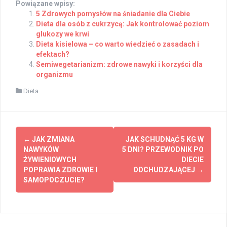
Powiązane wpisy:
5 Zdrowych pomysłów na śniadanie dla Ciebie
Dieta dla osób z cukrzycą: Jak kontrolować poziom
glukozy we krwi
Dieta kisielowa – co warto wiedzieć o zasadach i
efektach?
Semiwegetarianizm: zdrowe nawyki i korzyści dla
organizmu
Dieta
Post
←
JAK ZMIANA
JAK SCHUDNĄĆ 5 KG W
navigation
NAWYKÓW
5 DNI? PRZEWODNIK PO
ŻYWIENIOWYCH
DIECIE
POPRAWIA ZDROWIE I
ODCHUDZAJĄCEJ
→
SAMOPOCZUCIE?