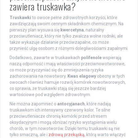
zawiera truskawka?
Truskawki
to owoce pełne zdrowotnych korzyści, które
zawdzięczają swoim cennym składnikom chemicznym. Na
pierwszy plan wysuwa się
kwercetyna
, naturalny
przeciwutleniacz, który nie tylko zwalcza wolne rodniki, ale
także wykazuje działanie przeciwzapalne, co może
przynieść ulgę osobom z różnymi dolegliwościami zapalnymi.
Dodatkowo, zawarte w truskawkach
polifenole
wspierają
naszą odporność i mają właściwości przeciwnowotworowe,
co może przyczyniać się do zmniejszenia ryzyka
zachorowania na nowotwory.
Kwas elagowy
obecny w tych
owocach również hamuje rozwój komórek nowotworowych,
co sprawia, że truskawki stają się jeszcze bardziej
wartościowe pod względem zdrowotnym.
Nie można zapomnieć o
antocyjanach
, które nadają
truskawkom ich intensywny czerwony kolor. Te silne
przeciwutleniacze chronią komórki przed stresem
oksydacyjnym i mogą obniżać ryzyko wystąpienia wielu
chorób, w tym nowotworów. Dzięki temu truskawki są nie
tylko smaczną, ale i
zdrową przekąską
, którą warto włączyć