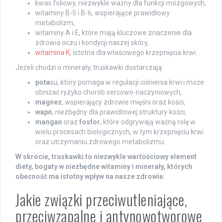
kwas foliowy, niezwykle ważny dla funkcji mózgowych,
witaminy B-5 i B-6, wspierające prawidłowy
metabolizm,
witaminy A i E, które mają kluczowe znaczenie dla
zdrowia oczu i kondycji naszej skóry,
witamina K
, istotna dla właściwego krzepnięcia krwi.
Jeżeli chodzi o minerały, truskawki dostarczają:
pota
su, który pomaga w regulacji ciśnienia krwi i może
obniżać ryzyko chorób sercowo-naczyniowych,
magnez
, wspierający zdrowie mięśni oraz kości,
wapń
, niezbędny dla prawidłowej struktury kości,
mangan
oraz
fosfor
, które odgrywają ważną rolę w
wielu procesach biologicznych, w tym krzepnięciu krwi
oraz utrzymaniu zdrowego metabolizmu.
W skrócie, truskawki to niezwykle wartościowy element
diety, bogaty w niezbędne witaminy i minerały, których
obecność ma istotny wpływ na nasze zdrowie.
Jakie związki przeciwutleniające,
przeciwzapalne i antynowotworowe