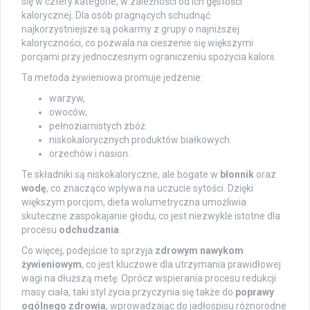
się w cztery kategorie, w zależności od ich gęstości
kalorycznej. Dla osób pragnących schudnąć
najkorzystniejsze są pokarmy z grupy o najniższej
kaloryczności, co pozwala na cieszenie się większymi
porcjami przy jednoczesnym ograniczeniu spożycia kalorii.
Ta metoda żywieniowa promuje jedzenie:
warzyw,
owoców,
pełnoziarnistych zbóż.
niskokalorycznych produktów białkowych.
orzechów i nasion.
Te składniki są niskokaloryczne, ale bogate w
błonnik
oraz
wodę
, co znacząco wpływa na uczucie sytości. Dzięki
większym porcjom, dieta wolumetryczna umożliwia
skuteczne zaspokajanie głodu, co jest niezwykle istotne dla
procesu
odchudzania
.
Co więcej, podejście to sprzyja
zdrowym nawykom
żywieniowym
, co jest kluczowe dla utrzymania prawidłowej
wagi na dłuższą metę. Oprócz wspierania procesu redukcji
masy ciała, taki styl życia przyczynia się także do
poprawy
ogólnego zdrowia
, wprowadzając do jadłospisu różnorodne