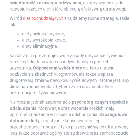
świadomość zdrowego odżywiania
, co przyczyniło się do
rozwoju licznych diet, które obiecują efektywną utratę wagi.
Wśród
diet odchudzających
znajdziemy różne strategie, takie
jak:
diety niskokaloryczne,
diety wysokobiałkowe,
diety eliminacyjne.
Każda z nich prezentuje swoje zasady dotyczące żywienia i
może być dostosowana do indywidualnych potrzeb
uczestnika.
Odpowiedni wybór diety
nie tylko ułatwia
pozbycie się zbędnych kilogramów, ale także wspiera
długotrwałą zmianę nawyków żywieniowych. Istotne jest, aby
dieta harmonizowała z trybem życia oraz osobistymi
preferencjami żywieniowymi.
Nie można jednak zapominać o
psychologicznym aspekcie
odchudzania
. Motywacja oraz wsparcie bliskich mają
ogromne znaczenie w procesie odchudzania.
Szczegółowe
dobranie diety
, a następnie konsekwentne jej
przestrzeganie, mogą nie tylko przyczynić się do utraty wagi,
lecz także poprawić ogólny stan zdrowia oraz samopoczucie.