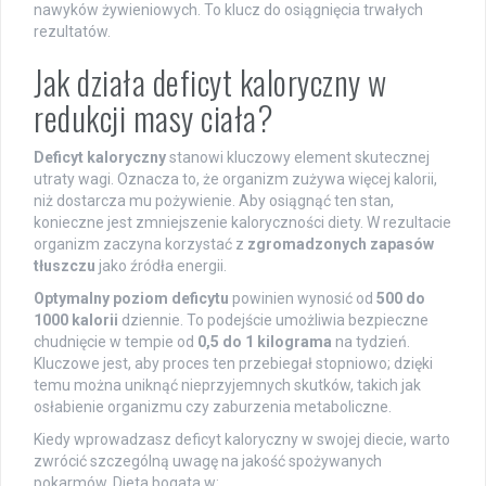
nawyków żywieniowych. To klucz do osiągnięcia trwałych
rezultatów.
Jak działa deficyt kaloryczny w
redukcji masy ciała?
Deficyt kaloryczny
stanowi kluczowy element skutecznej
utraty wagi. Oznacza to, że organizm zużywa więcej kalorii,
niż dostarcza mu pożywienie. Aby osiągnąć ten stan,
konieczne jest zmniejszenie kaloryczności diety. W rezultacie
organizm zaczyna korzystać z
zgromadzonych zapasów
tłuszczu
jako źródła energii.
Optymalny poziom deficytu
powinien wynosić od
500 do
1000 kalorii
dziennie. To podejście umożliwia bezpieczne
chudnięcie w tempie od
0,5 do 1 kilograma
na tydzień.
Kluczowe jest, aby proces ten przebiegał stopniowo; dzięki
temu można uniknąć nieprzyjemnych skutków, takich jak
osłabienie organizmu czy zaburzenia metaboliczne.
Kiedy wprowadzasz deficyt kaloryczny w swojej diecie, warto
zwrócić szczególną uwagę na jakość spożywanych
pokarmów. Dieta bogata w: