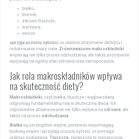
białko,
błonnik,
zdrowe tłuszcze,
warzywa,
owoce.
sprzyja uczuciu sytości
, co ułatwia utrzymanie deficytu i
redukowanie masy ciała.
Zrównoważone makroskładniki
wspierają nie tylko proces odchudzania, ale także pozytywnie
wpływają na ogólny stan zdrowia oraz samopoczucie.
Jak rola makroskładników wpływa
na skuteczność diety?
Makroskładniki
, czyli białka, tłuszcze i węglowodany,
odgrywają fundamentalną rolę w skutecznej diecie. Ich
odpowiednie zbilansowanie nie tylko wpływa na
zdrowie
, ale
także na proces
odchudzania
.
Białka
są szczególnie ważne, ponieważ wspomagają
budowę mięśni i sprzyjają uczuciu sytości, co pomaga
uniknąć podjadania.
Tłuszcze
, zwłaszcza te nienasycone,