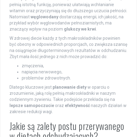
pełnią istotną funkcję, ponieważ ułatwiają wchłanianie
witamin oraz przyczyniają się do dłuższego uczucia pełności.
Natomiast
węglowodany
dostarczają energii; ich jakość, na
przykład wybór węglowodanów pełnoziarnistych, ma
znaczący wpływ na poziom
glukozy we krwi
.
W zdrowej diecie każdy z tych makroskładników powinien
być obecny w odpowiednich proporcjach, co zwiększa szansę
na osiągnięcie długoterminowych rezultatów w odchudzaniu.
Zbyt mała ilość jednego z nich może prowadzić do:
zmęczenia,
napięcia nerwowego,
problemów zdrowotnych.
Dlatego kluczowe jest
planowanie diety
w oparciu o
zrozumienie, jaką rolę pełnią makroskładniki w naszym
codziennym żywieniu. Takie podejście przekłada się na
lepsze samopoczucie
oraz
efektywność
naszych działań w
zakresie redukcji wagi.
Jakie są zalety postu przerywanego
w dietach odchudzających?