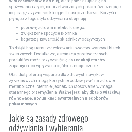
W przeciwieństwie do niej
, dieta paleo skupia się na
spożywaniu całych, nieprzetworzonych pokarmów, czerpiąc
inspirację z żywności, którą jedli nasi przodkowie. Korzyści
płynące z tego stylu odżywiania obejmują:
poprawę zdrowia metabolicznego,
zwiększone spożycie błonnika,
bogatszą zawartość składników odżywczych.
To dzięki bogatemu zróżnicowaniu owoców, warzyw i białek
zwierzęcych. Dodatkowo, eliminacja przetworzonych
produktów może przyczynić się do
redukcji stanów
zapalnych
, co wpływa na ogólne samopoczucie.
Obie diety oferują wsparcie dla zdrowych nawyków
żywieniowych i mogą korzystnie oddziaływać na zdrowie
metaboliczne. Niemniej jednak, ich stosowanie wymaga
starannego przemyślenia.
Ważne jest, aby dbać o właściwą
równowagę, aby uniknąć ewentualnych niedoborów
pokarmowych.
Jakie są zasady zdrowego
odżywiania i wybierania