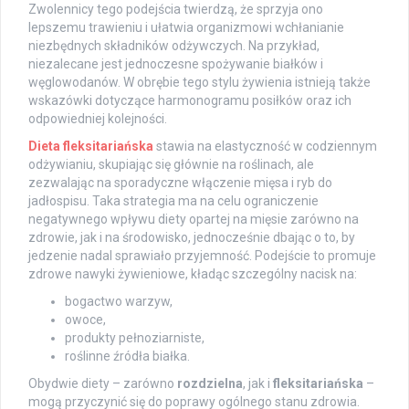
Zwolennicy tego podejścia twierdzą, że sprzyja ono
lepszemu trawieniu i ułatwia organizmowi wchłanianie
niezbędnych składników odżywczych. Na przykład,
niezalecane jest jednoczesne spożywanie białków i
węglowodanów. W obrębie tego stylu żywienia istnieją także
wskazówki dotyczące harmonogramu posiłków oraz ich
odpowiedniej kolejności.
Dieta fleksitariańska
stawia na elastyczność w codziennym
odżywianiu, skupiając się głównie na roślinach, ale
zezwalając na sporadyczne włączenie mięsa i ryb do
jadłospisu. Taka strategia ma na celu ograniczenie
negatywnego wpływu diety opartej na mięsie zarówno na
zdrowie, jak i na środowisko, jednocześnie dbając o to, by
jedzenie nadal sprawiało przyjemność. Podejście to promuje
zdrowe nawyki żywieniowe, kładąc szczególny nacisk na:
bogactwo warzyw,
owoce,
produkty pełnoziarniste,
roślinne źródła białka.
Obydwie diety – zarówno
rozdzielna
, jak i
fleksitariańska
–
mogą przyczynić się do poprawy ogólnego stanu zdrowia.