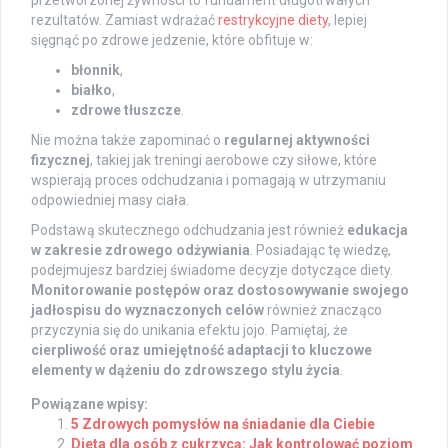
rezultatów. Zamiast wdrażać
restrykcyjne diety
, lepiej
sięgnąć po zdrowe jedzenie, które obfituje w:
błonnik
,
białko
,
zdrowe tłuszcze
.
Nie można także zapominać o
regularnej aktywności
fizycznej
, takiej jak treningi aerobowe czy siłowe, które
wspierają proces odchudzania i pomagają w utrzymaniu
odpowiedniej masy ciała.
Podstawą skutecznego odchudzania jest również
edukacja
w zakresie zdrowego odżywiania
. Posiadając tę wiedzę,
podejmujesz bardziej świadome decyzje dotyczące diety.
Monitorowanie postępów oraz dostosowywanie swojego
jadłospisu do wyznaczonych celów
również znacząco
przyczynia się do unikania efektu jojo. Pamiętaj, że
cierpliwość oraz umiejętność adaptacji to kluczowe
elementy w dążeniu do zdrowszego stylu życia
.
Powiązane wpisy:
5 Zdrowych pomysłów na śniadanie dla Ciebie
Dieta dla osób z cukrzycą: Jak kontrolować poziom