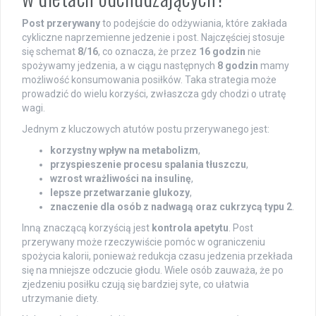
Post przerywany
to podejście do odżywiania, które zakłada
cykliczne naprzemienne jedzenie i post. Najczęściej stosuje
się schemat
8/16
, co oznacza, że przez
16 godzin
nie
spożywamy jedzenia, a w ciągu następnych
8 godzin
mamy
możliwość konsumowania posiłków. Taka strategia może
prowadzić do wielu korzyści, zwłaszcza gdy chodzi o utratę
wagi.
Jednym z kluczowych atutów postu przerywanego jest:
korzystny wpływ na metabolizm
,
przyspieszenie procesu spalania tłuszczu
,
wzrost wrażliwości na insulinę
,
lepsze przetwarzanie glukozy
,
znaczenie dla osób z nadwagą oraz cukrzycą typu 2
.
Inną znaczącą korzyścią jest
kontrola apetytu
. Post
przerywany może rzeczywiście pomóc w ograniczeniu
spożycia kalorii, ponieważ redukcja czasu jedzenia przekłada
się na mniejsze odczucie głodu. Wiele osób zauważa, że po
zjedzeniu posiłku czują się bardziej syte, co ułatwia
utrzymanie diety.