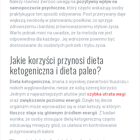
Należy również zwrócić uwagę na
pozytywny wpływ na
samopoczucie psychiczne
, który często wskazują osoby
praktykujące ten sposób odżywiania. Post przerywany daje
większą swobodę w planowaniu posiłków, co sprzyja
zdrowszemu i bardziej zrównoważonemu stylowi życia.
Warto jednak mieć na uwadze, że ta metoda nie jest
odpowiednia dla każdego. Jej wdrożenie powinno być
dostosowane do osobistych potrzeb i trybu życia.
Jakie korzyści przynosi dieta
ketogeniczna i dieta paleo?
Dieta ketogeniczna
, znana z wysokiej zawartości tłuszczu i
niskich węglowodanów, niesie ze sobą szereg korzyści.
Jednym z najważniejszych atutów jest
szybka utrata wagi
oraz
zwiększenie poziomu energii
. Dzięki tej diecie
organizm może wprowadzić się w stan ketozy, w którym
tłuszcz staje się głównym źródłem energii
. Z badań
wynika, że osoby stosujące dietę ketogeniczną często
odczuwają mniejszy głód, co ułatwia im kontrolowanie
przyjmowanych kalorii.