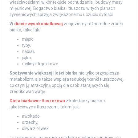
właściwościami w kontekście odchudzania i budowy masy
mięśniowej. Bogactwo białka i tłuszczu w tych planach
żywieniowych sprzyja zwiększonemu uczuciu sytości.
W
diecie wysokobiałkowej
znajdziemy różnorodne źródła
białka, takie jak:
mięso,
ryby,
nabiał,
jajka,
rośliny strączkowe.
Spożywanie większej ilości białka
nie tylko przyspiesza
metabolizm, ale także wspiera redukcję tkanki tłuszczowej,
co czyni ją atrakcyjną opcją dla osób starających się
zredukować wagę.
Dieta białkowo-tłuszczowa
z kolei łączy białko z
jakościowymi tłuszczami, takimi jak:
awokado,
orzechy,
oliwa z oliwek.
Ta harmonijna mieszanka nie tylko dostarcza energię, ale