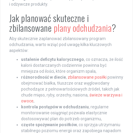
i odżywcze produkty.
Jak planować skuteczne i
zbilansowane
plany odchudzania
?
Aby skutecznie zaplanować zbilansowany program
odchudzania, warto wziąć pod uwagę kilka kluczowych
aspektów:
ustalenie deficytu kalorycznego
, co oznacza, że ilość
kalorii dostarczanych codziennie powinna być
mniejsza od ilości, które organizm spala,
różnorodność w diecie
,
zbilansowane posiłki
powinny
obejmować białka, tłuszcze oraz węglowodany
pochodzące z pełnowartościowych źródeł, takich jak
chude mięso, ryby, orzechy, nasiona,
świeże warzywa i
owoce
,
kontrola postępów w odchudzaniu
, regularne
monitorowanie osiągnięć pozwala elastycznie
dostosowywać plan do potrzeb organizmu,
częste spożywanie posiłków
, co sprzyja utrzymaniu
stabilnego poziomu energii oraz zapobiega napadom