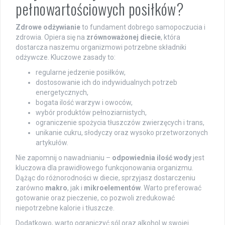
pełnowartościowych posiłków?
Zdrowe odżywianie
to fundament dobrego samopoczucia i
zdrowia. Opiera się na
zrównoważonej diecie
, która
dostarcza naszemu organizmowi potrzebne składniki
odżywcze. Kluczowe zasady to:
regularne jedzenie posiłków,
dostosowanie ich do indywidualnych potrzeb
energetycznych,
bogata ilość warzyw i owoców,
wybór produktów pełnoziarnistych,
ograniczenie spożycia tłuszczów zwierzęcych i trans,
unikanie cukru, słodyczy oraz wysoko przetworzonych
artykułów.
Nie zapomnij o nawadnianiu –
odpowiednia ilość wody
jest
kluczowa dla prawidłowego funkcjonowania organizmu.
Dążąc do różnorodności w diecie, sprzyjasz dostarczeniu
zarówno
makro
, jak i
mikroelementów
. Warto preferować
gotowanie oraz pieczenie, co pozwoli zredukować
niepotrzebne kalorie i tłuszcze.
Dodatkowo, warto ograniczyć sól oraz alkohol w swojej