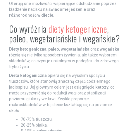
Oferują one możliwości wspierające odchudzanie poprzez
kładzenie nacisku na
świadome jedzenie
oraz
różnorodność w diecie
.
Co wyróżnia
diety ketogeniczne
,
paleo, wegetariańskie i wegańskie?
Diety ketogeniczna
,
paleo
,
wegetariańska
oraz
wegańska
różnią się nie tylko sposobem żywienia, ale także wyborem
składników, co czyni je unikalnymi w podejściu do zdrowego
trybu życia.
Dieta ketogeniczna
opiera się na wysokim spożyciu
tłuszczów, które stanowią znaczną część codziennego
jadłospisu. Jej głównym celem jest osiągnięcie
ketozy
, co
może przyczynić się do redukcji wagi oraz stabilizacji
poziomu glukozy we krwi. Zwykle proporcje
makroskładników w tej diecie kształtują się na poziomie
około:
70-75% tłuszczu,
20-25% białka,
5-10% węglowodanów.