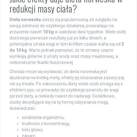
redukcji masy ciała?
Dieta norweska
cieszy się popularnością ze względu na
swoją zdolność do szybkiego działania, pozwalając na
zrzucenie nawet
10 kg
w zaledwie dwa tygodnie. Wiele osób
dostrzega pierwsze rezultaty już po kilku dniach, a
potencjalna utrata wagi w tym krótkim czasie waha się od
3
do 10 kg
. Warto jednak pamiętać, że te zmiany często
wynikają głównie z utraty wody oraz masy mięśniowej, a
niekoniecznie tkanki tłuszczowej.
Chociaż może się wydawać, że dieta norweska jest
skuteczna na krótką metę, efekty jej stosowania zazwyczaj
nie są trwałe. Po zakończeniu diety wiele osób zmaga się z
efektem jojo, co prowadzi do szybkiego powrotu do wagi
sprzed diety, a niekiedy nawet do nadwagi. Dodatkowo,
osoby decydujące się na tę formę odżywiania mogą
doświadczać:
osłabienia organizmu,
trudności z koncentracją,
bólu głowy,
zaparć,