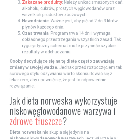
Zakazane produkty
: Należy unikać smażonych dań,
alkoholu, cukrów, prostych węglowodanów oraz
wszelkich produktów zbożowych.
Nawodnienie
: Ważne jest, aby pić od 2 do 3 litrów
płynów każdego dnia.
Czas trwania
: Program trwa 14 dni i wymaga
dokładnego przestrzegania wszystkich zasad. Tak
rygorystyczny schemat może przynieść szybkie
rezultaty w odchudzaniu.
Osoby decydujące się na tę dietę często zauważają
zmiany w swojej wadze.
Jednak przed rozpoczęciem tak
surowego stylu odżywiania warto skonsultować się z
lekarzem, aby upewnić się, że jest to odpowiednie
rozwiązanie.
Jak dieta norweska wykorzystuje
niskowęglowodanowe warzywa i
zdrowe tłuszcze
?
Dieta norweska
nie skupia się jedynie na
niskowęglowodanowych warzywach
, lecz włącza je w