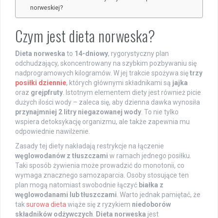
norweskiej?
Czym jest dieta norweska?
Dieta norweska
to
14-dniowy
, rygorystyczny plan
odchudzający, skoncentrowany na szybkim pozbywaniu się
nadprogramowych kilogramów. W jej trakcie spożywa się
trzy
posiłki dziennie
, których głównymi składnikami są
jajka
oraz
grejpfruty
. Istotnym elementem diety jest również picie
dużych ilości wody – zaleca się, aby dzienna dawka wynosiła
przynajmniej 2 litry niegazowanej wody
. To nie tylko
wspiera detoksykację organizmu, ale także zapewnia mu
odpowiednie nawilżenie.
Zasady tej diety nakładają restrykcje na łączenie
węglowodanów z tłuszczami
w ramach jednego posiłku.
Taki sposób żywienia może prowadzić do monotonii, co
wymaga znacznego samozaparcia. Osoby stosujące ten
plan mogą natomiast swobodnie łączyć
białka z
węglowodanami lub tłuszczami
. Warto jednak pamiętać, że
tak
surowa dieta
wiąże się z ryzykiem
niedoborów
składników odżywczych
.
Dieta norweska
jest