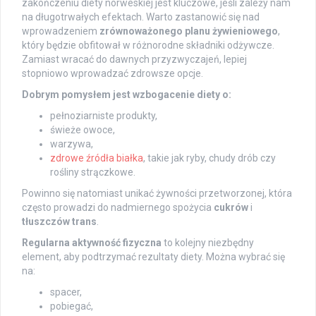
zakończeniu diety norweskiej jest kluczowe, jeśli zależy nam
na długotrwałych efektach. Warto zastanowić się nad
wprowadzeniem
zrównoważonego planu żywieniowego
,
który będzie obfitował w różnorodne składniki odżywcze.
Zamiast wracać do dawnych przyzwyczajeń, lepiej
stopniowo wprowadzać zdrowsze opcje.
Dobrym pomysłem jest wzbogacenie diety o:
pełnoziarniste produkty,
świeże owoce,
warzywa,
zdrowe źródła białka
, takie jak ryby, chudy drób czy
rośliny strączkowe.
Powinno się natomiast unikać żywności przetworzonej, która
często prowadzi do nadmiernego spożycia
cukrów
i
tłuszczów trans
.
Regularna aktywność fizyczna
to kolejny niezbędny
element, aby podtrzymać rezultaty diety. Można wybrać się
na:
spacer,
pobiegać,