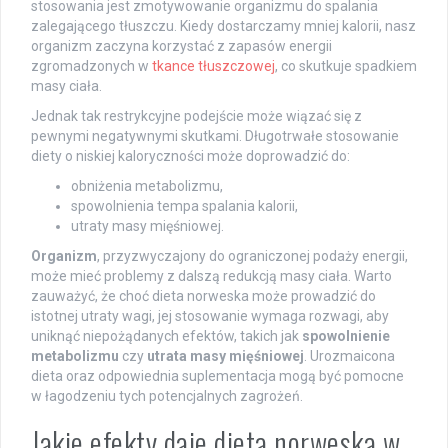
stosowania jest zmotywowanie organizmu do spalania
zalegającego tłuszczu. Kiedy dostarczamy mniej kalorii, nasz
organizm zaczyna korzystać z zapasów energii
zgromadzonych w
tkance tłuszczowej
, co skutkuje spadkiem
masy ciała.
Jednak tak restrykcyjne podejście może wiązać się z
pewnymi negatywnymi skutkami. Długotrwałe stosowanie
diety o niskiej kaloryczności może doprowadzić do:
obniżenia metabolizmu,
spowolnienia tempa spalania kalorii,
utraty masy mięśniowej.
Organizm
, przyzwyczajony do ograniczonej podaży energii,
może mieć problemy z dalszą redukcją masy ciała. Warto
zauważyć, że choć dieta norweska może prowadzić do
istotnej utraty wagi, jej stosowanie wymaga rozwagi, aby
uniknąć niepożądanych efektów, takich jak
spowolnienie
metabolizmu
czy
utrata masy mięśniowej
. Urozmaicona
dieta oraz odpowiednia suplementacja mogą być pomocne
w łagodzeniu tych potencjalnych zagrożeń.
Jakie efekty daje dieta norweska w