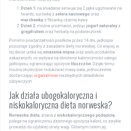
Dzień 1:
na śniadanie serwuje się 2 jajka ugotowane na
twardo, surówkę z
selera naciowego
oraz
marchewkę
z filiżanką czarnej kawy.
Dzień 2:
można urozmaicić, jedząc
jogurt naturalny
z
grejpfrutem
oraz herbatę na podwieczorek.
Pomimo powtarzalności posiłków przez 14 dni, jadłospis
pozostaje zgodny z zasadami diety norweskiej. Co więcej, w
tej diecie unika się
smażenia mięsa
oraz wielu produktów
zakazanych, co wpływa na obniżenie kaloryczności całego
jadłospisu, ograniczając spożycie
tłuszczów
. Dzięki temu
można skutecznie redukować masę ciała, jednocześnie
dostarczając
organizmowi
niezbędnych składników
odżywczych.
Jak działa ubogokaloryczna i
niskokaloryczna dieta norweska?
Norweska dieta
, znana z
niskokalorycznego podejścia
,
polega na ograniczeniu dziennego spożycia kalorii, co zwykle
prowadzi do szybkiej utraty wagi. Głównym celem jej