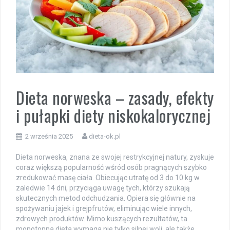
Dieta norweska – zasady, efekty
i pułapki diety niskokalorycznej
2 września 2025
dieta-ok.pl
Dieta norweska, znana ze swojej restrykcyjnej natury, zyskuje
coraz większą popularność wśród osób pragnących szybko
zredukować masę ciała. Obiecując utratę od 3 do 10 kg w
zaledwie 14 dni, przyciąga uwagę tych, którzy szukają
skutecznych metod odchudzania. Opiera się głównie na
spożywaniu jajek i grejpfrutów, eliminując wiele innych,
zdrowych produktów. Mimo kuszących rezultatów, ta
monotonna dieta wymaga nie tylko silnej woli, ale także