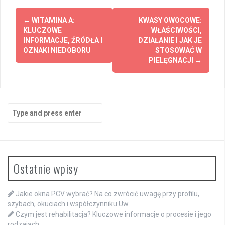
Post
←
WITAMINA A:
KWASY OWOCOWE:
navigation
KLUCZOWE
WŁAŚCIWOŚCI,
INFORMACJE, ŹRÓDŁA I
DZIAŁANIE I JAK JE
OZNAKI NIEDOBORU
STOSOWAĆ W
PIELĘGNACJI
→
Search
for:
Ostatnie wpisy
Jakie okna PCV wybrać? Na co zwrócić uwagę przy profilu,
szybach, okuciach i współczynniku Uw
Czym jest rehabilitacja? Kluczowe informacje o procesie i jego
rodzajach