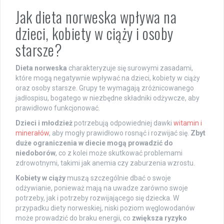
Jak dieta norweska wpływa na
dzieci, kobiety w ciąży i osoby
starsze?
Dieta norweska
charakteryzuje się surowymi zasadami,
które mogą negatywnie wpływać na dzieci, kobiety w ciąży
oraz osoby starsze. Grupy te wymagają zróżnicowanego
jadłospisu, bogatego w niezbędne składniki odżywcze, aby
prawidłowo funkcjonować.
Dzieci i młodzież
potrzebują odpowiedniej dawki
witamin i
minerałów
, aby mogły prawidłowo rosnąć i rozwijać się.
Zbyt
duże ograniczenia w diecie mogą prowadzić do
niedoborów
, co z kolei może skutkować problemami
zdrowotnymi, takimi jak anemia czy zaburzenia wzrostu.
Kobiety w ciąży
muszą szczególnie dbać o swoje
odżywianie, ponieważ mają na uwadze zarówno swoje
potrzeby, jak i potrzeby rozwijającego się dziecka. W
przypadku diety norweskiej, niski poziom węglowodanów
może prowadzić do braku energii, co
zwiększa ryzyko