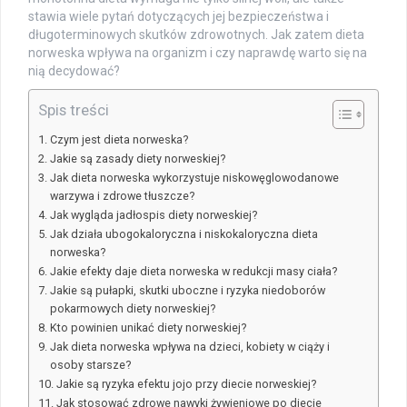
stawia wiele pytań dotyczących jej bezpieczeństwa i
długoterminowych skutków zdrowotnych. Jak zatem dieta
norweska wpływa na organizm i czy naprawdę warto się na
nią decydować?
Spis treści
Czym jest dieta norweska?
Jakie są zasady diety norweskiej?
Jak dieta norweska wykorzystuje niskowęglowodanowe
warzywa i zdrowe tłuszcze?
Jak wygląda jadłospis diety norweskiej?
Jak działa ubogokaloryczna i niskokaloryczna dieta
norweska?
Jakie efekty daje dieta norweska w redukcji masy ciała?
Jakie są pułapki, skutki uboczne i ryzyka niedoborów
pokarmowych diety norweskiej?
Kto powinien unikać diety norweskiej?
Jak dieta norweska wpływa na dzieci, kobiety w ciąży i
osoby starsze?
Jakie są ryzyka efektu jojo przy diecie norweskiej?
Jak stosować zdrowe nawyki żywieniowe po diecie