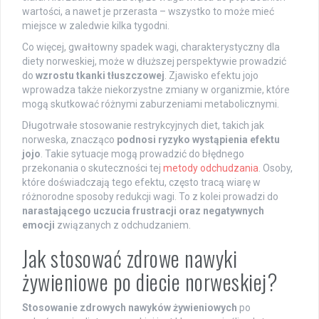
wartości, a nawet je przerasta – wszystko to może mieć
miejsce w zaledwie kilka tygodni.
Co więcej, gwałtowny spadek wagi, charakterystyczny dla
diety norweskiej, może w dłuższej perspektywie prowadzić
do
wzrostu tkanki tłuszczowej
. Zjawisko efektu jojo
wprowadza także niekorzystne zmiany w organizmie, które
mogą skutkować różnymi zaburzeniami metabolicznymi.
Długotrwałe stosowanie restrykcyjnych diet, takich jak
norweska, znacząco
podnosi ryzyko wystąpienia efektu
jojo
. Takie sytuacje mogą prowadzić do błędnego
przekonania o skuteczności tej
metody odchudzania
. Osoby,
które doświadczają tego efektu, często tracą wiarę w
różnorodne sposoby redukcji wagi. To z kolei prowadzi do
narastającego uczucia frustracji oraz negatywnych
emocji
związanych z odchudzaniem.
Jak stosować zdrowe nawyki
żywieniowe po diecie norweskiej?
Stosowanie zdrowych nawyków żywieniowych
po