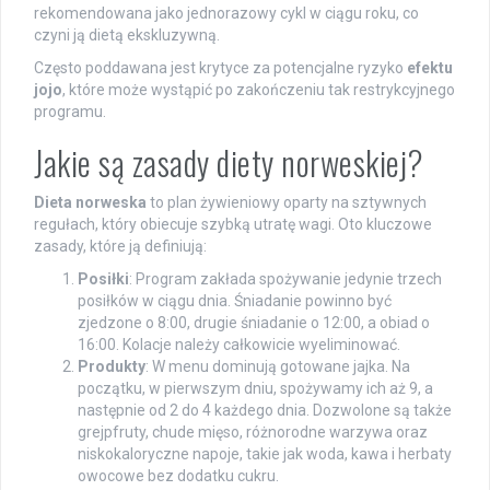
rekomendowana jako jednorazowy cykl w ciągu roku, co
czyni ją dietą ekskluzywną.
Często poddawana jest krytyce za potencjalne ryzyko
efektu
jojo
, które może wystąpić po zakończeniu tak restrykcyjnego
programu.
Jakie są zasady diety norweskiej?
Dieta norweska
to plan żywieniowy oparty na sztywnych
regułach, który obiecuje szybką utratę wagi. Oto kluczowe
zasady, które ją definiują:
Posiłki
: Program zakłada spożywanie jedynie trzech
posiłków w ciągu dnia. Śniadanie powinno być
zjedzone o 8:00, drugie śniadanie o 12:00, a obiad o
16:00. Kolacje należy całkowicie wyeliminować.
Produkty
: W menu dominują gotowane jajka. Na
początku, w pierwszym dniu, spożywamy ich aż 9, a
następnie od 2 do 4 każdego dnia. Dozwolone są także
grejpfruty, chude mięso, różnorodne warzywa oraz
niskokaloryczne napoje, takie jak woda, kawa i herbaty
owocowe bez dodatku cukru.