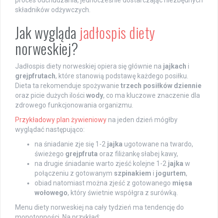
składników odżywczych.
Jak wygląda
jadłospis diety
norweskiej?
Jadłospis diety norweskiej opiera się głównie na
jajkach
i
grejpfrutach
, które stanowią podstawę każdego posiłku.
Dieta ta rekomenduje spożywanie
trzech posiłków dziennie
oraz picie dużych ilości
wody
, co ma kluczowe znaczenie dla
zdrowego funkcjonowania organizmu.
Przykładowy plan żywieniowy
na jeden dzień mógłby
wyglądać następująco:
na śniadanie zje się 1-2
jajka
ugotowane na twardo,
świeżego
grejpfruta
oraz filiżankę słabej kawy,
na drugie śniadanie warto zjeść kolejne 1-2
jajka
w
połączeniu z gotowanym
szpinakiem
i
jogurtem
,
obiad natomiast można zjeść z gotowanego
mięsa
wołowego
, który świetnie współgra z surówką.
Menu diety norweskiej na cały tydzień ma tendencję do
monotonności. Na przykład: