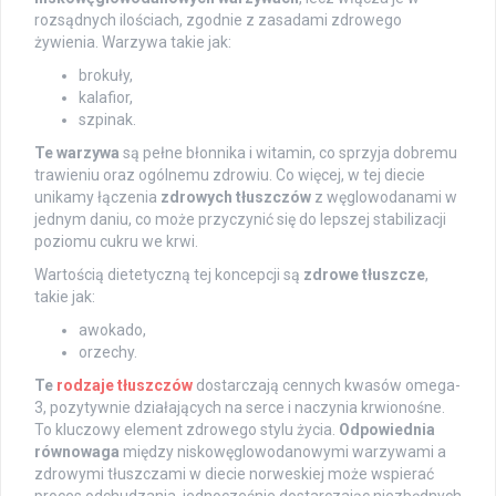
rozsądnych ilościach, zgodnie z zasadami zdrowego
żywienia. Warzywa takie jak:
brokuły,
kalafior,
szpinak.
Te warzywa
są pełne błonnika i witamin, co sprzyja dobremu
trawieniu oraz ogólnemu zdrowiu. Co więcej, w tej diecie
unikamy łączenia
zdrowych tłuszczów
z węglowodanami w
jednym daniu, co może przyczynić się do lepszej stabilizacji
poziomu cukru we krwi.
Wartością dietetyczną tej koncepcji są
zdrowe tłuszcze
,
takie jak:
awokado,
orzechy.
Te
rodzaje tłuszczów
dostarczają cennych kwasów omega-
3, pozytywnie działających na serce i naczynia krwionośne.
To kluczowy element zdrowego stylu życia.
Odpowiednia
równowaga
między niskowęglowodanowymi warzywami a
zdrowymi tłuszczami w diecie norweskiej może wspierać
proces odchudzania, jednocześnie dostarczając niezbędnych