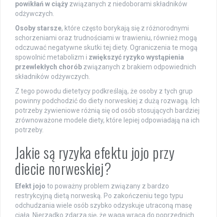
powikłań w ciąży
związanych z niedoborami składników
odżywczych.
Osoby starsze
, które często borykają się z różnorodnymi
schorzeniami oraz trudnościami w trawieniu, również mogą
odczuwać negatywne skutki tej diety. Ograniczenia te mogą
spowolnić metabolizm i
zwiększyć ryzyko wystąpienia
przewlekłych chorób
związanych z brakiem odpowiednich
składników odżywczych.
Z tego powodu dietetycy podkreślają, że osoby z tych grup
powinny podchodzić do diety norweskiej z dużą rozwagą. Ich
potrzeby żywieniowe różnią się od osób stosujących bardziej
zrównoważone modele diety, które lepiej odpowiadają na ich
potrzeby.
Jakie są ryzyka efektu jojo przy
diecie norweskiej?
Efekt jojo
to poważny problem związany z bardzo
restrykcyjną dietą norweską. Po zakończeniu tego typu
odchudzania wiele osób szybko odzyskuje utraconą masę
ciała. Nierzadko zdarza się, że waga wraca do poprzednich