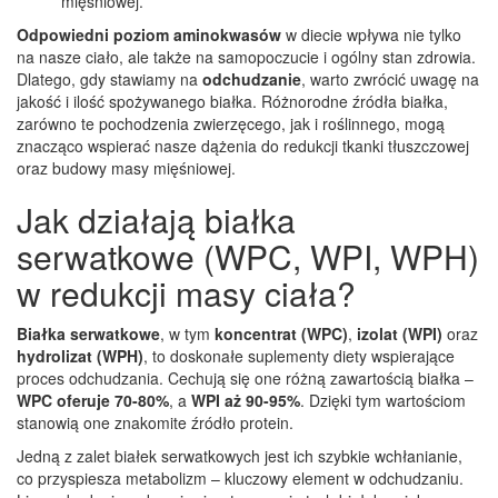
mięśniowej.
Odpowiedni poziom aminokwasów
w diecie wpływa nie tylko
na nasze ciało, ale także na samopoczucie i ogólny stan zdrowia.
Dlatego, gdy stawiamy na
odchudzanie
, warto zwrócić uwagę na
jakość i ilość spożywanego białka. Różnorodne źródła białka,
zarówno te pochodzenia zwierzęcego, jak i roślinnego, mogą
znacząco wspierać nasze dążenia do redukcji tkanki tłuszczowej
oraz budowy masy mięśniowej.
Jak działają białka
serwatkowe (WPC, WPI, WPH)
w redukcji masy ciała?
Białka serwatkowe
, w tym
koncentrat (WPC)
,
izolat (WPI)
oraz
hydrolizat (WPH)
, to doskonałe suplementy diety wspierające
proces odchudzania. Cechują się one różną zawartością białka –
WPC oferuje 70-80%
, a
WPI aż 90-95%
. Dzięki tym wartościom
stanowią one znakomite źródło protein.
Jedną z zalet białek serwatkowych jest ich szybkie wchłanianie,
co przyspiesza metabolizm – kluczowy element w odchudzaniu.