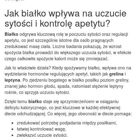
Jak białko wpływa na uczucie
sytości i kontrolę apetytu?
Białko
odgrywa kluczową rolę w poczuciu sytości oraz regulacji
apetytu, co jest szczególnie istotne dla osób pragnących
zredukować masę ciała. Liczne badania pokazują, że wzrost
spożycia białka prowadzi do większego uczucia sytości, w efekcie
czego całkowite spożycie kalorii może się zmniejszać.
Jak to właściwie działa? Kiedy spożywamy białko, wpływa ono na
wydzielanie hormonów regulujących apetyt, takich jak
grelina
i
leptyna
. Po zjedzeniu bogatego w białko posiłku poziom greliny,
znanej jako hormon głodu, spada, natomiast stężenie leptyny
rośnie, co sprzyja uczuciu sytości.
Dzięki temu
białko
staje się sprzymierzeńcem w osiąganiu
deficytu kalorycznego, co jest kluczowe w każdej efektywnej
diecie odchudzającej. Co więcej, jego obecność w diecie pomaga:
zredukować potrzebę podjadania między posiłkami,
łatwiej kontrolować wagę,
zwiększyć uczucie sytości,