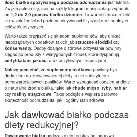
Ilość białka spożywanego podczas odchudzania
jest istotna.
Zwykle poleca się, aby na każdy kilogram masy ciała przypadało
od
1,2 do 2,0 gramów białka dziennie.
Ta wartość może różnić
się w zależności od poziomu aktywności fizycznej oraz ogólnych
celów dietetycznych.
Warto także przyjrzeć się składom suplementów, aby unikać
niepożądanych dodatków, takich jak
sztuczne słodziki
czy
konserwanty.
Osoby dbające o zdrowe odżywianie powinny
sięgać po produkty z wiarygodnych źródeł, które dysponują
certyfikatami jakości
oraz pozytywnymi recenzjami.
Należy pamiętać, że suplementy białkowe
powinny być
dodatkiem do zrównoważonej diety, a nie substytutem
pełnowartościowych posiłków. Warto wzbogacać codzienną dietę
o naturalne źródła białka, takie jak
chude mięso
,
ryby
,
nabiał
czy
rośliny strączkowe.
Takie podejście wspiera zarówno
skuteczność odchudzania, jak i ogólny stan zdrowia.
Jak dawkować białko podczas
diety redukcyjnej?
Dawkowanie białka
podczas diety redukcyjnej odgrywa