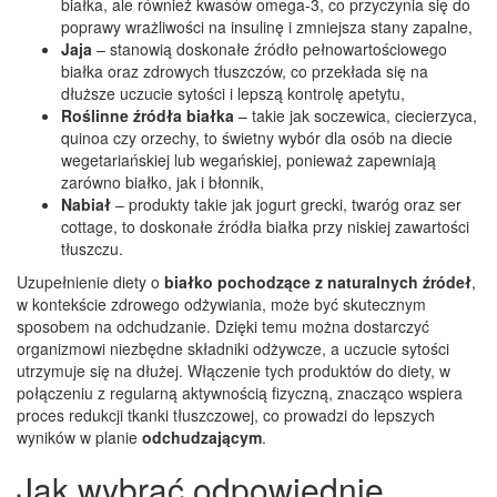
białka, ale również kwasów omega-3, co przyczynia się do
poprawy wrażliwości na insulinę i zmniejsza stany zapalne,
Jaja
– stanowią doskonałe źródło pełnowartościowego
białka oraz zdrowych tłuszczów, co przekłada się na
dłuższe uczucie sytości i lepszą kontrolę apetytu,
Roślinne źródła białka
– takie jak soczewica, ciecierzyca,
quinoa czy orzechy, to świetny wybór dla osób na diecie
wegetariańskiej lub wegańskiej, ponieważ zapewniają
zarówno białko, jak i błonnik,
Nabiał
– produkty takie jak jogurt grecki, twaróg oraz ser
cottage, to doskonałe źródła białka przy niskiej zawartości
tłuszczu.
Uzupełnienie diety o
białko pochodzące z naturalnych źródeł
,
w kontekście zdrowego odżywiania, może być skutecznym
sposobem na odchudzanie. Dzięki temu można dostarczyć
organizmowi niezbędne składniki odżywcze, a uczucie sytości
utrzymuje się na dłużej. Włączenie tych produktów do diety, w
połączeniu z regularną aktywnością fizyczną, znacząco wspiera
proces redukcji tkanki tłuszczowej, co prowadzi do lepszych
wyników w planie
odchudzającym
.
Jak wybrać odpowiednie