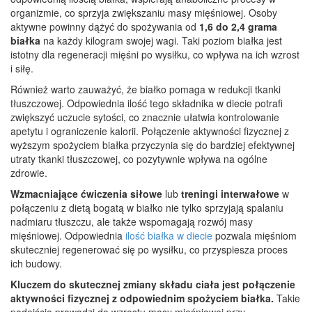
organizmie, co sprzyja zwiększaniu masy mięśniowej. Osoby
aktywne powinny dążyć do spożywania od
1,6 do 2,4 grama
białka
na każdy kilogram swojej wagi. Taki poziom białka jest
istotny dla regeneracji mięśni po wysiłku, co wpływa na ich wzrost
i siłę.
Również warto zauważyć, że białko pomaga w redukcji tkanki
tłuszczowej. Odpowiednia ilość tego składnika w diecie potrafi
zwiększyć uczucie sytości, co znacznie ułatwia kontrolowanie
apetytu i ograniczenie kalorii. Połączenie aktywności fizycznej z
wyższym spożyciem białka przyczynia się do bardziej efektywnej
utraty tkanki tłuszczowej, co pozytywnie wpływa na ogólne
zdrowie.
Wzmacniające ćwiczenia siłowe
lub
treningi interwałowe
w
połączeniu z dietą bogatą w białko nie tylko sprzyjają spalaniu
nadmiaru tłuszczu, ale także wspomagają rozwój masy
mięśniowej. Odpowiednia
ilość białka w diecie
pozwala mięśniom
skuteczniej regenerować się po wysiłku, co przyspiesza proces
ich budowy.
Kluczem do skutecznej zmiany składu ciała jest połączenie
aktywności fizycznej z odpowiednim spożyciem białka.
Takie