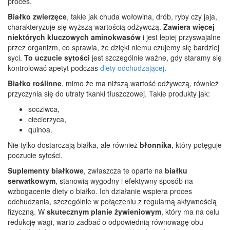
proces.
Białko zwierzęce
, takie jak chuda wołowina, drób, ryby czy jaja,
charakteryzuje się wyższą wartością odżywczą.
Zawiera więcej
niektórych kluczowych aminokwasów
i jest lepiej przyswajalne
przez organizm, co sprawia, że dzięki niemu czujemy się bardziej
syci.
To uczucie sytości
jest szczególnie ważne, gdy staramy się
kontrolować apetyt podczas
diety odchudzającej
.
Białko roślinne
, mimo że ma niższą wartość odżywczą, również
przyczynia się do utraty tkanki tłuszczowej. Takie produkty jak:
socziwca,
ciecierzyca,
quinoa.
Nie tylko dostarczają białka, ale również
błonnika
, który potęguje
poczucie sytości.
Suplementy białkowe
, zwłaszcza te oparte na
białku
serwatkowym
, stanowią wygodny i efektywny sposób na
wzbogacenie diety o białko. Ich działanie wspiera proces
odchudzania, szczególnie w połączeniu z regularną aktywnością
fizyczną. W
skutecznym planie żywieniowym
, który ma na celu
redukcję wagi, warto zadbać o odpowiednią równowagę obu