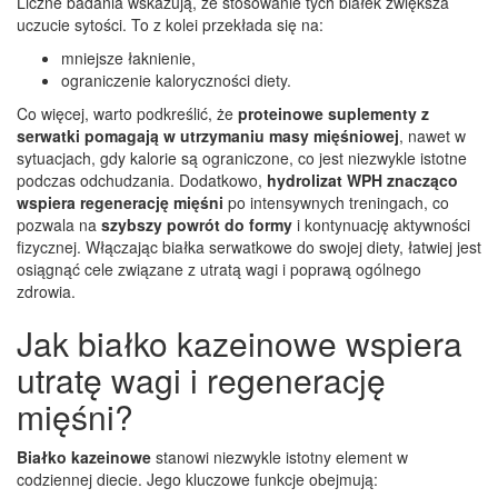
Liczne badania wskazują, że stosowanie tych białek zwiększa
uczucie sytości. To z kolei przekłada się na:
mniejsze łaknienie,
ograniczenie kaloryczności diety.
Co więcej, warto podkreślić, że
proteinowe suplementy z
serwatki pomagają w utrzymaniu masy mięśniowej
, nawet w
sytuacjach, gdy kalorie są ograniczone, co jest niezwykle istotne
podczas odchudzania. Dodatkowo,
hydrolizat WPH znacząco
wspiera regenerację mięśni
po intensywnych treningach, co
pozwala na
szybszy powrót do formy
i kontynuację aktywności
fizycznej. Włączając białka serwatkowe do swojej diety, łatwiej jest
osiągnąć cele związane z utratą wagi i poprawą ogólnego
zdrowia.
Jak białko kazeinowe wspiera
utratę wagi i regenerację
mięśni?
Białko kazeinowe
stanowi niezwykle istotny element w
codziennej diecie. Jego kluczowe funkcje obejmują: