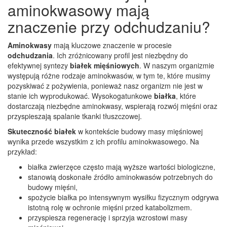
aminokwasowy mają
znaczenie przy odchudzaniu?
Aminokwasy
mają kluczowe znaczenie w procesie
odchudzania
. Ich zróżnicowany profil jest niezbędny do
efektywnej syntezy
białek mięśniowych
. W naszym organizmie
występują różne rodzaje aminokwasów, w tym te, które musimy
pozyskiwać z pożywienia, ponieważ nasz organizm nie jest w
stanie ich wyprodukować. Wysokogatunkowe
białka
, które
dostarczają niezbędne aminokwasy, wspierają rozwój mięśni oraz
przyspieszają spalanie tkanki tłuszczowej.
Skuteczność białek
w kontekście budowy masy mięśniowej
wynika przede wszystkim z ich profilu aminokwasowego. Na
przykład:
białka zwierzęce często mają wyższe wartości biologiczne,
stanowią doskonałe źródło aminokwasów potrzebnych do
budowy mięśni,
spożycie białka po intensywnym wysiłku fizycznym odgrywa
istotną rolę w ochronie mięśni przed katabolizmem.
przyspiesza regenerację i sprzyja wzrostowi masy