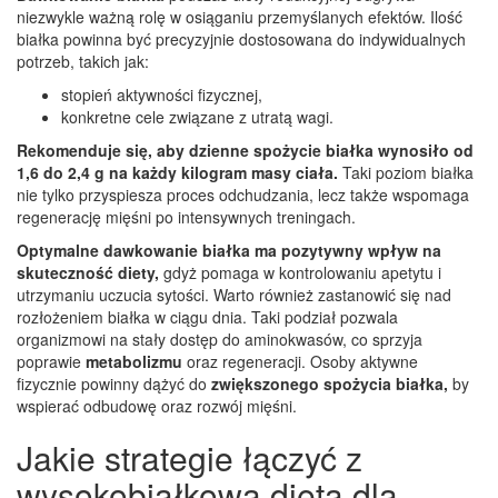
niezwykle ważną rolę w osiąganiu przemyślanych efektów. Ilość
białka powinna być precyzyjnie dostosowana do indywidualnych
potrzeb, takich jak:
stopień aktywności fizycznej,
konkretne cele związane z utratą wagi.
Rekomenduje się, aby dzienne spożycie białka wynosiło od
1,6 do 2,4 g
na każdy kilogram masy ciała.
Taki poziom białka
nie tylko przyspiesza proces odchudzania, lecz także wspomaga
regenerację mięśni po intensywnych treningach.
Optymalne dawkowanie białka ma pozytywny wpływ na
skuteczność diety,
gdyż pomaga w kontrolowaniu apetytu i
utrzymaniu uczucia sytości. Warto również zastanowić się nad
rozłożeniem białka w ciągu dnia. Taki podział pozwala
organizmowi na stały dostęp do aminokwasów, co sprzyja
poprawie
metabolizmu
oraz regeneracji. Osoby aktywne
fizycznie powinny dążyć do
zwiększonego spożycia białka,
by
wspierać odbudowę oraz rozwój mięśni.
Jakie strategie łączyć z
wysokobiałkową dietą dla