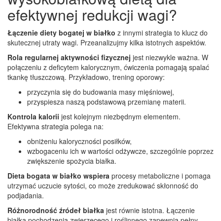
efektywnej redukcji wagi?
Łączenie diety bogatej w białko
z innymi strategia to klucz do
skutecznej utraty wagi. Przeanalizujmy kilka istotnych aspektów.
Rola regularnej aktywności fizycznej
jest niezwykle ważna. W
połączeniu z deficytem kalorycznym, ćwiczenia pomagają spalać
tkankę tłuszczową. Przykładowo, trening oporowy:
przyczynia się do budowania masy mięśniowej,
przyspiesza naszą podstawową przemianę materii.
Kontrola kalorii
jest kolejnym niezbędnym elementem.
Efektywna strategia polega na:
obniżeniu kaloryczności posiłków,
wzbogaceniu ich w wartości odżywcze, szczególnie poprzez
zwiększenie spożycia białka.
Dieta bogata w białko wspiera
procesy metaboliczne i pomaga
utrzymać uczucie sytości, co może zredukować skłonność do
podjadania.
Różnorodność źródeł białka
jest równie istotna. Łączenie
białka pochodzenia zwierzęcego i roślinnego zapewnia pełny