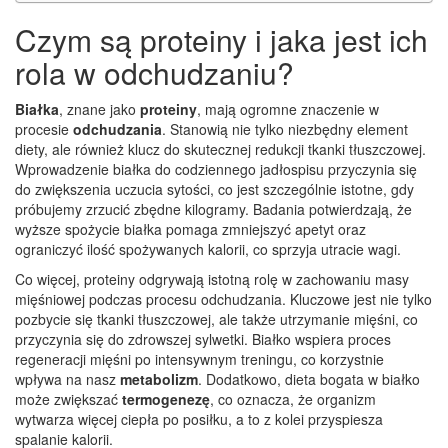
Czym są proteiny i jaka jest ich
rola w odchudzaniu?
Białka
, znane jako
proteiny
, mają ogromne znaczenie w
procesie
odchudzania
. Stanowią nie tylko niezbędny element
diety, ale również klucz do skutecznej redukcji tkanki tłuszczowej.
Wprowadzenie białka do codziennego jadłospisu przyczynia się
do zwiększenia uczucia sytości, co jest szczególnie istotne, gdy
próbujemy zrzucić zbędne kilogramy. Badania potwierdzają, że
wyższe spożycie białka pomaga zmniejszyć apetyt oraz
ograniczyć ilość spożywanych kalorii, co sprzyja utracie wagi.
Co więcej, proteiny odgrywają istotną rolę w zachowaniu masy
mięśniowej podczas procesu odchudzania. Kluczowe jest nie tylko
pozbycie się tkanki tłuszczowej, ale także utrzymanie mięśni, co
przyczynia się do zdrowszej sylwetki. Białko wspiera proces
regeneracji mięśni po intensywnym treningu, co korzystnie
wpływa na nasz
metabolizm
. Dodatkowo, dieta bogata w białko
może zwiększać
termogenezę
, co oznacza, że organizm
wytwarza więcej ciepła po posiłku, a to z kolei przyspiesza
spalanie kalorii.