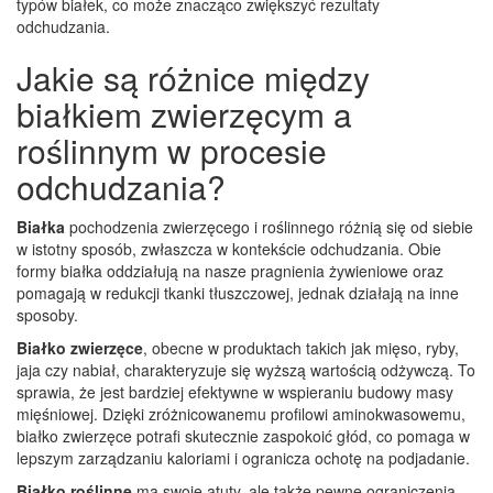
typów białek, co może znacząco zwiększyć rezultaty
odchudzania.
Jakie są różnice między
białkiem zwierzęcym a
roślinnym w procesie
odchudzania?
Białka
pochodzenia zwierzęcego i roślinnego różnią się od siebie
w istotny sposób, zwłaszcza w kontekście odchudzania. Obie
formy białka oddziałują na nasze pragnienia żywieniowe oraz
pomagają w redukcji tkanki tłuszczowej, jednak działają na inne
sposoby.
Białko zwierzęce
, obecne w produktach takich jak mięso, ryby,
jaja czy nabiał, charakteryzuje się wyższą wartością odżywczą. To
sprawia, że jest bardziej efektywne w wspieraniu budowy masy
mięśniowej. Dzięki zróżnicowanemu profilowi aminokwasowemu,
białko zwierzęce potrafi skutecznie zaspokoić głód, co pomaga w
lepszym zarządzaniu kaloriami i ogranicza ochotę na podjadanie.
Białko roślinne
ma swoje atuty, ale także pewne ograniczenia.