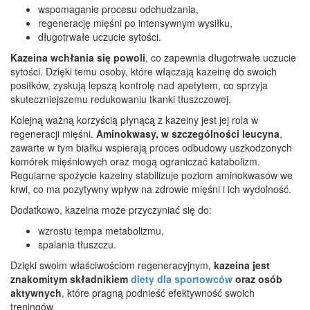
wspomaganie procesu odchudzania,
regenerację mięśni po intensywnym wysiłku,
długotrwałe uczucie sytości.
Kazeina wchłania się powoli
, co zapewnia długotrwałe uczucie
sytości. Dzięki temu osoby, które włączają kazeinę do swoich
posiłków, zyskują lepszą kontrolę nad apetytem, co sprzyja
skuteczniejszemu redukowaniu tkanki tłuszczowej.
Kolejną ważną korzyścią płynącą z kazeiny jest jej rola w
regeneracji mięśni.
Aminokwasy, w szczególności leucyna
,
zawarte w tym białku wspierają proces odbudowy uszkodzonych
komórek mięśniowych oraz mogą ograniczać katabolizm.
Regularne spożycie kazeiny stabilizuje poziom aminokwasów we
krwi, co ma pozytywny wpływ na zdrowie mięśni i ich wydolność.
Dodatkowo, kazeina może przyczyniać się do:
wzrostu tempa metabolizmu,
spalania tłuszczu.
Dzięki swoim właściwościom regeneracyjnym,
kazeina jest
znakomitym składnikiem
diety dla sportowców
oraz osób
aktywnych
, które pragną podnieść efektywność swoich
treningów.