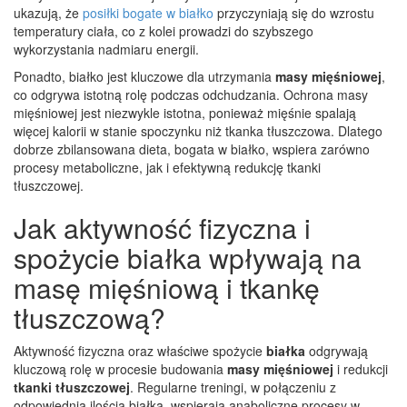
ukazują, że
posiłki bogate w białko
przyczyniają się do wzrostu
temperatury ciała, co z kolei prowadzi do szybszego
wykorzystania nadmiaru energii.
Ponadto, białko jest kluczowe dla utrzymania
masy mięśniowej
,
co odgrywa istotną rolę podczas odchudzania. Ochrona masy
mięśniowej jest niezwykle istotna, ponieważ mięśnie spalają
więcej kalorii w stanie spoczynku niż tkanka tłuszczowa. Dlatego
dobrze zbilansowana dieta, bogata w białko, wspiera zarówno
procesy metaboliczne, jak i efektywną redukcję tkanki
tłuszczowej.
Jak aktywność fizyczna i
spożycie białka wpływają na
masę mięśniową i tkankę
tłuszczową?
Aktywność fizyczna oraz właściwe spożycie
białka
odgrywają
kluczową rolę w procesie budowania
masy mięśniowej
i redukcji
tkanki tłuszczowej
. Regularne treningi, w połączeniu z
odpowiednią ilością białka, wspierają anaboliczne procesy w