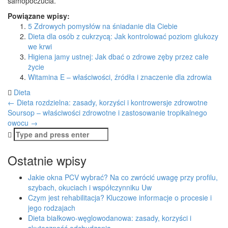
samopoczucia.
Powiązane wpisy:
5 Zdrowych pomysłów na śniadanie dla Ciebie
Dieta dla osób z cukrzycą: Jak kontrolować poziom glukozy
we krwi
Higiena jamy ustnej: Jak dbać o zdrowe zęby przez całe
życie
Witamina E – właściwości, źródła i znaczenie dla zdrowia
Dieta
Post
←
Dieta rozdzielna: zasady, korzyści i kontrowersje zdrowotne
Soursop – właściwości zdrowotne i zastosowanie tropikalnego
navigation
owocu
→
Search
for:
Ostatnie wpisy
Jakie okna PCV wybrać? Na co zwrócić uwagę przy profilu,
szybach, okuciach i współczynniku Uw
Czym jest rehabilitacja? Kluczowe informacje o procesie i
jego rodzajach
Dieta białkowo-węglowodanowa: zasady, korzyści i