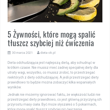
5 Żywności, które mogą spalić
tłuszcz szybciej niż ćwiczenia
30 marca 2021
dieta-ok.pl
Dieta odchudzająca jest najlepszą dietą, aby schudnąć w
krótkim czasie. Nie musisz mieć żadnej specjalnej diety dla
utraty wagi, wszystko, co musisz zrobić, to przestrzegać
niektórych z diety odchudzającej. A jeśli przestrzegać diety
prawidłowo to będzie można zobaczyć kilka wspaniałych
wyników.
Jednak nie możemy ignorować faktu, że większość ludzi nie
przestrzegać diety prawidłowo, co jest główną przyczyną ich
przyrostu masy ciała. Być może słyszałeś o 5 pokarmach,
które mogą spalić tłuszcz szybciej niż ćwiczenia.