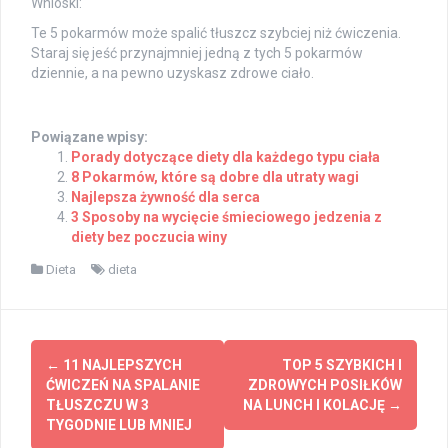
Wnioski:
Te 5 pokarmów może spalić tłuszcz szybciej niż ćwiczenia.
Staraj się jeść przynajmniej jedną z tych 5 pokarmów
dziennie, a na pewno uzyskasz zdrowe ciało.
Powiązane wpisy:
Porady dotyczące diety dla każdego typu ciała
8 Pokarmów, które są dobre dla utraty wagi
Najlepsza żywność dla serca
3 Sposoby na wycięcie śmieciowego jedzenia z
diety bez poczucia winy
Dieta
dieta
Post
←
11 NAJLEPSZYCH
TOP 5 SZYBKICH I
navigation
ĆWICZEŃ NA SPALANIE
ZDROWYCH POSIŁKÓW
TŁUSZCZU W 3
NA LUNCH I KOLACJĘ
→
TYGODNIE LUB MNIEJ