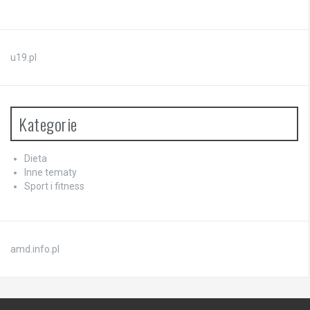
u19.pl
Kategorie
Dieta
Inne tematy
Sport i fitness
amd.info.pl