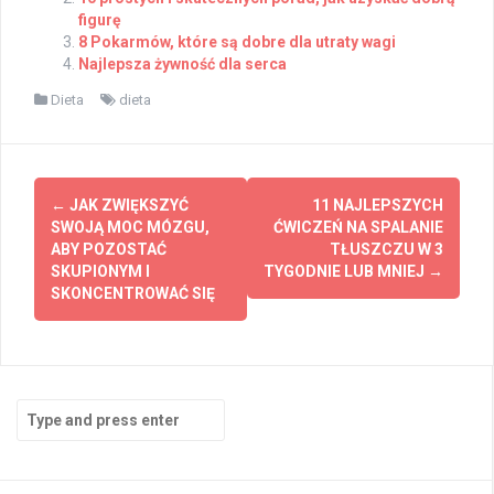
figurę
8 Pokarmów, które są dobre dla utraty wagi
Najlepsza żywność dla serca
Dieta
dieta
Post
←
JAK ZWIĘKSZYĆ
11 NAJLEPSZYCH
navigation
SWOJĄ MOC MÓZGU,
ĆWICZEŃ NA SPALANIE
ABY POZOSTAĆ
TŁUSZCZU W 3
SKUPIONYM I
TYGODNIE LUB MNIEJ
→
SKONCENTROWAĆ SIĘ
Search
for: