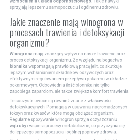
wzmocnienia układu odpornościowego.
Takie nawyki
sprzyjają lepszemu samopoczuciu i ogólnemu zdrowiu.
Jakie znaczenie mają winogrona w
procesach trawienia i detoksykacji
organizmu?
Winogrona
mają znaczący wpływ na nasze trawienie oraz
proces detoksykacji organizmu. Ze względu na bogactwo
błonnika
wspomagają prawidłową pracę jelit, co skutkuje
lepszym wchłanianiem składników odżywczych oraz
efektywnym regulowaniem przepływu pokarmu w układzie
pokarmowym. Odpowiednia ilość błonnika nie tylko
zapobiega zaparciom, ale także zwiększa komfort trawienia.
Te soczyste owoce są również znane z właściwości
detoksykacyjnych. Pomagają w usuwaniu nagromadzonych
toksyn oraz kwasów, które mogą obciążać organizm.
Regularne spożywanie winogron sprzyja oczyszczaniu
wątroby
i wspiera procesy metaboliczne, co przyczynia się
do lepszego samopoczucia i ogólnej poprawy zdrowia.