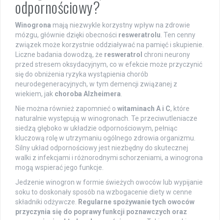
odpornościowy?
Winogrona
mają niezwykle korzystny wpływ na zdrowie
mózgu, głównie dzięki obecności
resweratrolu
. Ten cenny
związek może korzystnie oddziaływać na pamięć i skupienie.
Liczne badania dowodzą, że
resweratrol
chroni neurony
przed stresem oksydacyjnym, co w efekcie może przyczynić
się do obniżenia ryzyka wystąpienia chorób
neurodegeneracyjnych, w tym demencji związanej z
wiekiem, jak
choroba Alzheimera
.
Nie można również zapomnieć o
witaminach A i C
, które
naturalnie występują w winogronach. Te przeciwutleniacze
siedzą głęboko w układzie odpornościowym, pełniąc
kluczową rolę w utrzymaniu ogólnego zdrowia organizmu.
Silny układ odpornościowy jest niezbędny do skutecznej
walki z infekcjami i różnorodnymi schorzeniami, a winogrona
mogą wspierać jego funkcje.
Jedzenie winogron w formie świeżych owoców lub wypijanie
soku to doskonały sposób na wzbogacenie diety w cenne
składniki odżywcze.
Regularne spożywanie tych owoców
przyczynia się do poprawy funkcji poznawczych oraz