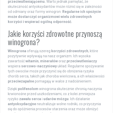
przeciwutleniającemu.
Warto jednak pamiętać, że
skuteczność antyoksydantów może różnić się w zależności
od odmiany oraz formy winogron.
Regularne ich spożycie
może dostarczyć organizmowi wielu zdrowotnych
korzyści i wspierać ogólną odporność.
Jakie korzyści zdrowotne przynoszą
winogrona?
Winogrona
oferują szereg
korzyści zdrowotnych
, które
pozytywnie wpływają na nasz organizm. Ich wysoka
zawartość
witamin
,
minerałów
oraz
przeciwutleniaczy
wspiera
sercowo-naczyniowy
układ. Regularne spożywanie
tych owoców może przyczynić się do obniżenia ryzyka
chorób serca, takich jak choroba wieńcowa, a ich właściwości
przeciwzapalne
pomagają w walce z nadciśnieniem.
Dzięki
polifenolom
winogrona skutecznie chronią naczynia
krwionośne przed uszkodzeniami, co z kolei zmniejsza
ryzyko
zawału serca
i
udarów mózgu
. Ich działanie
antyoksydacyjne
neutralizuje wolne rodniki, co przyczynia
się do opóźnienia procesów starzenia oraz może obniżyć