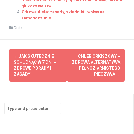
glukozy we krwi
Zdrowa dieta: zasady, składniki i wpływ na
samopoczucie
Dieta
Post
←
JAK SKUTECZNIE
CHLEB ORKISZOWY –
navigation
SCHUDNĄĆ W 7 DNI –
ZDROWA ALTERNATYWA
ZDROWE PORADY I
PEŁNOZIARNISTEGO
ZASADY
PIECZYWA
→
Search
for: