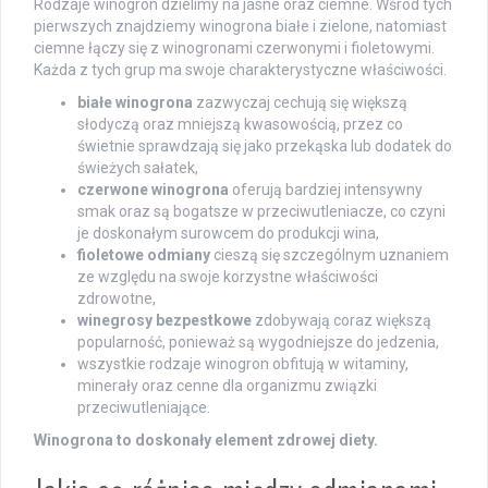
Rodzaje winogron dzielimy na jasne oraz ciemne. Wśród tych
pierwszych znajdziemy winogrona białe i zielone, natomiast
ciemne łączy się z winogronami czerwonymi i fioletowymi.
Każda z tych grup ma swoje charakterystyczne właściwości.
białe winogrona
zazwyczaj cechują się większą
słodyczą oraz mniejszą kwasowością, przez co
świetnie sprawdzają się jako przekąska lub dodatek do
świeżych sałatek,
czerwone winogrona
oferują bardziej intensywny
smak oraz są bogatsze w przeciwutleniacze, co czyni
je doskonałym surowcem do produkcji wina,
fioletowe odmiany
cieszą się szczególnym uznaniem
ze względu na swoje korzystne właściwości
zdrowotne,
winegrosy bezpestkowe
zdobywają coraz większą
popularność, ponieważ są wygodniejsze do jedzenia,
wszystkie rodzaje winogron obfitują w witaminy,
minerały oraz cenne dla organizmu związki
przeciwutleniające.
Winogrona to doskonały element zdrowej diety.