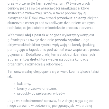
oraz w przemyśle farmaceutycznym. W świecie urody
ceniony jest za swoje
właściwości nawilżające
, które
skutecznie zmiękczają skórę, a także poprawiają jej
elastyczność. Dzięki zawartości
przeciwutleniaczy
, olej ten
skutecznie chroni przed szkodliwym działaniem wolnych
rodników, co jest istotne w kontekście procesu starzenia.
W farmacji
olej z pestek winogron
wykorzystywany jest
głównie przez swoje działanie
przeciwzapalne
. Jego
aktywne składniki korzystnie wpływają na kondycję skóry,
pomagając w łagodzeniu podrażnień oraz wspierając proces
gojenia ran. Dodatkowo, olej ten jest składnikiem licznych
suplementów diety
, które wspierają ogólną kondycję
organizmu i wzmacniają odporność.
Ten uniwersalny olej pojawia się w wielu kosmetykach, takich
jak:
balsamy,
kremy przeciwsłoneczne,
produkty do pielęgnacji włosów.
Jego wszechstronność sprawia, że z chęcią sięga się po
niego zarówno w codziennej pielęgnacji, jak i w bardziej