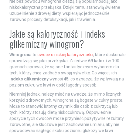
Nie bez powodu winogrona cieszą się popularnością jako
niskokaloryczna przekąska. Dzięki temu stanowią świetne
uzupełnienie zdrowej diety, wspierając jednocześnie
zarówno procesy detoksykacji, jak i trawienia.
Jakie są kaloryczność i indeks
glikemiczny winogron?
Winogrona
to
owoce o niskiej kaloryczności
, które doskonale
sprawdzają się jako przekąska. Zaledwie
69 kalorii
w 100
gramach sprawia, że są one fantastycznym wyborem dla
tych, którzy chcą zadbać o swoją sylwetkę. Co więcej, ich
indeks glikemiczny
wynosi
45
, co oznacza, że wpływają na
poziom cukru we krwi w dość łagodny sposób.
Niemniej jednak, należy mieć na uwadze, że mimo licznych
korzyści zdrowotnych, winogrona są bogate w cukry proste.
Może to stanowić istotny czynnik dla osób z cukrzycą lub
tych, którzy stosują dietę niskocukrową. Odpowiednie
spożycie tych owoców może przynieść pozytywne rezultaty
zdrowotne, ale kluczowe jest zachowanie umiaru, aby nie
spowodować nagłego skoku poziomu glukozy we krwi.