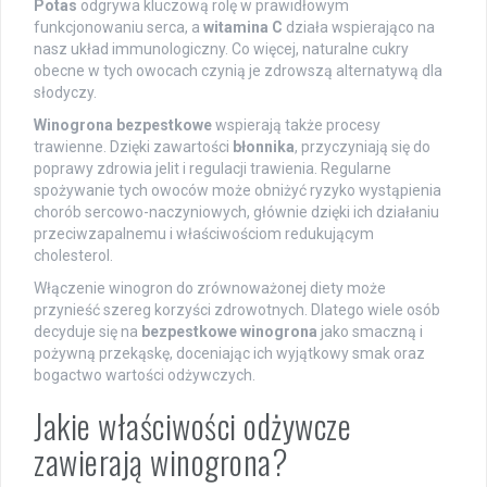
Potas
odgrywa kluczową rolę w prawidłowym
funkcjonowaniu serca, a
witamina C
działa wspierająco na
nasz układ immunologiczny. Co więcej, naturalne cukry
obecne w tych owocach czynią je zdrowszą alternatywą dla
słodyczy.
Winogrona bezpestkowe
wspierają także procesy
trawienne. Dzięki zawartości
błonnika
, przyczyniają się do
poprawy zdrowia jelit i regulacji trawienia. Regularne
spożywanie tych owoców może obniżyć ryzyko wystąpienia
chorób sercowo-naczyniowych, głównie dzięki ich działaniu
przeciwzapalnemu i właściwościom redukującym
cholesterol.
Włączenie winogron do zrównoważonej diety może
przynieść szereg korzyści zdrowotnych. Dlatego wiele osób
decyduje się na
bezpestkowe winogrona
jako smaczną i
pożywną przekąskę, doceniając ich wyjątkowy smak oraz
bogactwo wartości odżywczych.
Jakie właściwości odżywcze
zawierają winogrona?