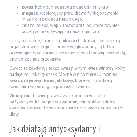
potas
, który pomaga regulować ciśnienie krwi,
magnez
, wspierający prawidłowe funkcjonowanie
mięśni oraz układu nerwowego,
żelazo, miedź, wapń, fosfor oraz jod, które również
pozytywnie wpływają na nasz organizm.
Cukry naturalne, takie jak
glukoza
i
fruktoza
, dostarczają
organizmowi energii. Te proste węglowodany są łatwo
przyswajalne, co sprawia, że winogrona stanowią doskonałą,
energetyzującą przekąskę.
Owoce te zawierają także
kwasy
, w tym
kwas winowy
, który
nadaje im unikalny smak. Można w nich znaleźć również
kwas cytrynowy
i
kwas jabłkowy
, które wprowadzają
świeżość i wspomagają procesy trawienne.
Winogrona
to więc prawdziwa skarbnica wartości
odżywczych. Ich bogactwo witamin, minerałów, cukrów i
kwasów sprawia, że są smacznym i zdrowym dodatkiem do
diety.
Jak działają antyoksydanty i