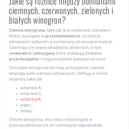
Jakie są różnice między odmianami
ciemnych, czerwonych, zielonych i
białych winogron?
Ciemne winogrona
, takie jak te w odcieniach czerwieni i
fioletu, są bogate w
przeciwutleniacze
, co czyni je
zdrowszym wyborem w porównaniu do winogron białych.
Zawierają one więcej składników aktywnych, w tym
resweratrol
i
antocyjany
, które wykazują działanie
przeciwzapalne
i mogą korzystnie wpływać na serce.
Choć białe winogrona nie mają antocyjanów, również
skrywają wiele wartości odżywczych. Obfitują w cenne
witaminy, takie jak:
witamina A,
witamina C,
witamina K
,
wapń,
żelazo.
Zielone winogrona, choć nieco mniej bogate w
przeciwutleniacze niż ich ciemniejsze odpowiedniki,