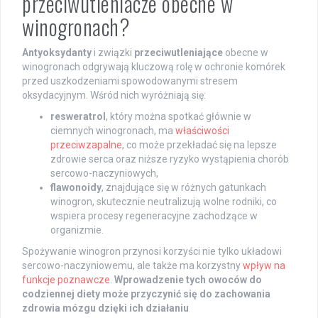
przeciwutleniacze obecne w
winogronach?
Antyoksydanty
i związki
przeciwutleniające
obecne w
winogronach odgrywają kluczową rolę w ochronie komórek
przed uszkodzeniami spowodowanymi stresem
oksydacyjnym. Wśród nich wyróżniają się:
resweratrol
, który można spotkać głównie w
ciemnych winogronach, ma
właściwości
przeciwzapalne
, co może przekładać się na lepsze
zdrowie serca oraz niższe ryzyko wystąpienia chorób
sercowo-naczyniowych,
flawonoidy
, znajdujące się w różnych gatunkach
winogron, skutecznie neutralizują wolne rodniki, co
wspiera procesy regeneracyjne zachodzące w
organizmie.
Spożywanie winogron przynosi korzyści nie tylko układowi
sercowo-naczyniowemu, ale także ma korzystny
wpływ na
funkcje poznawcze
.
Wprowadzenie tych owoców do
codziennej diety może przyczynić się do zachowania
zdrowia mózgu dzięki ich działaniu