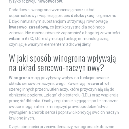
ryzyko rozwoju
nowotworów
.
Dodatkowo, winogrona wzmacniają nasz układ
odpornościowy i wspierają proces
detoksykacji
organizmu.
Dzięki naturalnym substancjom utrzymują równowagę
kwasowo-zasadową
, co jest korzystne dla ogólnego
zdrowia. Nie można również zapomnieć o bogatej zawartości
witamin A i C
, które stymulują funkcję immunologiczną,
czyniąc je ważnym elementem zdrowej diety.
W jaki sposób winogrona wpływają
na układ sercowo-naczyniowy?
Winogrona
mają pozytywny wpływ na funkcjonowanie
układu sercowo-naczyniowego. Zawierają
resweratrol
i
szereg innych przeciwutleniaczy, które przyczyniają się do
obniżenia poziomu „złego” cholesterolu (LDL) oraz wspierają
pracę śródbłonka. Osoby regularnie sięgające po te smaczne
owoce mogą zatem zmniejszyć prawdopodobieństwo
wystąpienia chorób serca i poprawić kondycję swoich naczyń
krwionośnych.
Dzięki obecności przeciwutleniaczy, winogrona skutecznie