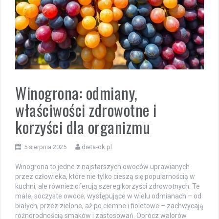
Winogrona: odmiany,
właściwości zdrowotne i
korzyści dla organizmu
5 sierpnia 2025
dieta-ok.pl
Winogrona to jedne z najstarszych owoców uprawianych
przez człowieka, które nie tylko cieszą się popularnością w
kuchni, ale również oferują szereg korzyści zdrowotnych. Te
małe, soczyste owoce, występujące w wielu odmianach – od
białych, przez zielone, aż po ciemne i fioletowe – zachwycają
różnorodnością smaków i zastosowań. Oprócz walorów