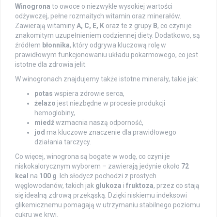
Winogrona
to owoce o niezwykle wysokiej wartości
odżywczej, pełne rozmaitych witamin oraz minerałów.
Zawierają witaminy
A, C, E, K
oraz te z grupy
B
, co czyni je
znakomitym uzupełnieniem codziennej diety. Dodatkowo, są
źródłem
błonnika
, który odgrywa kluczową rolę w
prawidłowym funkcjonowaniu układu pokarmowego, co jest
istotne dla zdrowia jelit.
W winogronach znajdujemy także istotne minerały, takie jak:
potas
wspiera zdrowie serca,
żelazo
jest niezbędne w procesie produkcji
hemoglobiny,
miedź
wzmacnia naszą odporność,
jod
ma kluczowe znaczenie dla prawidłowego
działania tarczycy.
Co więcej, winogrona są bogate w wodę, co czyni je
niskokalorycznym wyborem – zawierają jedynie około
72
kcal
na
100 g
. Ich słodycz pochodzi z prostych
węglowodanów, takich jak
glukoza
i
fruktoza
, przez co stają
się idealną zdrową przekąską. Dzięki niskiemu indeksowi
glikemicznemu pomagają w utrzymaniu stabilnego poziomu
cukru we krwi.