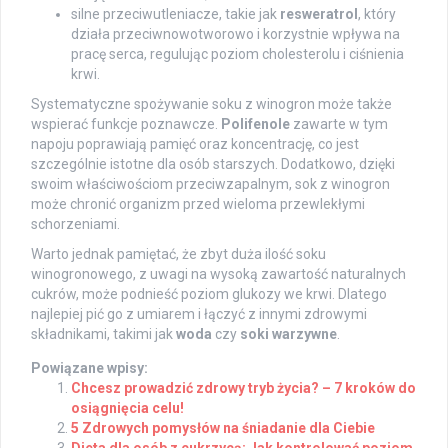
silne przeciwutleniacze, takie jak
resweratrol
, który
działa przeciwnowotworowo i korzystnie wpływa na
pracę serca, regulując poziom cholesterolu i ciśnienia
krwi.
Systematyczne spożywanie soku z winogron może także
wspierać funkcje poznawcze.
Polifenole
zawarte w tym
napoju poprawiają pamięć oraz koncentrację, co jest
szczególnie istotne dla osób starszych. Dodatkowo, dzięki
swoim właściwościom przeciwzapalnym, sok z winogron
może chronić organizm przed wieloma przewlekłymi
schorzeniami.
Warto jednak pamiętać, że zbyt duża ilość soku
winogronowego, z uwagi na wysoką zawartość naturalnych
cukrów, może podnieść poziom glukozy we krwi. Dlatego
najlepiej pić go z umiarem i łączyć z innymi zdrowymi
składnikami, takimi jak
woda
czy
soki warzywne
.
Powiązane wpisy:
Chcesz prowadzić zdrowy tryb życia? – 7 kroków do
osiągnięcia celu!
5 Zdrowych pomysłów na śniadanie dla Ciebie
Dieta dla osób z cukrzycą: Jak kontrolować poziom