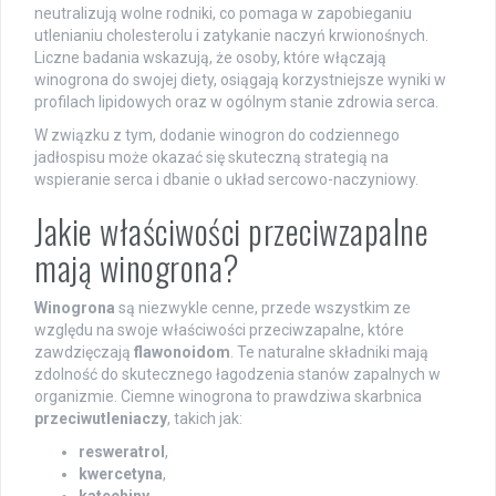
neutralizują wolne rodniki, co pomaga w zapobieganiu
utlenianiu cholesterolu i zatykanie naczyń krwionośnych.
Liczne badania wskazują, że osoby, które włączają
winogrona do swojej diety, osiągają korzystniejsze wyniki w
profilach lipidowych oraz w ogólnym stanie zdrowia serca.
W związku z tym, dodanie winogron do codziennego
jadłospisu może okazać się skuteczną strategią na
wspieranie serca i dbanie o układ sercowo-naczyniowy.
Jakie właściwości przeciwzapalne
mają winogrona?
Winogrona
są niezwykle cenne, przede wszystkim ze
względu na swoje właściwości przeciwzapalne, które
zawdzięczają
flawonoidom
. Te naturalne składniki mają
zdolność do skutecznego łagodzenia stanów zapalnych w
organizmie. Ciemne winogrona to prawdziwa skarbnica
przeciwutleniaczy
, takich jak:
resweratrol
,
kwercetyna
,
katechiny
.