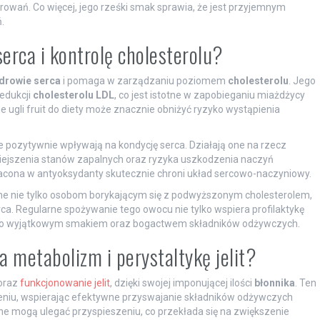
wań. Co więcej, jego rześki smak sprawia, że jest przyjemnym
.
erca i kontrolę cholesterolu?
drowie serca
i pomaga w zarządzaniu poziomem
cholesterolu
. Jego
edukcji
cholesterolu LDL
, co jest istotne w zapobieganiu miażdżycy
 ugli fruit do diety może znacznie obniżyć ryzyko wystąpienia
re pozytywnie wpływają na kondycję serca. Działają one na rzecz
mniejszenia stanów zapalnych oraz ryzyka uszkodzenia naczyń
acona w antyoksydanty skutecznie chroni układ sercowo-naczyniowy.
cane nie tylko osobom borykającym się z podwyższonym cholesterolem,
ca. Regularne spożywanie tego owocu nie tylko wspiera profilaktykę
 jego wyjątkowym smakiem oraz bogactwem składników odżywczych.
a metabolizm i perystaltykę jelit?
 oraz
funkcjonowanie jelit
, dzięki swojej imponującej ilości
błonnika
. Ten
eniu, wspierając efektywne przyswajanie składników odżywczych
ne mogą ulegać przyspieszeniu, co przekłada się na zwiększenie