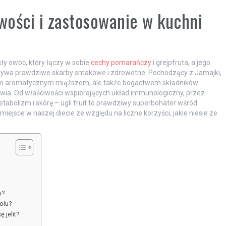
iwości i zastosowanie w kuchni
kły owoc, który łączy w sobie
cechy pomarańczy
i grejpfruta, a jego
skrywa prawdziwe skarby smakowe i zdrowotne. Pochodzący z Jamajki,
im aromatycznym miąższem, ale także bogactwem składników
wia. Od właściwości wspierających układ immunologiczny, przez
tabolizm i skórę – ugli fruit to prawdziwy superbohater wśród
iejsce w naszej diecie ze względu na liczne korzyści, jakie niesie ze
y?
olu?
 jelit?