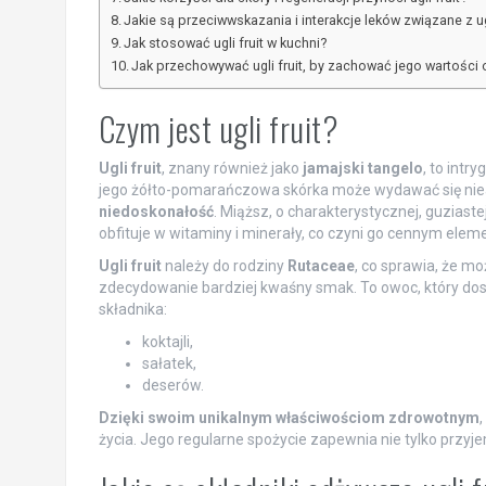
Jakie są przeciwwskazania i interakcje leków związane z ugl
Jak stosować ugli fruit w kuchni?
Jak przechowywać ugli fruit, by zachować jego wartości
Czym jest ugli fruit?
Ugli fruit
, znany również jako
jamajski tangelo
, to intr
jego żółto-pomarańczowa skórka może wydawać się niea
niedoskonałość
. Miąższ, o charakterystycznej, guziast
obfituje w witaminy i minerały, co czyni go cennym elem
Ugli fruit
należy do rodziny
Rutaceae
, co sprawia, że m
zdecydowanie bardziej kwaśny smak. To owoc, który dosk
składnika:
koktajli,
sałatek,
deserów.
Dzięki swoim unikalnym właściwościom zdrowotnym
,
życia. Jego regularne spożycie zapewnia nie tylko przyj