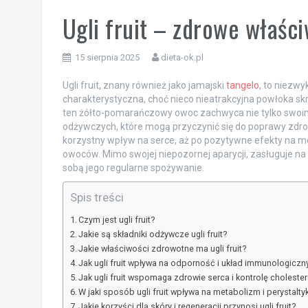
Ugli fruit – zdrowe właśc
15 sierpnia 2025
dieta-ok.pl
Ugli fruit, znany również jako jamajski
tangelo
, to niezwy
charakterystyczna, choć nieco nieatrakcyjna powłoka 
ten żółto-pomarańczowy owoc zachwyca nie tylko swo
odżywczych, które mogą przyczynić się do poprawy zdro
korzystny wpływ na serce, aż po pozytywne efekty na me
owoców. Mimo swojej niepozornej aparycji, zasługuje na m
sobą jego regularne spożywanie.
Spis treści
Czym jest ugli fruit?
Jakie są składniki odżywcze ugli fruit?
Jakie właściwości zdrowotne ma ugli fruit?
Jak ugli fruit wpływa na odporność i układ immunologiczn
Jak ugli fruit wspomaga zdrowie serca i kontrolę cholester
W jaki sposób ugli fruit wpływa na metabolizm i perystaltykę
Jakie korzyści dla skóry i regeneracji przynosi ugli fruit?