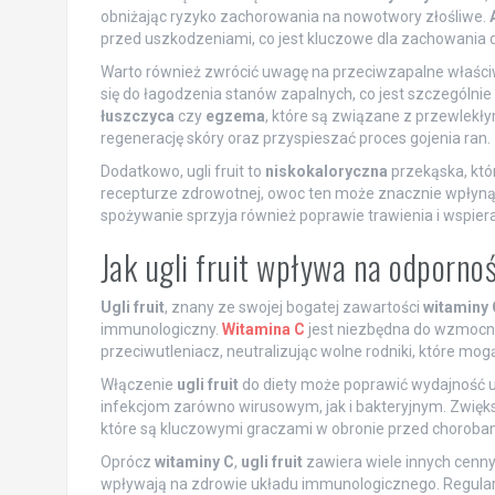
obniżając ryzyko zachorowania na nowotwory złośliwe.
przed uszkodzeniami, co jest kluczowe dla zachowania d
Warto również zwrócić uwagę na przeciwzapalne właści
się do łagodzenia stanów zapalnych, co jest szczególnie 
łuszczyca
czy
egzema
, które są związane z przewle
regenerację skóry oraz przyspieszać proces gojenia ran.
Dodatkowo, ugli fruit to
niskokaloryczna
przekąska, któ
recepturze zdrowotnej, owoc ten może znacznie wpłyną
spożywanie sprzyja również poprawie trawienia i wspier
Jak ugli fruit wpływa na odporno
Ugli fruit
, znany ze swojej bogatej zawartości
witaminy 
immunologiczny.
Witamina C
jest niezbędna do wzmocnie
przeciwutleniacz, neutralizując wolne rodniki, które m
Włączenie
ugli fruit
do diety może poprawić wydajność 
infekcjom zarówno wirusowym, jak i bakteryjnym. Zwięks
które są kluczowymi graczami w obronie przed choroba
Oprócz
witaminy C
,
ugli fruit
zawiera wiele innych cenny
wpływają na zdrowie układu immunologicznego. Regula