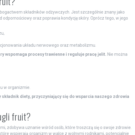
ruit?
kuje bogactwem składników odżywczych. Jest szczególnie znany jako
d odpornościowy oraz poprawia kondycję skóry. Oprócz tego, w jego
zu,
nkcjonowania układu nerwowego oraz metabolizmu.
óry wspomaga procesy trawienne i reguluje pracę jelit.
Nie można
nu w organizmie.
ny składnik diety, przyczyniający się do wsparcia naszego zdrowia
gli fruit?
mi, zdobywa uznanie wśród osób, które troszczą się o swoje zdrowie.
 które wspierają organizm w walce z wolnymi rodnikami, potencjalnie