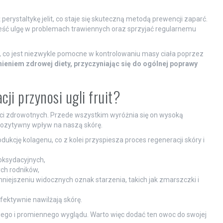
perystaltykę jelit, co staje się skuteczną metodą prewencji zaparć.
eść ulgę w problemach trawiennych oraz sprzyjać regularnemu
, co jest niezwykle pomocne w kontrolowaniu masy ciała poprzez
eniem zdrowej diety, przyczyniając się do ogólnej poprawy
cji przynosi ugli fruit?
ści zdrowotnych. Przede wszystkim wyróżnia się on wysoką
 pozytywny wpływ na naszą skórę.
ukcję kolagenu, co z kolei przyspiesza proces regeneracji skóry i
oksydacyjnych,
ch rodników,
iejszeniu widocznych oznak starzenia, takich jak zmarszczki i
fektywnie nawilżają skórę.
wego i promiennego wyglądu. Warto więc dodać ten owoc do swojej