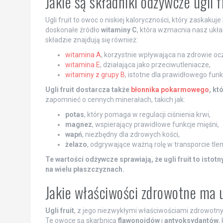
Jakie są składniki odżywcze ugli f
Ugli fruit to owoc o niskiej kaloryczności, który zaska
doskonałe źródło
witaminy C
, która wzmacnia nasz ukła
składzie znajdują się również:
witamina A
, korzystnie wpływająca na zdrowie oc
witamina E
, działająca jako przeciwutleniacze,
witaminy z grupy B
, istotne dla prawidłowego fu
Ugli fruit dostarcza także
błonnika pokarmowego
, kt
zapomnieć o cennych minerałach, takich jak:
potas
, który pomaga w regulacji ciśnienia krwi,
magnez
, wspierający prawidłowe funkcje mięśni,
wapń
, niezbędny dla zdrowych kości,
żelazo
, odgrywające ważną rolę w transporcie tle
Te wartości odżywcze sprawiają, że ugli fruit to istot
na wielu płaszczyznach.
Jakie właściwości zdrowotne ma u
Ugli fruit
, z jego niezwykłymi właściwościami zdrowotny
Te owoce są skarbnicą
flawonoidów
i
antyoksydantów
,