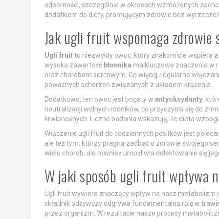
odporności, szczególnie w okresach wzmożonych zachoro
dodatkiem do diety, promującym zdrowie bez wyrzeczeń
Jak ugli fruit wspomaga zdrowie s
Ugli fruit
to niezwykły owoc, który znakomicie wspiera
z
wysoka zawartość
błonnika
ma kluczowe znaczenie w r
oraz chorobom sercowym. Co więcej, regularne włączanie
poważnych schorzeń związanych z układem krążenia.
Dodatkowo, ten owoc jest bogaty w
antyoksydanty
, któ
neutralizacji wolnych rodników, co przyczynia się do z
krwionośnych. Liczne badania wskazują, że dieta wzbog
Włączenie ugli fruit do codziennych posiłków jest pole
ale też tym, którzy pragną zadbać o zdrowie swojego ser
wielu chorób, ale również umożliwia delektowanie się
W jaki sposób ugli fruit wpływa n
Ugli fruit wywiera znaczący wpływ na nasz metabolizm
składnik odżywczy odgrywa fundamentalną rolę w trawi
przez organizm. W rezultacie nasze procesy metabolicz