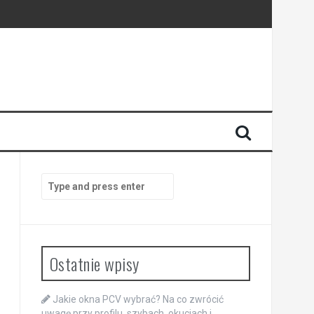
Search
for:
Ostatnie wpisy
Jakie okna PCV wybrać? Na co zwrócić
uwagę przy profilu, szybach, okuciach i