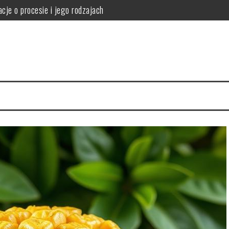
cje o procesie i jego rodzajach
orzyści i skuteczność odchudzania
i i ryzyka zdrowotne
ne korzyści smoczego owocu
 Twojej kuchni pełne zalet
agę przy profilu, szybach, okuciach i współczynniku Uw