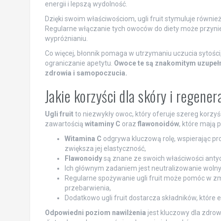
energii i lepszą wydolność.
Dzięki swoim właściwościom, ugli fruit stymuluje również 
Regularne włączanie tych owoców do diety może przyni
wypróżnianiu.
Co więcej, błonnik pomaga w utrzymaniu uczucia sytości
ograniczanie apetytu.
Owoce te są znakomitym uzupełni
zdrowia i samopoczucia.
Jakie korzyści dla skóry i regenera
Ugli fruit
to niezwykły owoc, który oferuje szereg korzy
zawartością
witaminy C
oraz
flawonoidów
, które mają
Witamina C
odgrywa kluczową rolę, wspierając prod
zwiększa jej elastyczność,
Flawonoidy
są znane ze swoich właściwości anty
Ich głównym zadaniem jest neutralizowanie wolny
Regularne spożywanie ugli fruit może pomóc w zmn
przebarwienia,
Dodatkowo ugli fruit dostarcza składników, które e
Odpowiedni poziom nawilżenia
jest kluczowy dla zdro