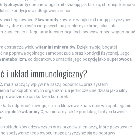
Antyoksydanty
obecne w ugli fruit działają jak tarcza, chroniąc komórki
obrej kondycji oraz długowieczności.
wości tego owocu.
Flawonoidy
zawarte w ugli fruit mogą przyczynić
korzystne dla osób cierpiących na problemy skórne, takie jak
kłym zapaleniem. Regularna konsumpcja tych owoców może wspomagać
ra dostarcza wielu
witamin
i
minerałów
. Dzięki swojej bogatej
ć na poprawę ogólnego samopoczucia oraz kondycji fizycznej. Jego
a
metabolizm
, co dodatkowo umacnia jego pozycję jako
superowoca
.
ść i układ immunologiczny?
C
, ma znaczący wpływ na naszą odporność oraz system
nia funkcji obronnych organizmu, a jednocześnie działa jako silny
ogą prowadzić do uszkodzeń komórek.
układu odpornościowego, co ma kluczowe znaczenie w zapobieganiu
zając ilość
witaminy C
, wspieramy także produkcję białych krwinek,
mi.
ch składników odżywczych oraz przeciwutleniaczy, które pozytywnie
rne spożywanie tego owocu może przyczynić się do poprawy