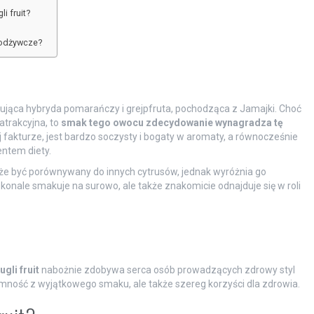
i fruit?
 odżywcze?
ygująca hybryda pomarańczy i grejpfruta, pochodząca z Jamajki. Choć
trakcyjna, to
smak tego owocu zdecydowanie wynagradza tę
ej fakturze, jest bardzo soczysty i bogaty w aromaty, a równocześnie
entem diety.
oże być porównywany do innych cytrusów, jednak wyróżnia go
onale smakuje na surowo, ale także znakomicie odnajduje się w roli
ugli fruit
nabożnie zdobywa serca osób prowadzących zdrowy styl
emność z wyjątkowego smaku, ale także szereg korzyści dla zdrowia.