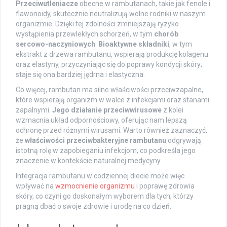
Przeciwutleniacze
obecne w rambutanach, takie jak fenole i
flawonoidy, skutecznie neutralizują wolne rodniki w naszym
organizmie. Dzięki tej zdolności zmniejszają ryzyko
wystąpienia przewlekłych schorzeń, w tym
chorób
sercowo-naczyniowych
.
Bioaktywne składniki
, w tym
ekstrakt z drzewa rambutanu, wspierają produkcję kolagenu
oraz elastyny, przyczyniając się do poprawy kondycji skóry;
staje się ona bardziej jędrna i elastyczna.
Co więcej, rambutan ma silne właściwości przeciwzapalne,
które wspierają organizm w walce z infekcjami oraz stanami
zapalnymi.
Jego działanie przeciwwirusowe
z kolei
wzmacnia układ odpornościowy, oferując nam lepszą
ochronę przed różnymi wirusami. Warto również zaznaczyć,
że
właściwości przeciwbakteryjne rambutanu
odgrywają
istotną rolę w zapobieganiu infekcjom, co podkreśla jego
znaczenie w kontekście naturalnej medycyny.
Integracja rambutanu w codziennej diecie może więc
wpływać na
wzmocnienie organizmu
i poprawę zdrowia
skóry, co czyni go doskonałym wyborem dla tych, którzy
pragną dbać o swoje zdrowie i urodę na co dzień.