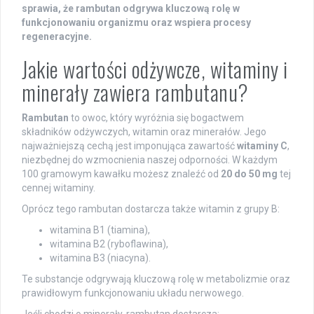
sprawia, że rambutan odgrywa kluczową rolę w
funkcjonowaniu organizmu oraz wspiera procesy
regeneracyjne.
Jakie wartości odżywcze, witaminy i
minerały zawiera rambutanu?
Rambutan
to owoc, który wyróżnia się bogactwem
składników odżywczych, witamin oraz minerałów. Jego
najważniejszą cechą jest imponująca zawartość
witaminy C
,
niezbędnej do wzmocnienia naszej odporności. W każdym
100 gramowym kawałku możesz znaleźć od
20 do 50 mg
tej
cennej witaminy.
Oprócz tego rambutan dostarcza także witamin z grupy B:
witamina B1 (tiamina),
witamina B2 (ryboflawina),
witamina B3 (niacyna).
Te substancje odgrywają kluczową rolę w metabolizmie oraz
prawidłowym funkcjonowaniu układu nerwowego.
Jeśli chodzi o minerały, rambutan dostarcza: