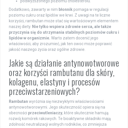
podwyższonego poziomu cholesterolu.
Dodatkowo, zawarty w nim
błonnik
pomaga w regulacji
poziomu cukru oraz lipidów we krwi. Z uwagi na te liczne
korzyści, rambutan może stać się wartościowym elementem
naszej diety.
Nie tylko wspiera zdrowie serca, ale także
przyczynia się do utrzymania stabilnych poziomów cukru i
lipidów w organizmie.
Warto zatem docenić jego
właściwości, aby zrozumieć, jak ten owoc może poprawić
jakość naszego życia oraz ogólne zdrowie.
Jakie są działanie antynowotworowe
oraz korzyści rambutanu dla skóry,
kolagenu, elastyny i procesów
przeciwstarzeniowych?
Rambutan
wyróżnia się niezwykłymi właściwościami
antynowotworowymi. Jego skuteczność opiera się na
obecności
przeciwutleniaczy
, które skutecznie hamują
rozwój komórek rakowych. Te bioaktywne składniki mają
zdolność neutralizacji wolnych rodników, co zmniejsza