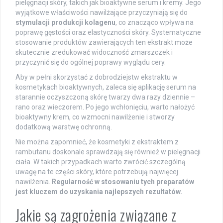
pielęgnacji skóry, takich jak bioaktywne serum i kremy. Jego
wyjątkowe właściwości nawilżające przyczyniają się do
stymulacji produkcji kolagenu
, co znacząco wpływa na
poprawę gęstości oraz elastyczności skóry. Systematyczne
stosowanie produktów zawierających ten ekstrakt może
skutecznie zredukować widoczność zmarszczek i
przyczynić się do ogólnej poprawy wyglądu cery.
Aby w pełni skorzystać z dobrodziejstw ekstraktu w
kosmetykach bioaktywnych, zaleca się aplikację serum na
starannie oczyszczoną skórę twarzy dwa razy dziennie –
rano oraz wieczorem. Po jego wchłonięciu, warto nałożyć
bioaktywny krem, co wzmocni nawilżenie i stworzy
dodatkową warstwę ochronną.
Nie można zapomnieć, że kosmetyki z ekstraktem z
rambutanu doskonale sprawdzają się również w pielęgnacji
ciała. W takich przypadkach warto zwrócić szczególną
uwagę na te części skóry, które potrzebują najwięcej
nawilżenia.
Regularność w stosowaniu tych preparatów
jest kluczem do uzyskania najlepszych rezultatów.
Jakie są zagrożenia związane z