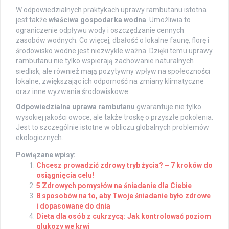
W odpowiedzialnych praktykach uprawy rambutanu istotna
jest także
właściwa gospodarka wodna
. Umożliwia to
ograniczenie odpływu wody i oszczędzanie cennych
zasobów wodnych. Co więcej, dbałość o lokalne faunę, florę i
środowisko wodne jest niezwykle ważna. Dzięki temu uprawy
rambutanu nie tylko wspierają zachowanie naturalnych
siedlisk, ale również mają pozytywny wpływ na społeczności
lokalne, zwiększając ich odporność na zmiany klimatyczne
oraz inne wyzwania środowiskowe.
Odpowiedzialna uprawa rambutanu
gwarantuje nie tylko
wysokiej jakości owoce, ale także troskę o przyszłe pokolenia.
Jest to szczególnie istotne w obliczu globalnych problemów
ekologicznych.
Powiązane wpisy:
Chcesz prowadzić zdrowy tryb życia? – 7 kroków do
osiągnięcia celu!
5 Zdrowych pomysłów na śniadanie dla Ciebie
8 sposobów na to, aby Twoje śniadanie było zdrowe
i dopasowane do dnia
Dieta dla osób z cukrzycą: Jak kontrolować poziom
glukozy we krwi