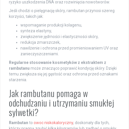
ryzyko uszkodzenia DNA oraz rozwinięcia nowotworów.
Jeśli chodzi o pielęgnację skóry, rambutan przynosi szereg
korzyści, takich jak:
wspomaganie produkcji kolagenu,
synteza elastyny,
zwiększenie jędrności i elastyczności skóry,
redukcja zmarszczek,
nawilżenie i ochrona przed promieniowaniem UV oraz
zanieczyszczeniami.
Regularne stosowanie kosmetyków z ekstraktem z
rambutanu
może znacząco poprawić kondycję skóry. Dzięki
temu zwiększa się jej gęstość oraz ochrona przed oznakami
starzenia.
Jak rambutanu pomaga w
odchudzaniu i utrzymaniu smukłej
sylwetki?
Rambutan
to
owoc niskokaloryczny
, doskonały dla tych,
którzy pragną zgubić kilka kilogramów lub zadbać o smukły