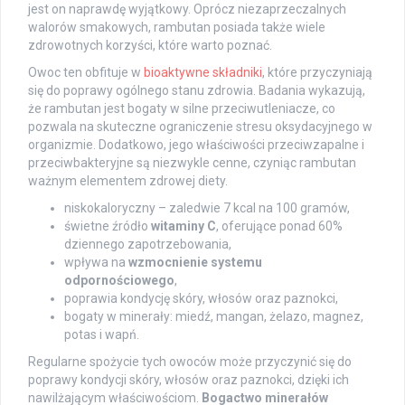
jest on naprawdę wyjątkowy. Oprócz niezaprzeczalnych
walorów smakowych, rambutan posiada także wiele
zdrowotnych korzyści, które warto poznać.
Owoc ten obfituje w
bioaktywne składniki
, które przyczyniają
się do poprawy ogólnego stanu zdrowia. Badania wykazują,
że rambutan jest bogaty w silne przeciwutleniacze, co
pozwala na skuteczne ograniczenie stresu oksydacyjnego w
organizmie. Dodatkowo, jego właściwości przeciwzapalne i
przeciwbakteryjne są niezwykle cenne, czyniąc rambutan
ważnym elementem zdrowej diety.
niskokaloryczny – zaledwie 7 kcal na 100 gramów,
świetne źródło
witaminy C
, oferujące ponad 60%
dziennego zapotrzebowania,
wpływa na
wzmocnienie systemu
odpornościowego
,
poprawia kondycję skóry, włosów oraz paznokci,
bogaty w minerały: miedź, mangan, żelazo, magnez,
potas i wapń.
Regularne spożycie tych owoców może przyczynić się do
poprawy kondycji skóry, włosów oraz paznokci, dzięki ich
nawilżającym właściwościom.
Bogactwo minerałów