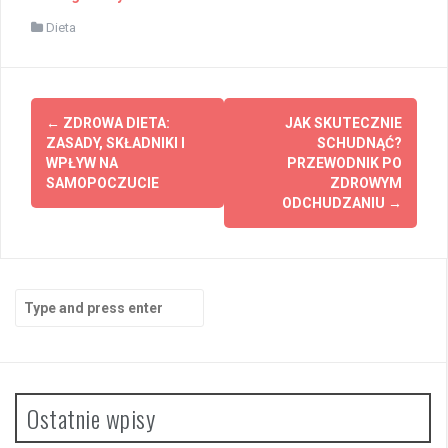
Dieta
Post
←
ZDROWA DIETA:
JAK SKUTECZNIE
navigation
ZASADY, SKŁADNIKI I
SCHUDNĄĆ?
WPŁYW NA
PRZEWODNIK PO
SAMOPOCZUCIE
ZDROWYM
ODCHUDZANIU
→
Search
for:
Ostatnie wpisy