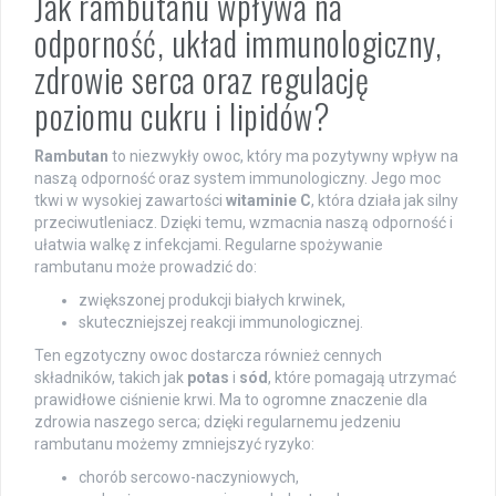
Jak rambutanu wpływa na
odporność, układ immunologiczny,
zdrowie serca oraz regulację
poziomu cukru i lipidów?
Rambutan
to niezwykły owoc, który ma pozytywny wpływ na
naszą odporność oraz system immunologiczny. Jego moc
tkwi w wysokiej zawartości
witaminie C
, która działa jak silny
przeciwutleniacz. Dzięki temu, wzmacnia naszą odporność i
ułatwia walkę z infekcjami. Regularne spożywanie
rambutanu może prowadzić do:
zwiększonej produkcji białych krwinek,
skuteczniejszej reakcji immunologicznej.
Ten egzotyczny owoc dostarcza również cennych
składników, takich jak
potas
i
sód
, które pomagają utrzymać
prawidłowe ciśnienie krwi. Ma to ogromne znaczenie dla
zdrowia naszego serca; dzięki regularnemu jedzeniu
rambutanu możemy zmniejszyć ryzyko:
chorób sercowo-naczyniowych,