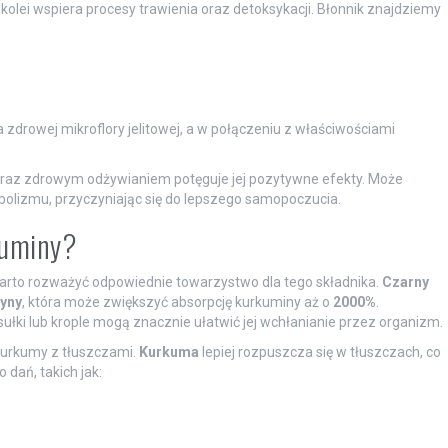
z kolei wspiera procesy trawienia oraz detoksykacji. Błonnik znajdziemy
 zdrowej mikroflory jelitowej, a w połączeniu z właściwościami
raz zdrowym odżywianiem potęguje jej pozytywne efekty. Może
olizmu, przyczyniając się do lepszego samopoczucia.
kuminy?
warto rozważyć odpowiednie towarzystwo dla tego składnika.
Czarny
ryny
, która może zwiększyć absorpcję kurkuminy aż o
2000%
.
ułki lub krople mogą znacznie ułatwić jej wchłanianie przez organizm.
kurkumy z tłuszczami.
Kurkuma
lepiej rozpuszcza się w tłuszczach, co
dań, takich jak: