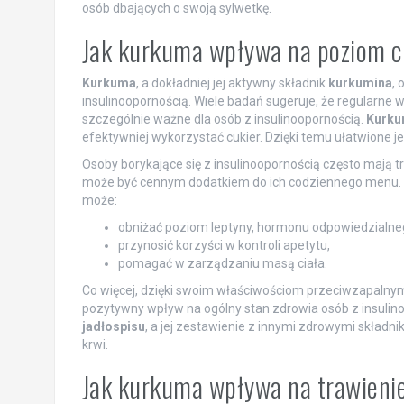
osób dbających o swoją sylwetkę.
Jak kurkuma wpływa na poziom cu
Kurkuma
, a dokładniej jej aktywny składnik
kurkumina
, 
insulinoopornością. Wiele badań sugeruje, że regularne w
szczególnie ważne dla osób z insulinoopornością.
Kurkum
efektywniej wykorzystać cukier. Dzięki temu ułatwione 
Osoby borykające się z insulinoopornością często mają 
może być cennym dodatkiem do ich codziennego menu. D
może:
obniżać poziom leptyny, hormonu odpowiedzialnego
przynosić korzyści w kontroli apetytu,
pomagać w zarządzaniu masą ciała.
Co więcej, dzięki swoim właściwościom przeciwzapalny
pozytywny wpływ na ogólny stan zdrowia osób z insulin
jadłospisu
, a jej zestawienie z innymi zdrowymi składn
krwi.
Jak kurkuma wpływa na trawieni