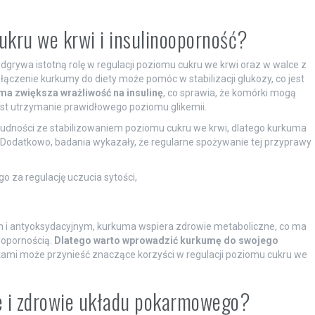
kru we krwi i insulinooporność?
odgrywa istotną rolę w regulacji poziomu cukru we krwi oraz w walce z
łączenie kurkumy do diety może pomóc w stabilizacji glukozy, co jest
a zwiększa wrażliwość na insulinę
, co sprawia, że komórki mogą
jest utrzymanie prawidłowego poziomu glikemii.
trudności ze stabilizowaniem poziomu cukru we krwi, dlatego kurkuma
odatkowo, badania wykazały, że regularne spożywanie tej przyprawy
 za regulację uczucia sytości,
m i antyoksydacyjnym, kurkuma wspiera zdrowie metaboliczne, co ma
oopornością.
Dlatego warto wprowadzić kurkumę do swojego
ikami może przynieść znaczące korzyści w regulacji poziomu cukru we
e i zdrowie układu pokarmowego?