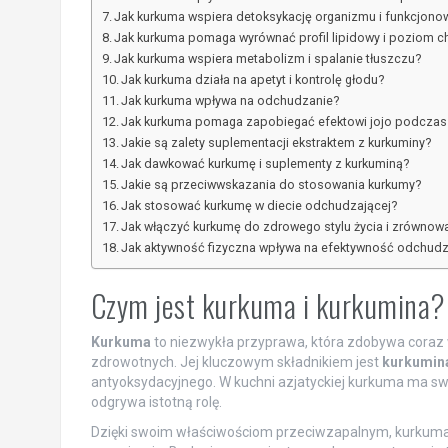
Jak kurkuma wspiera detoksykację organizmu i funkcjono
Jak kurkuma pomaga wyrównać profil lipidowy i poziom c
Jak kurkuma wspiera metabolizm i spalanie tłuszczu?
Jak kurkuma działa na apetyt i kontrolę głodu?
Jak kurkuma wpływa na odchudzanie?
Jak kurkuma pomaga zapobiegać efektowi jojo podcza
Jakie są zalety suplementacji ekstraktem z kurkuminy?
Jak dawkować kurkumę i suplementy z kurkuminą?
Jakie są przeciwwskazania do stosowania kurkumy?
Jak stosować kurkumę w diecie odchudzającej?
Jak włączyć kurkumę do zdrowego stylu życia i zrównowa
Jak aktywność fizyczna wpływa na efektywność odchudz
Czym jest kurkuma i kurkumina?
Kurkuma
to niezwykła przyprawa, która zdobywa coraz 
zdrowotnych. Jej kluczowym składnikiem jest
kurkumin
antyoksydacyjnego. W kuchni azjatyckiej kurkuma ma swoj
odgrywa istotną rolę.
Dzięki swoim właściwościom przeciwzapalnym, kurkuma