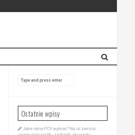
Search
for:
Ostatnie wpisy
Jakie okna PCV wybrać? Na co zwrócić
uwagę przy profilu, szybach, okuciach i