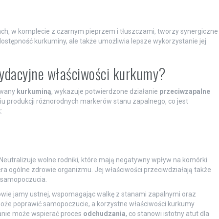
h, w komplecie z czarnym pieprzem i tłuszczami, tworzy synergiczne
odostępność kurkuminy, ale także umożliwia lepsze wykorzystanie jej
ksydacyjne właściwości kurkumy?
 zwany
kurkuminą
, wykazuje potwierdzone działanie
przeciwzapalne
niu produkcji różnorodnych markerów stanu zapalnego, co jest
:
 Neutralizuje wolne rodniki, które mają negatywny wpływ na komórki
era ogólne zdrowie organizmu. Jej właściwości przeciwdziałają także
o samopoczucia.
ie jamy ustnej, wspomagając walkę z stanami zapalnymi oraz
e może poprawić samopoczucie, a korzystne właściwości kurkumy
ałanie może wspierać proces
odchudzania
, co stanowi istotny atut dla