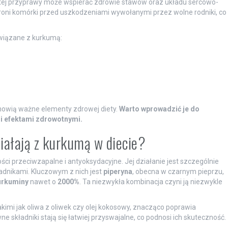
 tej przyprawy może wspierać zdrowie stawów oraz układu sercowo-
oni komórki przed uszkodzeniami wywołanymi przez wolne rodniki, co
wiązane z kurkumą:
anowią ważne elementy zdrowej diety.
Warto wprowadzić je do
mi efektami zdrowotnymi.
ziałają z kurkumą w diecie?
i przeciwzapalne i antyoksydacyjne. Jej działanie jest szczególnie
adnikami. Kluczowym z nich jest
piperyna
, obecna w czarnym pieprzu,
urkuminy
nawet o
2000%
. Ta niezwykła kombinacja czyni ją niezwykle
imi jak oliwa z oliwek czy olej kokosowy, znacząco poprawia
 składniki stają się łatwiej przyswajalne, co podnosi ich skuteczność.