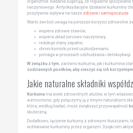
organizmie. Badania sugerują, że regularne spożywanie
naczyniowego. Antyoksydacyjne działanie kurkuminy chr
pozytywnie wpływa na nasze
zdrowie i samopoczucie
.
Warto zwrócić uwagę na poniższe korzyści zdrowotne z
wspiera zdrowie stawów,
wspiera układ sercowo-naczyniowy,
redukuje stany zapalne,
chroni komórki przed uszkodzeniami,
pomaga w procesach odchudzania i detoksykacji.
W związku z tym
, zarówno kurkuma, jak i kurkumina st
codziennych posiłków, aby cieszyć się ich korzystny
Jakie naturalne składniki współd
Kurkuma
ma wiele zdrowotnych atutów, w tym właściwośc
wzmocnione, gdy połączymy ją z innymi naturalnymi skł
która, według badań, może zwiększyć przyswajalność
k
skuteczną.
Dodatkowo, łączenie kurkumy z zdrowymi tłuszczami, tak
wchłanianie kurkuminy przez organizm. Dzięki nim aktywne