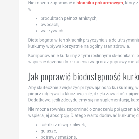
Nie można zapominać o
błonniku pokarmowym
, który 
w:
produktach pełnoziarnistych,
owocach,
warzywach.
Dieta bogata w ten składnik przyczynia się do utrzymania
kurkumy wpływa korzystnie na ogólny stan zdrowia.
Komponowanie kurkumy z tymi roślinnymi składnikami o
wspierać dążenia do zrzucenia wagi oraz poprawy metab
Jak poprawić biodostępność kur
Aby skutecznie zwiększyć przyswajalność
kurkuminy
, 
pieprz
odgrywa tu kluczową rolę, dzięki zawartości
pipe
Dodatkowo, jeśli zdecydujemy się na suplementację, kaps
Nie można również zapominać o znaczeniu połączenia 
wspiera jej absorpcję. Dlatego warto dodawać kurkumę do 
sałatki z oliwą z oliwek,
gulasze,
potrawy smażone,