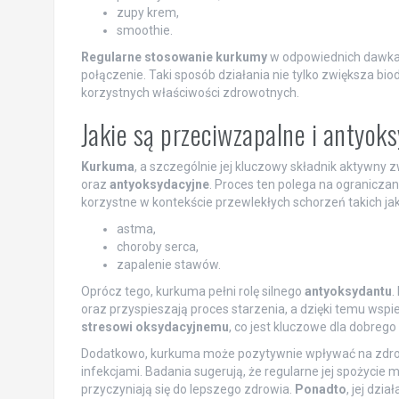
zupy krem,
smoothie.
Regularne stosowanie kurkumy
w odpowiednich dawkac
połączenie. Taki sposób działania nie tylko zwiększa bi
korzystnych właściwości zdrowotnych.
Jakie są przeciwzapalne i antyo
Kurkuma
, a szczególnie jej kluczowy składnik aktywny
oraz
antyoksydacyjne
. Proces ten polega na ogranicza
korzystne w kontekście przewlekłych schorzeń takich jak
astma,
choroby serca,
zapalenie stawów.
Oprócz tego, kurkuma pełni rolę silnego
antyoksydantu
.
oraz przyspieszają proces starzenia, a dzięki temu wspi
stresowi oksydacyjnemu
, co jest kluczowe dla dobreg
Dodatkowo, kurkuma może pozytywnie wpływać na zdrow
infekcjami. Badania sugerują, że regularne jej spożyci
przyczyniają się do lepszego zdrowia.
Ponadto
, jej dzi