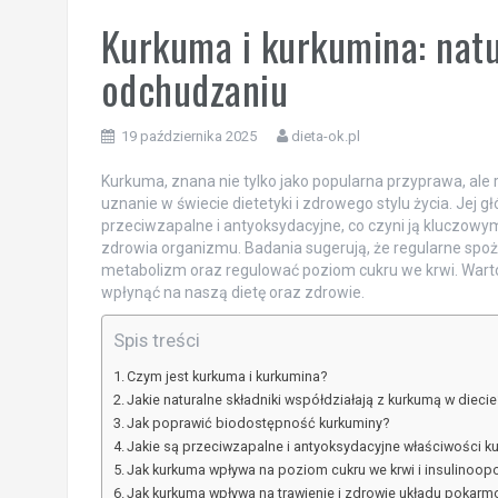
Kurkuma i kurkumina: nat
odchudzaniu
19 października 2025
dieta-ok.pl
Kurkuma, znana nie tylko jako popularna przyprawa, ale
uznanie w świecie dietetyki i zdrowego stylu życia. Jej
przeciwzapalne i antyoksydacyjne, co czyni ją kluczo
zdrowia organizmu. Badania sugerują, że regularne spo
metabolizm oraz regulować poziom cukru we krwi. Warto 
wpłynąć na naszą dietę oraz zdrowie.
Spis treści
Czym jest kurkuma i kurkumina?
Jakie naturalne składniki współdziałają z kurkumą w diecie
Jak poprawić biodostępność kurkuminy?
Jakie są przeciwzapalne i antyoksydacyjne właściwości k
Jak kurkuma wpływa na poziom cukru we krwi i insulinoop
Jak kurkuma wpływa na trawienie i zdrowie układu pokar