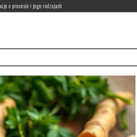
cje o procesie i jego rodzajach
orzyści i skuteczność odchudzania
i i ryzyka zdrowotne
ne korzyści smoczego owocu
 Twojej kuchni pełne zalet
agę przy profilu, szybach, okuciach i współczynniku Uw