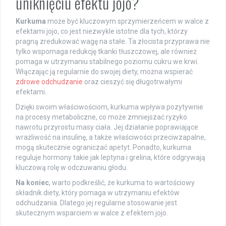
uniknięciu efektu jojo?
Kurkuma
może być kluczowym sprzymierzeńcem w walce z
efektami jojo, co jest niezwykle istotne dla tych, którzy
pragną zredukować wagę na stałe. Ta złocista przyprawa nie
tylko wspomaga redukcję tkanki tłuszczowej, ale również
pomaga w utrzymaniu stabilnego poziomu cukru we krwi.
Włączając ją regularnie do swojej diety, można wspierać
zdrowe odchudzanie
oraz cieszyć się długotrwałymi
efektami.
Dzięki swoim właściwościom, kurkuma wpływa pozytywnie
na procesy metaboliczne, co może zmniejszać ryzyko
nawrotu przyrostu masy ciała. Jej działanie poprawiające
wrażliwość na insulinę, a także właściwości przeciwzapalne,
mogą skutecznie ograniczać apetyt. Ponadto, kurkuma
reguluje hormony takie jak leptyna i grelina, które odgrywają
kluczową rolę w odczuwaniu głodu.
Na koniec
, warto podkreślić, że kurkuma to wartościowy
składnik diety, który pomaga w utrzymaniu efektów
odchudzania. Dlatego jej regularne stosowanie jest
skutecznym wsparciem w walce z efektem jojo.