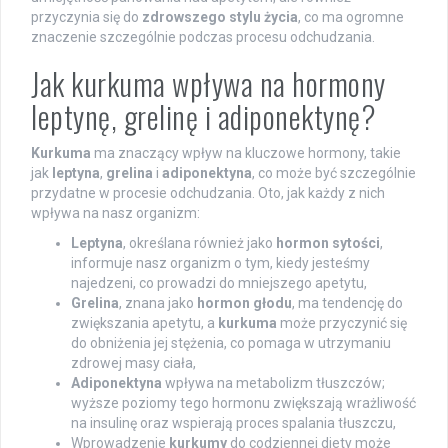
przyczynia się do
zdrowszego stylu życia
, co ma ogromne
znaczenie szczególnie podczas procesu odchudzania.
Jak kurkuma wpływa na hormony
leptynę, grelinę i adiponektynę?
Kurkuma
ma znaczący wpływ na kluczowe hormony, takie
jak
leptyna
,
grelina
i
adiponektyna
, co może być szczególnie
przydatne w procesie odchudzania. Oto, jak każdy z nich
wpływa na nasz organizm:
Leptyna
, określana również jako
hormon sytości
,
informuje nasz organizm o tym, kiedy jesteśmy
najedzeni, co prowadzi do mniejszego apetytu,
Grelina
, znana jako
hormon głodu
, ma tendencję do
zwiększania apetytu, a
kurkuma
może przyczynić się
do obniżenia jej stężenia, co pomaga w utrzymaniu
zdrowej masy ciała,
Adiponektyna
wpływa na metabolizm tłuszczów;
wyższe poziomy tego hormonu zwiększają wrażliwość
na insulinę oraz wspierają proces spalania tłuszczu,
Wprowadzenie
kurkumy
do codziennej diety może