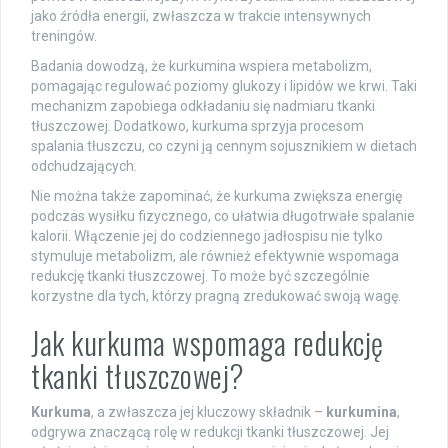
jako źródła energii, zwłaszcza w trakcie intensywnych
treningów.
Badania dowodzą, że kurkumina wspiera metabolizm,
pomagając regulować poziomy glukozy i lipidów we krwi. Taki
mechanizm zapobiega odkładaniu się nadmiaru tkanki
tłuszczowej. Dodatkowo, kurkuma sprzyja procesom
spalania tłuszczu, co czyni ją cennym sojusznikiem w dietach
odchudzających.
Nie można także zapominać, że kurkuma zwiększa energię
podczas wysiłku fizycznego, co ułatwia długotrwałe spalanie
kalorii. Włączenie jej do codziennego jadłospisu nie tylko
stymuluje metabolizm, ale również efektywnie wspomaga
redukcję tkanki tłuszczowej. To może być szczególnie
korzystne dla tych, którzy pragną zredukować swoją wagę.
Jak kurkuma wspomaga redukcję
tkanki tłuszczowej?
Kurkuma
, a zwłaszcza jej kluczowy składnik –
kurkumina
,
odgrywa znaczącą rolę w redukcji tkanki tłuszczowej. Jej