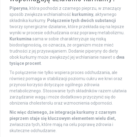
Piperyna
, która pochodzi z czarnego pieprzu, w znaczący
sposób zwiększa wchłanialność
kurkuminy
, aktywnego
składnika kurkumy.
Połączenie tych dwóch substancji
tworzy synergiczne działanie, które przekłada się na lepsze
wyniki w procesie odchudzania oraz poprawę metabolizmu.
Kurkumina
sama w sobie charakteryzuje się niską
biodostępnością, co oznacza, że organizm może mieć
trudności z jej przyswajaniem. Dodanie piperyny do diety
obok kurkumy może zwiększyć jej wchłanianie nawet o
dwa
tysiące procent
.
To połączenie nie tylko wspiera proces odchudzania, ale
również pomaga w stabilizacji poziomu cukru we krwi oraz
przynosi korzyści dotyczące ogólnego zdrowia
metabolicznego. Stosowanie tych składników razem ułatwia
zarządzanie wagą i może dodatkowo przyczynić się do
obniżenia cholesterolu oraz wzmocnienia odporności.
Nic więc dziwnego, że integracja kurkumy z czarnym
pieprzem staje się kluczowym elementem wielu diet,
zwłaszcza tych, które mają na celu poprawę zdrowia i
skuteczne odchudzanie.