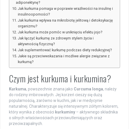
adiponektynę?
Jak kurkuma pomaga w poprawie wrażliwości na insulinę i
insulinooporności?
Jak kurkuma wpływa na mikrobiotę jelitową i detoksykację
organizmu?
Jak kurkuma może pomóc w uniknięciu efektu jojo?
Jak łączyć kurkumę ze zdrowym stylem życia i
aktywnością fizyczną?
Jak suplementować kurkumę podczas diety redukcyjnej?
Jakie są przeciwwskazania i możliwe alergie związane z
kurkumą?
Czym jest kurkuma i kurkumina?
Kurkuma
, powszechnie znana jako
Curcuma longa
, należy
do rodziny imbirowatych. Jej korzeń cieszy się dużą
popularnością, zarówno w kuchni, jak i w medycynie
naturalnej. Charakteryzuje się intensywnym żółtym kolorem,
który wynika z obecności
kurkuminy
– aktywnego składnika
o silnych właściwościach przeciwutleniających oraz
przeciwzapalnych.