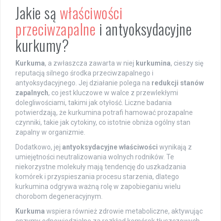
Jakie są
właściwości
przeciwzapalne
i antyoksydacyjne
kurkumy?
Kurkuma
, a zwłaszcza zawarta w niej
kurkumina
, cieszy się
reputacją silnego środka przeciwzapalnego i
antyoksydacyjnego. Jej działanie polega na
redukcji stanów
zapalnych
, co jest kluczowe w walce z przewlekłymi
dolegliwościami, takimi jak otyłość. Liczne badania
potwierdzają, że kurkumina potrafi hamować prozapalne
czynniki, takie jak cytokiny, co istotnie obniża ogólny stan
zapalny w organizmie.
Dodatkowo, jej
antyoksydacyjne właściwości
wynikają z
umiejętności neutralizowania wolnych rodników. Te
niekorzystne molekuły mają tendencję do uszkadzania
komórek i przyspieszania procesu starzenia, dlatego
kurkumina odgrywa ważną rolę w zapobieganiu wielu
chorobom degeneracyjnym.
Kurkuma
wspiera również zdrowie metaboliczne, aktywując
enzymy odpowiedzialne za rozkład komórek tłuszczowych.