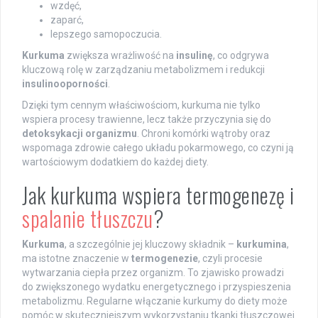
wzdęć,
zaparć,
lepszego samopoczucia.
Kurkuma
zwiększa wrażliwość na
insulinę
, co odgrywa
kluczową rolę w zarządzaniu metabolizmem i redukcji
insulinooporności
.
Dzięki tym cennym właściwościom, kurkuma nie tylko
wspiera procesy trawienne, lecz także przyczynia się do
detoksykacji organizmu
. Chroni komórki wątroby oraz
wspomaga zdrowie całego układu pokarmowego, co czyni ją
wartościowym dodatkiem do każdej diety.
Jak kurkuma wspiera termogenezę i
spalanie tłuszczu
?
Kurkuma
, a szczególnie jej kluczowy składnik –
kurkumina
,
ma istotne znaczenie w
termogenezie
, czyli procesie
wytwarzania ciepła przez organizm. To zjawisko prowadzi
do zwiększonego wydatku energetycznego i przyspieszenia
metabolizmu. Regularne włączanie kurkumy do diety może
pomóc w skuteczniejszym wykorzystaniu tkanki tłuszczowej