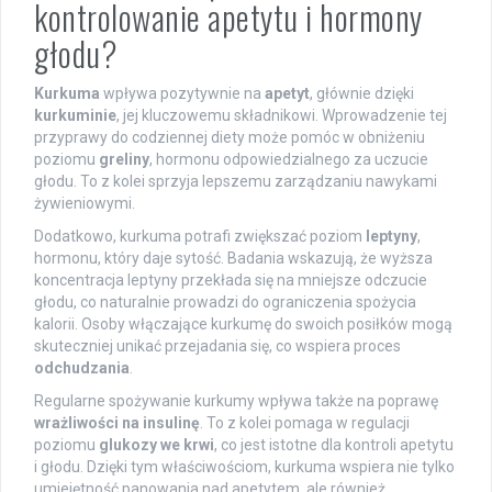
kontrolowanie apetytu i hormony
głodu?
Kurkuma
wpływa pozytywnie na
apetyt
, głównie dzięki
kurkuminie
, jej kluczowemu składnikowi. Wprowadzenie tej
przyprawy do codziennej diety może pomóc w obniżeniu
poziomu
greliny
, hormonu odpowiedzialnego za uczucie
głodu. To z kolei sprzyja lepszemu zarządzaniu nawykami
żywieniowymi.
Dodatkowo, kurkuma potrafi zwiększać poziom
leptyny
,
hormonu, który daje sytość. Badania wskazują, że wyższa
koncentracja leptyny przekłada się na mniejsze odczucie
głodu, co naturalnie prowadzi do ograniczenia spożycia
kalorii. Osoby włączające kurkumę do swoich posiłków mogą
skuteczniej unikać przejadania się, co wspiera proces
odchudzania
.
Regularne spożywanie kurkumy wpływa także na poprawę
wrażliwości na insulinę
. To z kolei pomaga w regulacji
poziomu
glukozy we krwi
, co jest istotne dla kontroli apetytu
i głodu. Dzięki tym właściwościom, kurkuma wspiera nie tylko
umiejętność panowania nad apetytem, ale również