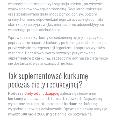
wsparcie dla termogenezy i regulacja apetytu, pozytywnie
wpływa na równowagę hormonalną. Regularne ćwiczenia
oraz zbilansowana dieta mogą pomóc obniżyć poziom
greliny, hormonu odpowiedzialnego za uczucie głodu. Taki
stan rzeczy sprzyja zwiększeniu poziomu adiponektyny, co
wspomaga proces odchudzania.
Wprowadzenie
kurkumy
do codziennej rutyny, na przykład
poprzez picie naparu z kurkumy po treningu, może znacząco
przyczynić się do regeneracji organizmu i poprawy wyników
w sporcie. Dodatkowo, warto rozważyć przyjmowanie
suplementów z kurkumą
, szczególnie gdy nasza dieta może
nie dostarczać wystarczających jej ilości.
Jak suplementować kurkumę
podczas diety redukcyjnej?
Podczas
diety odchudzającej
zaleca się stosowanie
kurkumy
w odpowiednich formach i dawkach. Najczęściej
wybierane są kapsułki lub krople z
kurkuminą
, które są
wygodne i ułatwiają dawkowanie. Optymalna dawka oscyluje
między
500 mg
a
2000 mg
dziennie, co pozwala na