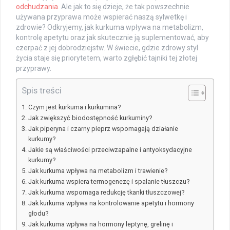
odchudzania
. Ale jak to się dzieje, że tak powszechnie
używana przyprawa może wspierać naszą sylwetkę i
zdrowie? Odkryjemy, jak kurkuma wpływa na metabolizm,
kontrolę apetytu oraz jak skutecznie ją suplementować, aby
czerpać z jej dobrodziejstw. W świecie, gdzie zdrowy styl
życia staje się priorytetem, warto zgłębić tajniki tej złotej
przyprawy.
Spis treści
Czym jest kurkuma i kurkumina?
Jak zwiększyć biodostępność kurkuminy?
Jak piperyna i czarny pieprz wspomagają działanie
kurkumy?
Jakie są właściwości przeciwzapalne i antyoksydacyjne
kurkumy?
Jak kurkuma wpływa na metabolizm i trawienie?
Jak kurkuma wspiera termogenezę i spalanie tłuszczu?
Jak kurkuma wspomaga redukcję tkanki tłuszczowej?
Jak kurkuma wpływa na kontrolowanie apetytu i hormony
głodu?
Jak kurkuma wpływa na hormony leptynę, grelinę i