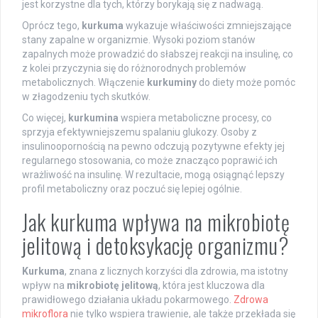
jest korzystne dla tych, którzy borykają się z nadwagą.
Oprócz tego,
kurkuma
wykazuje właściwości zmniejszające
stany zapalne w organizmie. Wysoki poziom stanów
zapalnych może prowadzić do słabszej reakcji na insulinę, co
z kolei przyczynia się do różnorodnych problemów
metabolicznych. Włączenie
kurkuminy
do diety może pomóc
w złagodzeniu tych skutków.
Co więcej,
kurkumina
wspiera metaboliczne procesy, co
sprzyja efektywniejszemu spalaniu glukozy. Osoby z
insulinoopornością na pewno odczują pozytywne efekty jej
regularnego stosowania, co może znacząco poprawić ich
wrażliwość na insulinę. W rezultacie, mogą osiągnąć lepszy
profil metaboliczny oraz poczuć się lepiej ogólnie.
Jak kurkuma wpływa na mikrobiotę
jelitową i detoksykację organizmu?
Kurkuma
, znana z licznych korzyści dla zdrowia, ma istotny
wpływ na
mikrobiotę jelitową
, która jest kluczowa dla
prawidłowego działania układu pokarmowego.
Zdrowa
mikroflora
nie tylko wspiera trawienie, ale także przekłada się