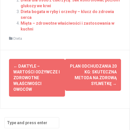
glukozy we krwi
Dieta bogata w ryby i orzechy – klucz do zdrowia
serca
Mięta – zdrowotne właściwości i zastosowania w
kuchni
Dieta
Post
←
DAKTYLE –
PLAN ODCHUDZANIA 20
navigation
WARTOŚCI ODŻYWCZE I
KG: SKUTECZNA
ZDROWOTNE
METODA NA ZDROWĄ
WŁAŚCIWOŚCI
SYLWETKĘ
→
OWOCÓW
Search
for: