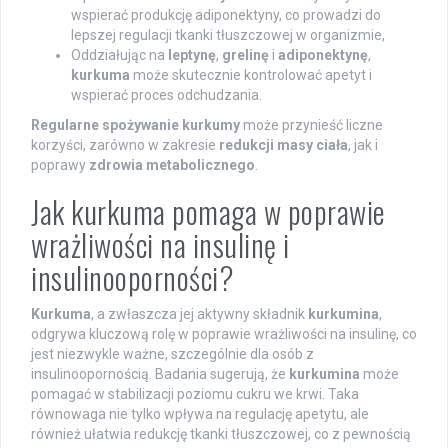
wspierać produkcję adiponektyny, co prowadzi do
lepszej regulacji tkanki tłuszczowej w organizmie,
Oddziałując na
leptynę
,
grelinę
i
adiponektynę
,
kurkuma
może skutecznie kontrolować apetyt i
wspierać proces odchudzania.
Regularne spożywanie kurkumy
może przynieść liczne
korzyści, zarówno w zakresie
redukcji masy ciała
, jak i
poprawy
zdrowia metabolicznego
.
Jak kurkuma pomaga w poprawie
wrażliwości na insulinę i
insulinooporności?
Kurkuma
, a zwłaszcza jej aktywny składnik
kurkumina
,
odgrywa kluczową rolę w poprawie wrażliwości na insulinę, co
jest niezwykle ważne, szczególnie dla osób z
insulinoopornością. Badania sugerują, że
kurkumina
może
pomagać w stabilizacji poziomu cukru we krwi. Taka
równowaga nie tylko wpływa na regulację apetytu, ale
również ułatwia redukcję tkanki tłuszczowej, co z pewnością