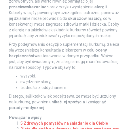
zdrowotnych, ale warto również pamiętać o jej
przeciwwskazaniach
oraz ryzyku wystąpienia
alergii
.
Kobiety w ciąży powinny być szczególnie ostrożne, ponieważ
jej działanie może prowadzić do
skurczów macicy
, co w
konsekwencji może zagrażać zdrowiu matki i dziecka. Osoby
z alergią na jakiekolwiek składniki kurkumy również powinny
jej unikać, aby zredukować ryzyko niepożądanych reakcji.
Przy podejmowaniu decyzji o suplementacji kurkumą, zaleca
się wcześniejszą konsultację z lekarzem w celu
oceny
bezpieczeństwa
stosowania w danym przypadku. Ważne
jest, aby być świadomym, że alergie mogą manifestować się
na różne sposoby. Typowe objawy to:
wysypki,
swędzenie skóry,
trudności z oddychaniem.
Dlatego, jeśli ktokolwiek podejrzewa, że może być uczulony
na kurkumę, powinien
unikać jej spożycia
i zasięgnąć
porady medycznej
.
Powiązane wpisy:
5 Zdrowych pomysłów na śniadanie dla Ciebie
Dieta dla osób z cukrzycą: Jak kontrolować poziom