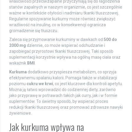
właściwości przeciwzapalne przyczyniają się do łagodzenia
stanów zapalnych w naszym organizmie, co jest szczególnie
ważne w kontekście otyłości i nadmiaru tkanki tłuszczowej.
Regularne spożywanie kurkumy może również zwiększyć
wrażliwość na insulinę, co w konsekwencji ogranicza
gromadzenie się tłuszczu.
Zaleca się przyjmowanie kurkuminy w dawkach od
500 do
2000 mg
dziennie, co może wspierać odchudzanie i
zapobiegać przyrostowi tkanki tłuszczowej. Taki sposób
suplementacji korzystnie wpływa na ogólną masę ciała oraz
wskaźnik
BMI
.
Kurkuma
dodatkowo przyspiesza metabolizm, co sprzyja
efektywnemu spalaniu kalorii. Pomaga także w stabilizacji
poziomu
cukru we krwi
, co jest kluczowe dla kontroli apetytu.
Można ją łatwo wprowadzić do codziennej diety, zarówno
jako przyprawę w potrawach takich jak curry, jak i w formie
suplementów. To świetny sposób, by wspierać proces
redukcji tkanki tłuszczowej oraz promować zdrowsze nawyki
żywieniowe.
Jak kurkuma wpływa na