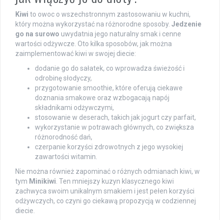
Kiwi
to owoc o wszechstronnym zastosowaniu w kuchni,
który można wykorzystać na różnorodne sposoby.
Jedzenie
go na surowo
uwydatnia jego naturalny smak i cenne
wartości odżywcze. Oto kilka sposobów, jak można
zaimplementować kiwi w swojej diecie:
dodanie go do sałatek, co wprowadza świeżość i
odrobinę słodyczy,
przygotowanie smoothie, które oferują ciekawe
doznania smakowe oraz wzbogacają napój
składnikami odżywczymi,
stosowanie w deserach, takich jak jogurt czy parfait,
wykorzystanie w potrawach głównych, co zwiększa
różnorodność dań,
czerpanie korzyści zdrowotnych z jego wysokiej
zawartości witamin.
Nie można również zapominać o różnych odmianach kiwi, w
tym
Minikiwi
. Ten mniejszy kuzyn klasycznego kiwi
zachwyca swoim unikalnym smakiem i jest pełen korzyści
odżywczych, co czyni go ciekawą propozycją w codziennej
diecie.