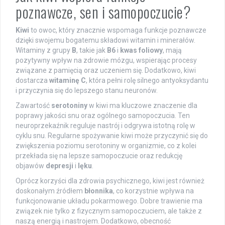
poznawcze, sen i samopoczucie?
Kiwi
to owoc, który znacznie wspomaga funkcje poznawcze
dzięki swojemu bogatemu składowi witamin i minerałów.
Witaminy z grupy
B
, takie jak
B6
i
kwas foliowy
, mają
pozytywny wpływ na zdrowie mózgu, wspierając procesy
związane z pamięcią oraz uczeniem się. Dodatkowo, kiwi
dostarcza
witaminę C
, która pełni rolę silnego antyoksydantu
i przyczynia się do lepszego stanu neuronów.
Zawartość
serotoniny
w kiwi ma kluczowe znaczenie dla
poprawy jakości snu oraz ogólnego samopoczucia. Ten
neuroprzekaźnik reguluje nastrój i odgrywa istotną rolę w
cyklu snu. Regularne spożywanie kiwi może przyczynić się do
zwiększenia poziomu serotoniny w organizmie, co z kolei
przekłada się na lepsze samopoczucie oraz redukcję
objawów
depresji
i
lęku
.
Oprócz korzyści dla zdrowia psychicznego, kiwi jest również
doskonałym źródłem
błonnika
, co korzystnie wpływa na
funkcjonowanie układu pokarmowego. Dobre trawienie ma
związek nie tylko z fizycznym samopoczuciem, ale także z
naszą energią i nastrojem. Dodatkowo, obecność