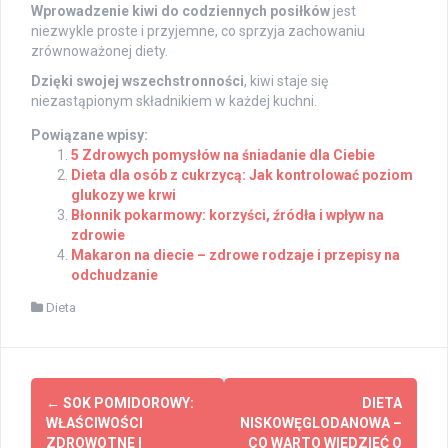
Wprowadzenie kiwi do codziennych posiłków
jest
niezwykle proste i przyjemne, co sprzyja zachowaniu
zrównoważonej diety.
Dzięki swojej wszechstronności
, kiwi staje się
niezastąpionym składnikiem w każdej kuchni.
Powiązane wpisy:
5 Zdrowych pomysłów na śniadanie dla Ciebie
Dieta dla osób z cukrzycą: Jak kontrolować poziom
glukozy we krwi
Błonnik pokarmowy: korzyści, źródła i wpływ na
zdrowie
Makaron na diecie – zdrowe rodzaje i przepisy na
odchudzanie
Dieta
Post
←
SOK POMIDOROWY:
DIETA
navigation
WŁAŚCIWOŚCI
NISKOWĘGLODANOWA –
ZDROWOTNE I
CO WARTO WIEDZIEĆ O