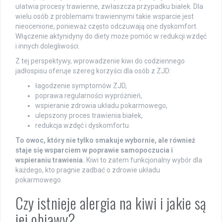
ułatwia procesy trawienne, zwłaszcza przypadku białek. Dla
wielu osób z problemami trawiennymi takie wsparcie jest
nieocenione, ponieważ często odczuwają one dyskomfort.
Włączenie aktynidyny do diety może pomóc w redukcji wzdęć
i innych dolegliwości.
Z tej perspektywy, wprowadzenie kiwi do codziennego
jadłospisu oferuje szereg korzyści dla osób z ZJD:
łagodzenie symptomów ZJD,
poprawa regularności wypróżnień,
wspieranie zdrowia układu pokarmowego,
ulepszony proces trawienia białek,
redukcja wzdęć i dyskomfortu.
To owoc, który nie tylko smakuje wybornie, ale również
staje się wsparciem w poprawie samopoczucia i
wspieraniu trawienia.
Kiwi to zatem funkcjonalny wybór dla
każdego, kto pragnie zadbać o zdrowie układu
pokarmowego.
Czy istnieje alergia na kiwi i jakie są
jej objawy?