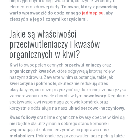
nieprzyjemnymi dolegliwościami, co czyni kiwi cennym
elementem zdrowej diety.
To owoc, który z pewnością
warto wprowadzić do codziennego
jadłospisu
, aby
cieszyć się jego licznymi korzyściami.
Jakie są właściwości
przeciwutleniaczy i kwasów
organicznych w kiwi?
Kiwi
to owoc pełen cennych
przeciwutleniaczy
oraz
organicznych kwasów
, które odgrywają istotną rolę w
naszym zdrowiu. Zawarte w nim substancje, takie jak
kwercetyna
i
polifenole
, skutecznie redukują stres
oksydacyjny, co może przyczynić się do zmniejszenia ryzyka
zachorowania na wiele chorób, w tym
nowotwory
. Regularne
spożywanie kiwi wspomaga zdrowie komórek oraz
korzystnie oddziałuje na nasz
układ sercowo-naczyniowy
.
Kwas foliowy
oraz inne organiczne kwasy obecne w kiwi są
niezbędne dla utrzymania dobrego stanu komórek i
wspomagają działanie enzymów, co poprawia nasz
metabolizm
. Polifenole czy przeciwutleniacze pełnią także