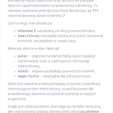
wzmacnia naszą odporność oraz skutecznie pokrywa
dzienne zapotrzebowanie na tę kluczową substancję. Co
ciekawe, zjedzenie jednego kiwi może dostarczyć aż
71%
rekomendowanej dawki witaminy C!
Oprócz tego, kiwi dostarcza:
witaminę E
, uznawaną za silny przeciwutleniacz,
kwas foliowy
, niezwykle istotny w procesie tworzenia
komórek, szczególnie w czasie ciąży.
Minerały obecne w kiwi, takie jak:
potas
– odgrywa fundamentalną rolę w regulacji
ciśnienia krwi oraz w zachowaniu równowagi
elektrolitowej,
miedź
– wspiera produkcję czerwonych krwinek,
wapń
i
fosfor
– niezbędne dla zdrowych kości.
Elektrolity zawarte w kiwi pomagają utrzymać prawidłową
równowagę wodno-elektrolitową, co jest kluczowe dla
prawidłowego działania wszystkich komórek w naszym
organizmie.
Dzięki tym właściwościom, kiwi staje się nie tylko smaczną,
ale i wartościową częścią zdrowej diety, która
pozytywnie