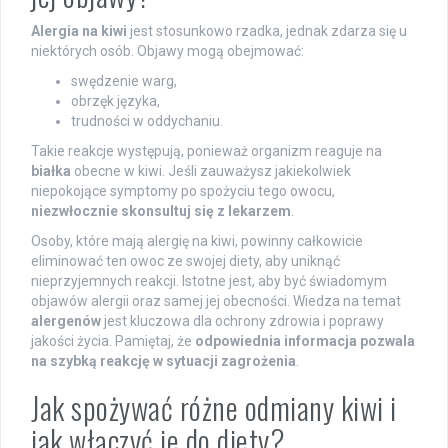
Alergia na kiwi
jest stosunkowo rzadka, jednak zdarza się u
niektórych osób. Objawy mogą obejmować:
swędzenie warg,
obrzęk języka,
trudności w oddychaniu.
Takie reakcje występują, ponieważ organizm reaguje na
białka
obecne w kiwi. Jeśli zauważysz jakiekolwiek
niepokojące symptomy po spożyciu tego owocu,
niezwłocznie skonsultuj się z lekarzem
.
Osoby, które mają alergię na kiwi, powinny całkowicie
eliminować ten owoc ze swojej diety, aby uniknąć
nieprzyjemnych reakcji. Istotne jest, aby być świadomym
objawów alergii oraz samej jej obecności. Wiedza na temat
alergenów
jest kluczowa dla ochrony zdrowia i poprawy
jakości życia. Pamiętaj, że
odpowiednia informacja pozwala
na szybką reakcję w sytuacji zagrożenia
.
Jak spożywać różne odmiany kiwi i
jak włączyć je do diety?