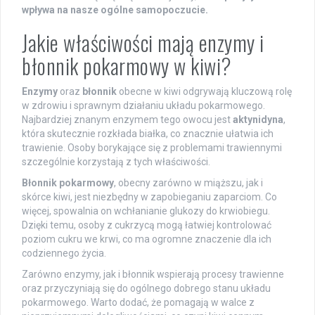
wpływa na nasze ogólne samopoczucie.
Jakie właściwości mają enzymy i
błonnik pokarmowy w kiwi?
Enzymy
oraz
błonnik
obecne w kiwi odgrywają kluczową rolę
w zdrowiu i sprawnym działaniu układu pokarmowego.
Najbardziej znanym enzymem tego owocu jest
aktynidyna
,
która skutecznie rozkłada białka, co znacznie ułatwia ich
trawienie. Osoby borykające się z problemami trawiennymi
szczególnie korzystają z tych właściwości.
Błonnik pokarmowy
, obecny zarówno w miąższu, jak i
skórce kiwi, jest niezbędny w zapobieganiu zaparciom. Co
więcej, spowalnia on wchłanianie glukozy do krwiobiegu.
Dzięki temu, osoby z cukrzycą mogą łatwiej kontrolować
poziom cukru we krwi, co ma ogromne znaczenie dla ich
codziennego życia.
Zarówno enzymy, jak i błonnik wspierają procesy trawienne
oraz przyczyniają się do ogólnego dobrego stanu układu
pokarmowego. Warto dodać, że pomagają w walce z