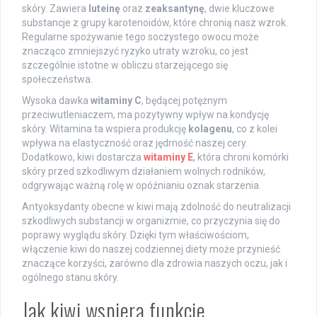
skóry. Zawiera
luteinę
oraz
zeaksantynę
, dwie kluczowe
substancje z grupy karotenoidów, które chronią nasz wzrok.
Regularne spożywanie tego soczystego owocu może
znacząco zmniejszyć ryzyko utraty wzroku, co jest
szczególnie istotne w obliczu starzejącego się
społeczeństwa.
Wysoka dawka
witaminy C
, będącej potężnym
przeciwutleniaczem, ma pozytywny wpływ na kondycję
skóry. Witamina ta wspiera produkcję
kolagenu
, co z kolei
wpływa na elastyczność oraz jędrność naszej cery.
Dodatkowo, kiwi dostarcza
witaminy E
, która chroni komórki
skóry przed szkodliwym działaniem wolnych rodników,
odgrywając ważną rolę w opóźnianiu oznak starzenia.
Antyoksydanty obecne w kiwi mają zdolność do neutralizacji
szkodliwych substancji w organizmie, co przyczynia się do
poprawy wyglądu skóry. Dzięki tym właściwościom,
włączenie kiwi do naszej codziennej diety może przynieść
znaczące korzyści, zarówno dla zdrowia naszych oczu, jak i
ogólnego stanu skóry.
Jak kiwi wspiera funkcje