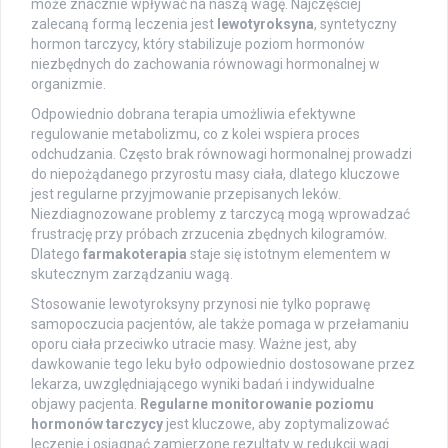
może znacznie wpływać na naszą wagę. Najczęściej
zalecaną formą leczenia jest
lewotyroksyna
, syntetyczny
hormon tarczycy, który stabilizuje poziom hormonów
niezbędnych do zachowania równowagi hormonalnej w
organizmie.
Odpowiednio dobrana terapia umożliwia efektywne
regulowanie metabolizmu, co z kolei wspiera proces
odchudzania. Często brak równowagi hormonalnej prowadzi
do niepożądanego przyrostu masy ciała, dlatego kluczowe
jest regularne przyjmowanie przepisanych leków.
Niezdiagnozowane problemy z tarczycą mogą wprowadzać
frustrację przy próbach zrzucenia zbędnych kilogramów.
Dlatego
farmakoterapia
staje się istotnym elementem w
skutecznym zarządzaniu wagą.
Stosowanie lewotyroksyny przynosi nie tylko poprawę
samopoczucia pacjentów, ale także pomaga w przełamaniu
oporu ciała przeciwko utracie masy. Ważne jest, aby
dawkowanie tego leku było odpowiednio dostosowane przez
lekarza, uwzględniającego wyniki badań i indywidualne
objawy pacjenta.
Regularne monitorowanie poziomu
hormonów tarczycy
jest kluczowe, aby zoptymalizować
leczenie i osiągnąć zamierzone rezultaty w redukcji wagi.