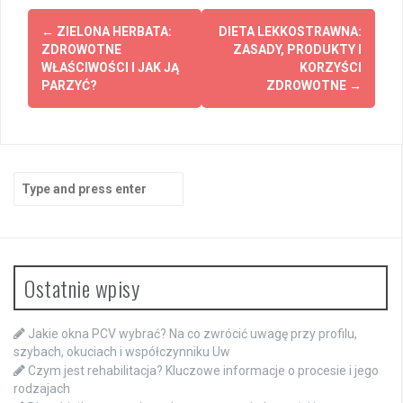
Post
←
ZIELONA HERBATA:
DIETA LEKKOSTRAWNA:
navigation
ZDROWOTNE
ZASADY, PRODUKTY I
WŁAŚCIWOŚCI I JAK JĄ
KORZYŚCI
PARZYĆ?
ZDROWOTNE
→
Search
for:
Ostatnie wpisy
Jakie okna PCV wybrać? Na co zwrócić uwagę przy profilu,
szybach, okuciach i współczynniku Uw
Czym jest rehabilitacja? Kluczowe informacje o procesie i jego
rodzajach