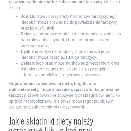
są ważne w diecie osób z zaburzeniami tarczycy.
Oto kilka
z nich:
Jod
: kluczowy dla syntezy hormonów tarczycy; jego
niedobór może prowadzić do powiększenia tarczycy
oraz jej dysfunkcji,
Selen
: wspomaga metabolizm hormonów i działa jako
naturalny antyoksydant, chroniąc komórki przed
uszkodzeniem,
Cynk
: ma wpływ na produkcję hormonów, a jego
niedobór może osłabiać funkcje tarczycy,
Żelazo
: jego brak może skutkować zmęczeniem oraz
osłabieniem organizmu, co staje się szczególnie
istotne w kontekście problemów z tarczycą.
Odpowiednio zaplanowana dieta, bogata w te
mikroelementy, może znacznie wspierać funkcjonowanie
tarczycy.
Zrównoważone spożycie tych składników nie tylko
sprzyja metabolizmowi, ale także może łagodzić objawy
związane z zaburzeniami tarczycowymi.
Jakie składniki diety należy
ograniczyć lub unikać przy