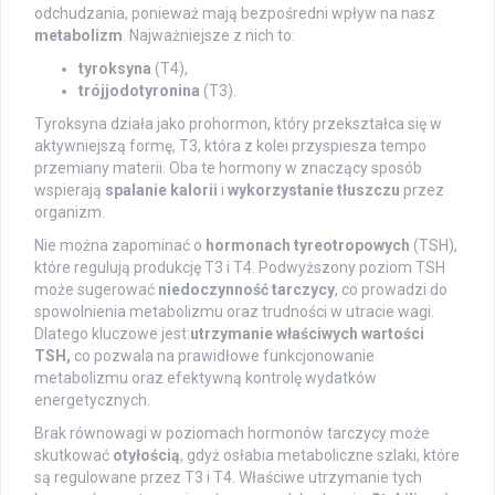
odchudzania, ponieważ mają bezpośredni wpływ na nasz
metabolizm
. Najważniejsze z nich to:
tyroksyna
(T4),
trójjodotyronina
(T3).
Tyroksyna działa jako prohormon, który przekształca się w
aktywniejszą formę, T3, która z kolei przyspiesza tempo
przemiany materii. Oba te hormony w znaczący sposób
wspierają
spalanie kalorii
i
wykorzystanie tłuszczu
przez
organizm.
Nie można zapominać o
hormonach tyreotropowych
(TSH),
które regulują produkcję T3 i T4. Podwyższony poziom TSH
może sugerować
niedoczynność tarczycy
, co prowadzi do
spowolnienia metabolizmu oraz trudności w utracie wagi.
Dlatego kluczowe jest:
utrzymanie właściwych wartości
TSH,
co pozwala na prawidłowe funkcjonowanie
metabolizmu oraz efektywną kontrolę wydatków
energetycznych.
Brak równowagi w poziomach hormonów tarczycy może
skutkować
otyłością
, gdyż osłabia metaboliczne szlaki, które
są regulowane przez T3 i T4. Właściwe utrzymanie tych