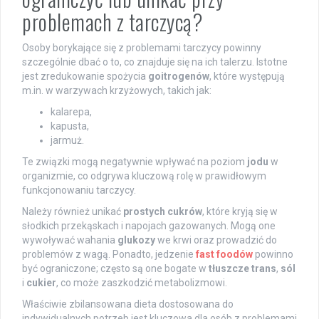
problemach z tarczycą?
Osoby borykające się z problemami tarczycy powinny
szczególnie dbać o to, co znajduje się na ich talerzu. Istotne
jest zredukowanie spożycia
goitrogenów
, które występują
m.in. w warzywach krzyżowych, takich jak:
kalarepa,
kapusta,
jarmuż.
Te związki mogą negatywnie wpływać na poziom
jodu
w
organizmie, co odgrywa kluczową rolę w prawidłowym
funkcjonowaniu tarczycy.
Należy również unikać
prostych cukrów
, które kryją się w
słodkich przekąskach i napojach gazowanych. Mogą one
wywoływać wahania
glukozy
we krwi oraz prowadzić do
problemów z wagą. Ponadto, jedzenie
fast foodów
powinno
być ograniczone; często są one bogate w
tłuszcze trans
,
sól
i
cukier
, co może zaszkodzić metabolizmowi.
Właściwie zbilansowana dieta dostosowana do
indywidualnych potrzeb jest kluczowa dla osób z problemami