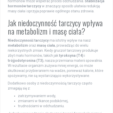
hormonów może wspierać proces odchudzania.
Stabilizacja
hormonów tarczycy
w znaczący sposób ułatwia redukcję
masy ciała i sprzyja poprawie ogólnego stanu zdrowia.
Jak niedoczynność tarczycy wpływa
na metabolizm i masę ciała?
Niedoczynność tarczycy
ma istotny wpływ na nasz
metabolizm
oraz
masę ciała
, prowadząc do wielu
niekorzystnych zmian. Kiedy gruczoł tarczowy produkuje
zbyt mało hormonów, takich jak
tyroksyna (T4)
i
trójjodotyronina (T3)
, nasza przemiana materii spowalnia.
W rezultacie organizm zużywa mniej energii, co może
skutkować przybieraniem na wadze, ponieważ kalorie, które
spożywamy, nie są wystarczająco wykorzystywane.
Dodatkowo osoby z niedoczynnością tarczycy często
zmagają się z:
zatrzymywaniem wody,
zmianami w tkance podskórnej,
trudnościami w odchudzaniu.