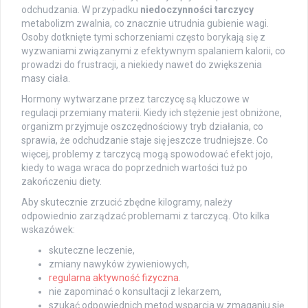
odchudzania. W przypadku
niedoczynności tarczycy
metabolizm zwalnia, co znacznie utrudnia gubienie wagi.
Osoby dotknięte tymi schorzeniami często borykają się z
wyzwaniami związanymi z efektywnym spalaniem kalorii, co
prowadzi do frustracji, a niekiedy nawet do zwiększenia
masy ciała.
Hormony wytwarzane przez tarczycę są kluczowe w
regulacji przemiany materii. Kiedy ich stężenie jest obniżone,
organizm przyjmuje oszczędnościowy tryb działania, co
sprawia, że odchudzanie staje się jeszcze trudniejsze. Co
więcej, problemy z tarczycą mogą spowodować efekt jojo,
kiedy to waga wraca do poprzednich wartości tuż po
zakończeniu diety.
Aby skutecznie zrzucić zbędne kilogramy, należy
odpowiednio zarządzać problemami z tarczycą. Oto kilka
wskazówek:
skuteczne leczenie,
zmiany nawyków żywieniowych,
regularna aktywność fizyczna
.
nie zapominać o konsultacji z lekarzem,
szukać odpowiednich metod wsparcia w zmaganiu się