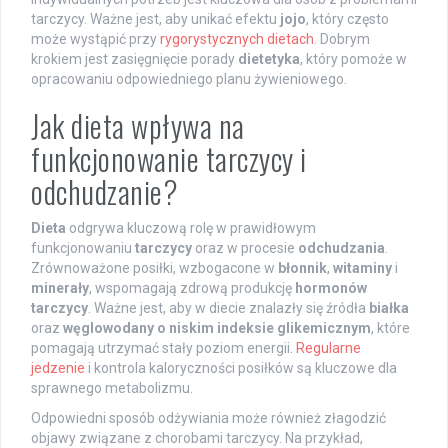
tarczycy. Ważne jest, aby unikać efektu
jojo
, który często
może wystąpić przy
rygorystycznych dietach
. Dobrym
krokiem jest zasięgnięcie porady
dietetyka
, który pomoże w
opracowaniu odpowiedniego planu żywieniowego.
Jak dieta wpływa na
funkcjonowanie tarczycy i
odchudzanie?
Dieta
odgrywa kluczową rolę w prawidłowym
funkcjonowaniu
tarczycy
oraz w procesie
odchudzania
.
Zrównoważone posiłki, wzbogacone w
błonnik
,
witaminy
i
minerały
, wspomagają zdrową produkcję
hormonów
tarczycy
. Ważne jest, aby w diecie znalazły się źródła
białka
oraz
węglowodany o niskim indeksie glikemicznym
, które
pomagają utrzymać stały poziom energii.
Regularne
jedzenie
i kontrola kaloryczności posiłków są kluczowe dla
sprawnego metabolizmu.
Odpowiedni sposób odżywiania może również złagodzić
objawy związane z chorobami tarczycy. Na przykład,