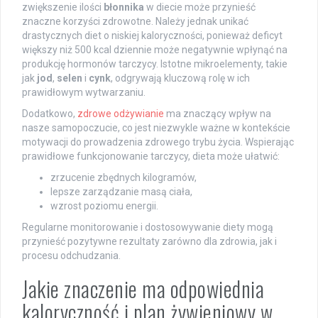
zwiększenie ilości
błonnika
w diecie może przynieść
znaczne korzyści zdrowotne. Należy jednak unikać
drastycznych diet o niskiej kaloryczności, ponieważ deficyt
większy niż 500 kcal dziennie może negatywnie wpłynąć na
produkcję hormonów tarczycy. Istotne mikroelementy, takie
jak
jod
,
selen
i
cynk
, odgrywają kluczową rolę w ich
prawidłowym wytwarzaniu.
Dodatkowo,
zdrowe odżywianie
ma znaczący wpływ na
nasze samopoczucie, co jest niezwykle ważne w kontekście
motywacji do prowadzenia zdrowego trybu życia. Wspierając
prawidłowe funkcjonowanie tarczycy, dieta może ułatwić:
zrzucenie zbędnych kilogramów,
lepsze zarządzanie masą ciała,
wzrost poziomu energii.
Regularne monitorowanie i dostosowywanie diety mogą
przynieść pozytywne rezultaty zarówno dla zdrowia, jak i
procesu odchudzania.
Jakie znaczenie ma odpowiednia
kaloryczność i plan żywieniowy w