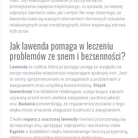
ciało. Jej relaksujące działanie przyczynia się do
zmniejszenia napięcia mięśniowego, co sprawia, że łatwiej
odprężyć zarówno ciało, jak i umysł. Nic więc dziwnego, że
lawenda stała się ważnym elementem domowych rytuałów
relaksacyjnych oraz medytacyjnych, które wspierają zdrowy
tryb życia.
Jak lawenda pomaga w leczeniu
problemów ze snem i bezsenności?
Lawenda
to roślina, która przyciąga uwagę ze względu na
swoje niezwykłe właściwości wspierające spokojny sen. Jest
to cenny sprzymierzeniec w zmaganiach z problemami z
zasypianiem oraz uciążliwą bezsennością.
Olejek
lawendowy
ma działanie relaksujące, a jego kojący zapach
używany przed snem ułatwia zasypianie i podnosi jakość
snu.
Badania
potwierdzają, że regularne korzystanie z tego
olejku może znacznie złagodzić trudności z zasypianiem.
Z kolei
napary z suszonej lawendy
również przyczyniają się
do lepszego snu, sprzyjając odprężeniu i wyciszeniu ciała.
Kąpiele
z dodatkiem olejku lawendowego tworzą przyjemną,
relaksującą atmosferę, która sprzyja głębszemu