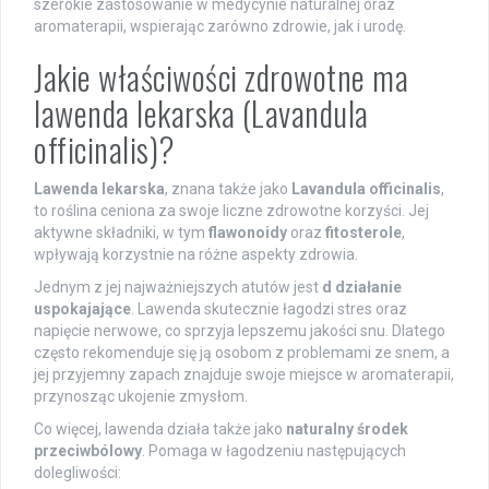
szerokie zastosowanie w medycynie naturalnej oraz
aromaterapii, wspierając zarówno zdrowie, jak i urodę.
Jakie właściwości zdrowotne ma
lawenda lekarska (Lavandula
officinalis)?
Lawenda lekarska
, znana także jako
Lavandula officinalis
,
to roślina ceniona za swoje liczne zdrowotne korzyści. Jej
aktywne składniki, w tym
flawonoidy
oraz
fitosterole
,
wpływają korzystnie na różne aspekty zdrowia.
Jednym z jej najważniejszych atutów jest
d działanie
uspokajające
. Lawenda skutecznie łagodzi stres oraz
napięcie nerwowe, co sprzyja lepszemu jakości snu. Dlatego
często rekomenduje się ją osobom z problemami ze snem, a
jej przyjemny zapach znajduje swoje miejsce w aromaterapii,
przynosząc ukojenie zmysłom.
Co więcej, lawenda działa także jako
naturalny środek
przeciwbólowy
. Pomaga w łagodzeniu następujących
dolegliwości: