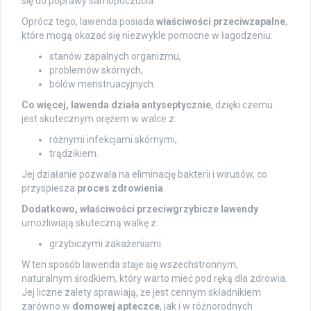
się do poprawy samopoczucia.
Oprócz tego, lawenda posiada
właściwości przeciwzapalne
,
które mogą okazać się niezwykle pomocne w łagodzeniu:
stanów zapalnych organizmu,
problemów skórnych,
bólów menstruacyjnych.
Co więcej, lawenda działa antyseptycznie
, dzięki czemu
jest skutecznym orężem w walce z:
różnymi infekcjami skórnymi,
trądzikiem.
Jej działanie pozwala na eliminację bakterii i wirusów, co
przyspiesza
proces zdrowienia
.
Dodatkowo, właściwości przeciwgrzybicze lawendy
umożliwiają skuteczną walkę z:
grzybiczymi zakażeniami.
W ten sposób lawenda staje się wszechstronnym,
naturalnym środkiem, który warto mieć pod ręką dla zdrowia.
Jej liczne zalety sprawiają, że jest cennym składnikiem
zarówno w
domowej apteczce
, jak i w różnorodnych