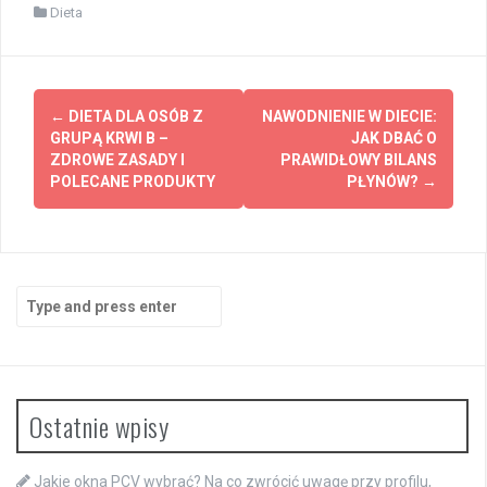
Dieta
Post
←
DIETA DLA OSÓB Z
NAWODNIENIE W DIECIE:
navigation
GRUPĄ KRWI B –
JAK DBAĆ O
ZDROWE ZASADY I
PRAWIDŁOWY BILANS
POLECANE PRODUKTY
PŁYNÓW?
→
Search
for:
Ostatnie wpisy
Jakie okna PCV wybrać? Na co zwrócić uwagę przy profilu,