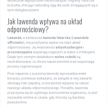
skutecznie łagodzi bóle menstruacyjne, migreny i skurcze
brzucha, oferując naturalną ulgę dla osób zmagających się z
tymi dolegliwościami.
Jak lawenda wpływa na układ
odpornościowy?
Lawenda
, a zwłaszcza
lawenda lekarska
(
Lavandula
officinalis
), ma pozytywny wpływ na nasz układ
odpornościowy. Jej właściwości
antyoksydacyjne
i
przeciwzapalne
wspierają organizm w walce z infekcjami.
Dzięki tym cennym składnikom
wolne rodniki
są
neutralizowane, co chroni nasze komórki oraz wspomaga
procesy regeneracyjne.
Picie naparów z suszonej lawendy wprowadza wiele
korzyści, ponieważ wykazano, że związki w niej zawarte
obniżają stan zapalny, co korzystnie wpływa na całość
naszego układu odpornościowego. Ponadto, lawenda
przyczynia się do ogólnego wzmocnienia organizmu, co jest
niezwykle istotne w czasie, gdy choroby są bardziej
powszechne.