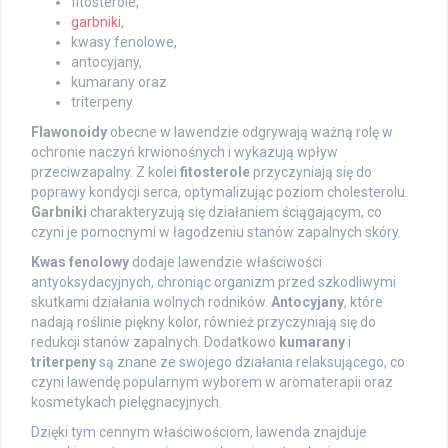
fitosterole,
garbniki
,
kwasy fenolowe,
antocyjany,
kumarany oraz
triterpeny.
Flawonoidy
obecne w lawendzie odgrywają ważną rolę w
ochronie naczyń krwionośnych i wykazują wpływ
przeciwzapalny. Z kolei
fitosterole
przyczyniają się do
poprawy kondycji serca, optymalizując poziom cholesterolu.
Garbniki
charakteryzują się działaniem ściągającym, co
czyni je pomocnymi w łagodzeniu stanów zapalnych skóry.
Kwas fenolowy
dodaje lawendzie właściwości
antyoksydacyjnych, chroniąc organizm przed szkodliwymi
skutkami działania wolnych rodników.
Antocyjany
, które
nadają roślinie piękny kolor, również przyczyniają się do
redukcji stanów zapalnych. Dodatkowo
kumarany
i
triterpeny
są znane ze swojego działania relaksującego, co
czyni lawendę popularnym wyborem w aromaterapii oraz
kosmetykach pielęgnacyjnych.
Dzięki tym cennym właściwościom, lawenda znajduje