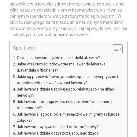
niezwykłe właściwości zdrowotne sprawiają, że staje się nie
tylko popularnym składnikiem w kosmetykach, ale również
cennym wsparciem w walce z różnymi dolegliwościami. W
obliczu rosnącego zainteresowania naturalnymi metodami
zdrowotnymi, warto przyjrzeć się bliżej tej wyjątkowej roślinie
i odkryć, jak może wzbogacić nasze życie.
Spis treści
Czym jest lawenda i jakie ma składniki aktywne?
Jakie właściwości zdrowotne ma lawenda lekarska
(Lavandula officinalis)?
Jakie są przeciwbólowe, przeciwzapalne, antyseptyczne i
przeciwgrzybicze właściwości lawendy?
Jak lawenda działa uspokajająco, relaksująco i na układ
nerwowy?
Jak lawenda pomaga w leczeniu problemów ze snem i
bezsenności?
Jak lawenda łagodzi bóle miesiączkowe, migreny i skurcze
żołądka?
Jak lawenda wpływa na układ odpornościowy?
Jak lawenda działa oczyszczająco, łagodząco i