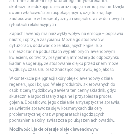
aromaterapii pełni rolę naturalnego antydepresanta,
skutecznie redukując stres oraz napięcia emocjonalne. Dzięki
swoim właściwościom uspokajającym, często znajduje
zastosowanie w terapeutycznych sesjach oraz w domowych
rytuałach relaksacyjnych.
Zapach lawendy ma niezwykły wpływ na emocje – poprawia
nastrój i sprzyja zasypianiu. Można go stosować w
dyfuzorach, dodawać do relaksujących kąpieli lub
umieszczać na poduszkach wypełnionych lawendowym
kwieciem, co tworzy przyjemną atmosferę do odpoczynku.
Badania sugerują, że stosowanie olejku przed snem może
wydłużyć czas snu oraz znacząco poprawić jego jakość.
W kontekście pielęgnacji skóry olejek lawendowy działa
regenerująco i kojąco. Wiele produktów skierowanych do
osób z cerą trądzikową zawiera ten cenny składnik, gdyż
skutecznie łagodzi stany zapalne i przyspiesza proces
gojenia. Dodatkowo, jego działanie antyseptyczne sprawia,
że świetnie sprawdza się w kosmetykach dla cery
problematycznej oraz w preparatach łagodzących
podrażnienia skóry, zwłaszcza po ukąszeniach owadów.
Możliwości, jakie oferuje olejek lawendowy w