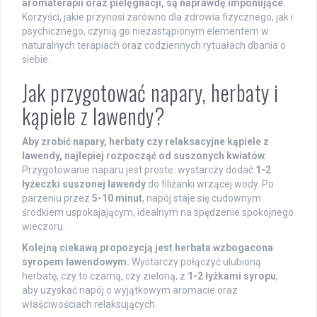
aromaterapii oraz pielęgnacji, są naprawdę imponujące.
Korzyści, jakie przynosi zarówno dla zdrowia fizycznego, jak i
psychicznego, czynią go niezastąpionym elementem w
naturalnych terapiach oraz codziennych rytuałach dbania o
siebie.
Jak przygotować napary, herbaty i
kąpiele z lawendy?
Aby zrobić napary, herbaty czy relaksacyjne kąpiele z
lawendy, najlepiej rozpocząć od suszonych kwiatów.
Przygotowanie naparu jest proste: wystarczy dodać
1-2
łyżeczki suszonej lawendy
do filiżanki wrzącej wody. Po
parzeniu przez
5-10 minut
, napój staje się cudownym
środkiem uspokajającym, idealnym na spędzenie spokojnego
wieczoru.
Kolejną ciekawą propozycją jest herbata wzbogacona
syropem lawendowym.
Wystarczy połączyć ulubioną
herbatę, czy to czarną, czy zieloną, z
1-2 łyżkami syropu
,
aby uzyskać napój o wyjątkowym aromacie oraz
właściwościach relaksujących.