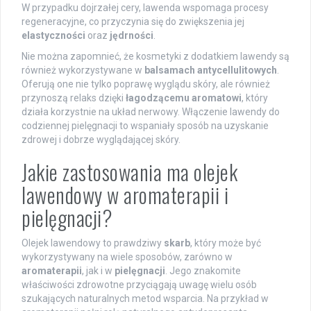
W przypadku dojrzałej cery, lawenda wspomaga procesy
regeneracyjne, co przyczynia się do zwiększenia jej
elastyczności
oraz
jędrności
.
Nie można zapomnieć, że kosmetyki z dodatkiem lawendy są
również wykorzystywane w
balsamach antycellulitowych
.
Oferują one nie tylko poprawę wyglądu skóry, ale również
przynoszą relaks dzięki
łagodzącemu aromatowi
, który
działa korzystnie na układ nerwowy. Włączenie lawendy do
codziennej pielęgnacji to wspaniały sposób na uzyskanie
zdrowej i dobrze wyglądającej skóry.
Jakie zastosowania ma olejek
lawendowy w aromaterapii i
pielęgnacji?
Olejek lawendowy to prawdziwy
skarb
, który może być
wykorzystywany na wiele sposobów, zarówno w
aromaterapii
, jak i w
pielęgnacji
. Jego znakomite
właściwości zdrowotne przyciągają uwagę wielu osób
szukających naturalnych metod wsparcia. Na przykład w