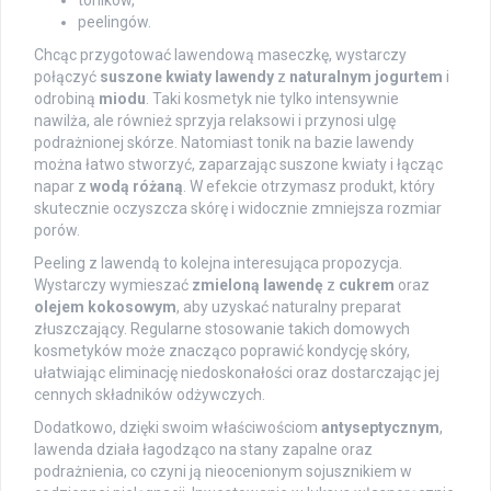
peelingów.
Chcąc przygotować lawendową maseczkę, wystarczy
połączyć
suszone kwiaty lawendy
z
naturalnym jogurtem
i
odrobiną
miodu
. Taki kosmetyk nie tylko intensywnie
nawilża, ale również sprzyja relaksowi i przynosi ulgę
podrażnionej skórze. Natomiast tonik na bazie lawendy
można łatwo stworzyć, zaparzając suszone kwiaty i łącząc
napar z
wodą różaną
. W efekcie otrzymasz produkt, który
skutecznie oczyszcza skórę i widocznie zmniejsza rozmiar
porów.
Peeling z lawendą to kolejna interesująca propozycja.
Wystarczy wymieszać
zmieloną lawendę
z
cukrem
oraz
olejem kokosowym
, aby uzyskać naturalny preparat
złuszczający. Regularne stosowanie takich domowych
kosmetyków może znacząco poprawić kondycję skóry,
ułatwiając eliminację niedoskonałości oraz dostarczając jej
cennych składników odżywczych.
Dodatkowo, dzięki swoim właściwościom
antyseptycznym
,
lawenda działa łagodząco na stany zapalne oraz
podrażnienia, co czyni ją nieocenionym sojusznikiem w