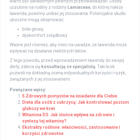
warto być świadomym pewnych przeciwwskazań. Osoby
uczulone na rośliny z rodziny
Lamiaceae
, do której należy
lawenda, powinny unikać jej stosowania. Potencjalne skutki
uboczne mogą obejmować:
bóle głowy,
dyskomfort żołądkowy.
Ważne jest również, aby mieć na uwadze, że lawenda może
wpływać na działanie niektórych leków.
Z tego powodu, przed wprowadzeniem lawendy do swojej
diety, zaleca się
konsultację ze specjalistą
. Taki krok
pozwoli na dokładną ocenę indywidualnych korzyści i ryzyk,
związanych z jej stosowaniem.
Powiązane wpisy:
5 Zdrowych pomysłów na śniadanie dla Ciebie
Dieta dla osób z cukrzycą: Jak kontrolować poziom
glukozy we krwi
Witamina D3: Jak słońce wpływa na zdrowie i
syntezę tej witaminy?
Ekstrakty roślinne: właściwości, zastosowanie i
korzyści zdrowotne