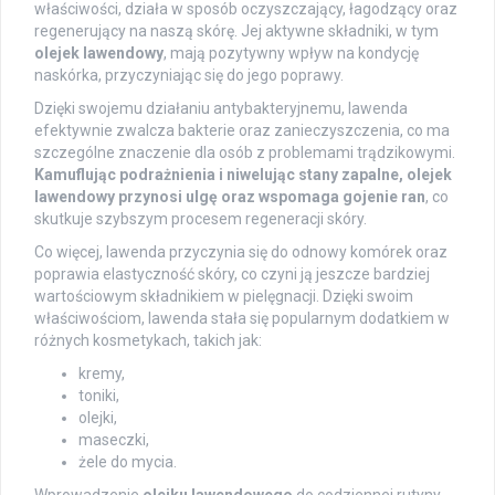
właściwości, działa w sposób oczyszczający, łagodzący oraz
regenerujący na naszą skórę. Jej aktywne składniki, w tym
olejek lawendowy
, mają pozytywny wpływ na kondycję
naskórka, przyczyniając się do jego poprawy.
Dzięki swojemu działaniu antybakteryjnemu, lawenda
efektywnie zwalcza bakterie oraz zanieczyszczenia, co ma
szczególne znaczenie dla osób z problemami trądzikowymi.
Kamuflując podrażnienia i niwelując stany zapalne, olejek
lawendowy przynosi ulgę oraz wspomaga gojenie ran
, co
skutkuje szybszym procesem regeneracji skóry.
Co więcej, lawenda przyczynia się do odnowy komórek oraz
poprawia elastyczność skóry, co czyni ją jeszcze bardziej
wartościowym składnikiem w pielęgnacji. Dzięki swoim
właściwościom, lawenda stała się popularnym dodatkiem w
różnych kosmetykach, takich jak:
kremy,
toniki,
olejki,
maseczki,
żele do mycia.
Wprowadzenie
olejku lawendowego
do codziennej rutyny