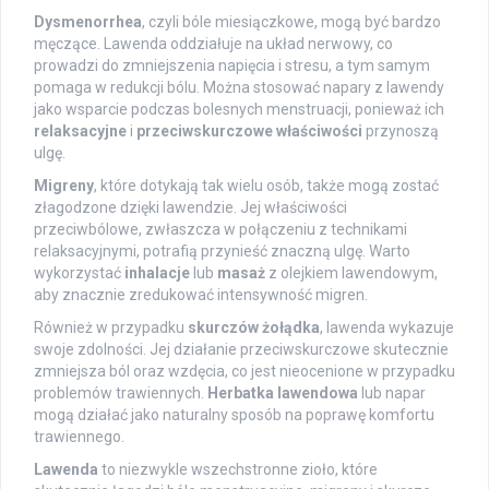
Dysmenorrhea
, czyli bóle miesiączkowe, mogą być bardzo
męczące. Lawenda oddziałuje na układ nerwowy, co
prowadzi do zmniejszenia napięcia i stresu, a tym samym
pomaga w redukcji bólu. Można stosować napary z lawendy
jako wsparcie podczas bolesnych menstruacji, ponieważ ich
relaksacyjne
i
przeciwskurczowe właściwości
przynoszą
ulgę.
Migreny
, które dotykają tak wielu osób, także mogą zostać
złagodzone dzięki lawendzie. Jej właściwości
przeciwbólowe, zwłaszcza w połączeniu z technikami
relaksacyjnymi, potrafią przynieść znaczną ulgę. Warto
wykorzystać
inhalacje
lub
masaż
z olejkiem lawendowym,
aby znacznie zredukować intensywność migren.
Również w przypadku
skurczów żołądka
, lawenda wykazuje
swoje zdolności. Jej działanie przeciwskurczowe skutecznie
zmniejsza ból oraz wzdęcia, co jest nieocenione w przypadku
problemów trawiennych.
Herbatka lawendowa
lub napar
mogą działać jako naturalny sposób na poprawę komfortu
trawiennego.
Lawenda
to niezwykle wszechstronne zioło, które