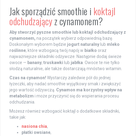
Jak sporządzić smoothie i
koktajl
odchudzający
z cynamonem?
Aby stworzyć pyszne smoothie lub koktajl odchudzający z
cynamonem,
na początek wybierz odpowiednią bazę.
Doskonałym wyborem będzie
jogurt naturalny
lub
mleko
roślinne
, które wzbogacą twój napój w
białko
oraz
najważniejsze składniki odżywcze. Następnie dodaj świeże
owoce —
banany
,
truskawki
lub
jabłka
. Owoce te nie tylko
słodzą naturalnie, ale także dostarczają mnóstwo witamin.
Czas na cynamon!
Wystarczy zaledwie pół do jednej
łyżeczki, aby nadać smoothie wyjątkowy smak i zwiększyć
jego wartość odżywczą.
Cynamon ma korzystny wpływ na
metabolizm
i może przyczynić się do wspierania procesu
odchudzania.
Możesz również wzbogacić koktajl o dodatkowe składniki,
takie jak:
nasiona chia
,
płatki owsiane
,