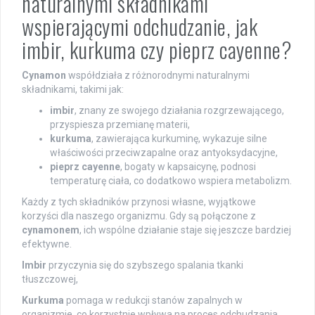
naturalnymi składnikami
wspierającymi odchudzanie, jak
imbir, kurkuma czy pieprz cayenne?
Cynamon
współdziała z różnorodnymi naturalnymi
składnikami, takimi jak:
imbir
, znany ze swojego działania rozgrzewającego,
przyspiesza przemianę materii,
kurkuma
, zawierająca kurkuminę, wykazuje silne
właściwości przeciwzapalne oraz antyoksydacyjne,
pieprz cayenne
, bogaty w kapsaicynę, podnosi
temperaturę ciała, co dodatkowo wspiera metabolizm.
Każdy z tych składników przynosi własne, wyjątkowe
korzyści dla naszego organizmu. Gdy są połączone z
cynamonem
, ich wspólne działanie staje się jeszcze bardziej
efektywne.
Imbir
przyczynia się do szybszego spalania tkanki
tłuszczowej,
Kurkuma
pomaga w redukcji stanów zapalnych w
organizmie, co korzystnie wpływa na proces odchudzania,