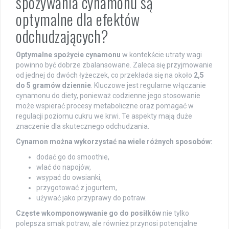
spożywania cynamonu są
optymalne dla efektów
odchudzających?
Optymalne spożycie cynamonu
w kontekście utraty wagi
powinno być dobrze zbalansowane. Zaleca się przyjmowanie
od jednej do dwóch łyżeczek, co przekłada się na około
2,5
do 5 gramów dziennie
. Kluczowe jest regularne włączanie
cynamonu do diety, ponieważ codzienne jego stosowanie
może wspierać procesy metaboliczne oraz pomagać w
regulacji poziomu cukru we krwi. Te aspekty mają duże
znaczenie dla skutecznego odchudzania.
Cynamon można wykorzystać na wiele różnych sposobów:
dodać go do smoothie,
wlać do napojów,
wsypać do owsianki,
przygotować z jogurtem,
używać jako przyprawy do potraw.
Częste wkomponowywanie go do posiłków
nie tylko
polepsza smak potraw, ale również przynosi potencjalne