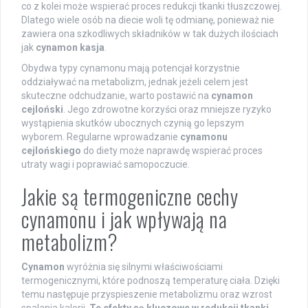
co z kolei może wspierać proces redukcji tkanki tłuszczowej.
Dlatego wiele osób na diecie woli tę odmianę, ponieważ nie
zawiera ona szkodliwych składników w tak dużych ilościach
jak
cynamon kasja
.
Obydwa typy cynamonu mają potencjał korzystnie
oddziaływać na metabolizm, jednak jeżeli celem jest
skuteczne odchudzanie, warto postawić na
cynamon
cejloński
. Jego zdrowotne korzyści oraz mniejsze ryzyko
wystąpienia skutków ubocznych czynią go lepszym
wyborem. Regularne wprowadzanie
cynamonu
cejlońskiego
do diety może naprawdę wspierać proces
utraty wagi i poprawiać samopoczucie.
Jakie są termogeniczne cechy
cynamonu i jak wpływają na
metabolizm?
Cynamon
wyróżnia się silnymi właściwościami
termogenicznymi, które podnoszą temperaturę ciała. Dzięki
temu następuje przyspieszenie metabolizmu oraz wzrost
spalania kalorii.
Te efekty są kluczowe w redukcji tkanki