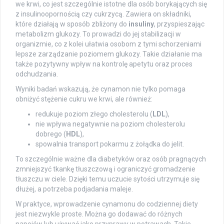
we krwi, co jest szczególnie istotne dla osób borykających się
z insulinoopornością czy cukrzycą. Zawiera on składniki,
które działają w sposób zbliżony do
insuliny
, przyspieszając
metabolizm glukozy. To prowadzi do jej stabilizacji w
organizmie, co z kolei ułatwia osobom z tymi schorzeniami
lepsze zarządzanie poziomem glukozy. Takie działanie ma
także pozytywny wpływ na kontrolę apetytu oraz proces
odchudzania.
Wyniki badań wskazują, że cynamon nie tylko pomaga
obniżyć stężenie cukru we krwi, ale również:
redukuje poziom złego cholesterolu (
LDL
),
nie wpływa negatywnie na poziom cholesterolu
dobrego (
HDL
),
spowalnia transport pokarmu z żołądka do jelit.
To szczególnie ważne dla diabetyków oraz osób pragnących
zmniejszyć tkankę tłuszczową i ograniczyć gromadzenie
tłuszczu w ciele. Dzięki temu uczucie sytości utrzymuje się
dłużej, a potrzeba podjadania maleje.
W praktyce, wprowadzenie cynamonu do codziennej diety
jest niezwykle proste. Można go dodawać do różnych
napojów lub używać jako przyprawy w potrawach. Takie