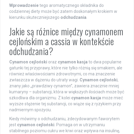
Wprowadzenie
tego aromatycznego składnika do
codziennej diety może być zatem doskonałym krokiem w
kierunku skuteczniejszego
odchudzania
.
Jakie są różnice między cynamonem
cejlońskim a cassia w kontekście
odchudzania?
Cynamon cejloński
oraz
cynamon kasja
to dwa popularne
gatunki tej przyprawy, które nie tylko różnią się smakiem, ale
również właściwościami zdrowotnymi, co ma znaczenie
zwłaszcza w dążeniu do utraty wagi.
Cynamon cejloński
,
znany jako „prawdziwy cynamon”, zawiera znacznie mniej
kumaryny – substancji, która w większych ilościach może być
szkodliwa dla organizmu. Z kolei
cynamon kasja
może mieć
wyższe stężenie tej substancji, co wiąże się z ryzykiem przy
nadmiernym spożyciu.
Kiedy mówimy o odchudzaniu, zdecydowanym faworytem
jest
cynamon cejloński
. Pomaga on w utrzymaniu
stabilnego poziomu cukru we krwi oraz wpływa na insulinę,