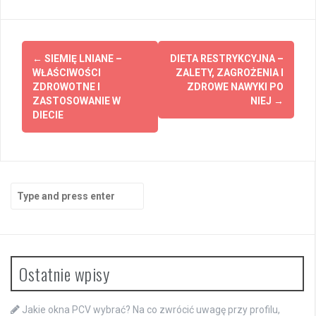
Post
←
SIEMIĘ LNIANE –
DIETA RESTRYKCYJNA –
navigation
WŁAŚCIWOŚCI
ZALETY, ZAGROŻENIA I
ZDROWOTNE I
ZDROWE NAWYKI PO
ZASTOSOWANIE W
NIEJ
→
DIECIE
Search
for:
Ostatnie wpisy
Jakie okna PCV wybrać? Na co zwrócić uwagę przy profilu,