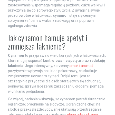
zastosowanie wspomaga regulację poziomu cukru we krwi i
przyczynia się do zdrowego stylu życia. Z uwagi na swoje
prozdrowotne właściwości,
cynamon
staje się cennym
sprzymierzeńcem w walce z nadwagą oraz poprawie
ogólnego zdrowia.
Jak cynamon hamuje apetyt i
zmniejsza łaknienie?
Cynamon
to przyprawa o wielu korzystnych właściwościach,
które mogą wspierać
kontrolowanie apetytu
oraz
redukcję
łaknienia
. Jego intensywny, korzenny
smak i aromat
pozytywnie wpływają na układ pokarmowy, co skutkuje
zwiększonym uczuciem sytości. Dzięki temu jest to
szczególnie przydatne dla osób starających się schudnąć,
ponieważ sprzyja lepszemu zarządzaniu głodem i pomaga
w unikaniu podjadania.
Co więcej, badania wskazują, że cynamon potrafi skutecznie
ograniczać pragnienie na słodycze. Ograniczone chęci na
słodkie przekąski zdecydowanie ułatwiają przestrzeganie
zdrowego stylu życia oraz realizację
planu odchudzania
.