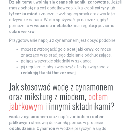
Dzięki temu uwolnią się cenne składniki zdrowotne.
Jeżeli
masz ochotę na coś dodatkowego, kilka kropli
cytryny
lub
łyżeczka miodu
znacznie wzbogacą smak oraz wartości
odżywcze naparu. Warto spożywać go na czczo, gdyż
pomoże to w
wsparciu metabolizmu
i regulacji poziomu
cukru we krwi
.
Przygotowanie napoju z cynamonem jest dosyć podobne:
możesz wzbogacić go o
ocet jabłkowy
, co może
znacząco wspierać jego działanie odchudzające,
połącz wszystkie składniki w szklance,
pij regularnie, aby zwiększyć efekty związane z
redukcją tkanki tłuszczowej
.
Jak stosować wodę z cynamonem
oraz miksturę z miodem,
octem
jabłkowym
i innymi składnikami?
woda
z
cynamonem
oraz napój z
miodem
i
octem
jabłkowym
stanowią doskonałą pomoc w procesie
odchudzania
.
Cynamon
w wodzie przyczynia się do