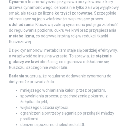
Cynamon
to aromatyczna przyprawa pozyskiwana z kory
drzewa cynamonowego, ceniona nie tylko za swój wyjątkowy
smak, ale także za liczne
korzyści zdrowotne
. Szczególnie
interesujące są jego właściwości wspierające proces
odchudzania
. Kluczową zaletą cynamonu jest jego zdolność
do regulowania poziomu cukru we krwi oraz przyspieszania
metabolizmu
, co odgrywa istotną rolę w redukcji tkanki
tłuszczowej.
Dzięki cynamonowi metabolizm staje się bardziej efektywny,
a wrażliwość na insulinę wzrasta. To sprawia, że
stężenie
glukozy we krwi
obniża się, co ogranicza odkładanie się
tłuszczu, szczególnie wokół talii.
Badania
sugerują, że regularne dodawanie cynamonu do
diety może prowadzić do:
mniejszego wchłaniania kalorii przez organizm,
spowolnienia procesu przechodzenia pokarmu z
żołądka do jelit,
większego uczucia sytości,
ograniczenia potrzeby sięgania po przekąski między
posiłkami,
obniżenia poziomu cholesterolu LDL.