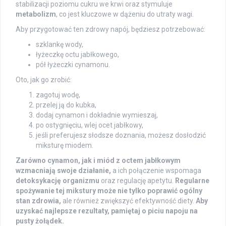
stabilizacji poziomu cukru we krwi oraz stymuluje
metabolizm
, co jest kluczowe w dążeniu do utraty wagi.
Aby przygotować ten zdrowy napój, będziesz potrzebować:
szklankę wody,
łyżeczkę octu jabłkowego,
pół łyżeczki cynamonu.
Oto, jak go zrobić:
zagotuj wodę,
przelej ją do kubka,
dodaj cynamon i dokładnie wymieszaj,
po ostygnięciu, wlej ocet jabłkowy,
jeśli preferujesz słodsze doznania, możesz dosłodzić
miksturę miodem.
Zarówno cynamon, jak i miód z octem jabłkowym
wzmacniają swoje działanie,
a ich połączenie wspomaga
detoksykację organizmu
oraz regulację apetytu.
Regularne
spożywanie tej mikstury może nie tylko poprawić ogólny
stan zdrowia,
ale również zwiększyć efektywność diety.
Aby
uzyskać najlepsze rezultaty, pamiętaj o piciu napoju na
pusty żołądek.