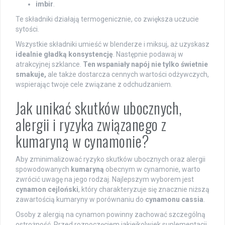
imbir
.
Te składniki działają termogenicznie, co zwiększa uczucie
sytości.
Wszystkie składniki umieść w blenderze i miksuj, aż uzyskasz
idealnie gładką konsystencję
. Następnie podawaj w
atrakcyjnej szklance.
Ten wspaniały napój nie tylko świetnie
smakuje,
ale także dostarcza cennych wartości odżywczych,
wspierając twoje cele związane z odchudzaniem.
Jak unikać skutków ubocznych,
alergii i ryzyka związanego z
kumaryną w cynamonie?
Aby zminimalizować ryzyko skutków ubocznych oraz alergii
spowodowanych
kumaryną
obecnym w cynamonie, warto
zwrócić uwagę na jego rodzaj. Najlepszym wyborem jest
cynamon cejloński
, który charakteryzuje się znacznie niższą
zawartością kumaryny w porównaniu do
cynamonu cassia
.
Osoby z alergią na cynamon powinny zachować szczególną
ostrożność. Przed rozpoczęciem jakiejkolwiek suplementacji