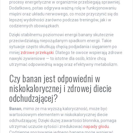
procesy energetyczne w organizmie przebiegają sprawniej.
Dodatkowo, potas odgrywa ważną rolę w funkcjonowaniu
mięśni oraz układu nerwowego, co może przyczynić się do
lepszej wydolności zarówno podczas treningów, jak i w
codziennych obowiązkach.
Dzięki stabilnemu poziomowi energii banany skutecznie
przeciwdziałają niepożądanym spadkom energii. Takie
sytuacje często skutkują chęcią podjadania i sięganiem po
mniej
zdrowe przekąski
. Dlatego te owoce wspierają zdrowe
nawyki żywieniowe — to istotne dla osób, które chcą
utrzymać odpowiednią wagę oraz efektywny metabolizm.
Czy banan jest odpowiedni w
niskokalorycznej i zdrowej diecie
odchudzającej?
Banan
, mimo że ma wyższą kaloryczność, może być
wartościowym elementem w niskokalorycznej diecie
odchudzającej. Dzięki dużej zawartości błonnika, pomaga
utrzymać uczucie sytości i zredukować
napady głodu
.
Codzienne spożywanie jednego banana może wspierać