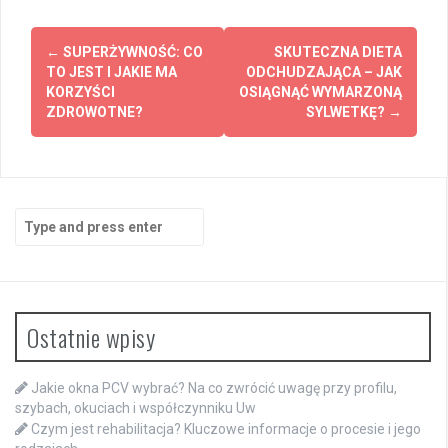
Post
←
SUPERŻYWNOŚĆ: CO
SKUTECZNA DIETA
navigation
TO JEST I JAKIE MA
ODCHUDZAJĄCA – JAK
KORZYŚCI
OSIĄGNĄĆ WYMARZONĄ
ZDROWOTNE?
SYLWETKĘ?
→
Search
for:
Ostatnie wpisy
Jakie okna PCV wybrać? Na co zwrócić uwagę przy profilu,
szybach, okuciach i współczynniku Uw
Czym jest rehabilitacja? Kluczowe informacje o procesie i jego