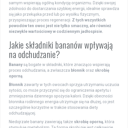
samym wspierają ogólną kondycję organizmu. Dzięki swojej
zdolności do dostarczania szybkiej energii, idealnie sprawdza
się jako przekąska przed lub po wysiłku fizycznym,
przyspieszając proces regeneracji.
Z tych wszystkich
powodów ten owoc jest nie tylko smaczny, ale również
niezwykle wartościowy w codziennym jadłospisie.
Jakie składniki bananów wpływają
na odchudzanie?
Banany
są bogate w składniki, które znacząco wspierają
proces odchudzania, a zwłaszcza
błonnik
oraz
skrobię
oporną
.
Błonnik
zawarty w tych owocach sprzyja utrzymaniu uczucia
sytości, co może przyczynić się do ograniczenia apetytu i
zmniejszenia dziennego spożycia kalorii. Dzięki obecności
błonnika roślinnego energia utrzymuje się na dłużej, co jest
szczególnie korzystne w trakcie stosowania diety
odchudzającej.
Niedojrzałe banany zawierają także
skrobię oporną
, która
stymuluje metabolizm. Ta forma skrobi nie jest całkowicie