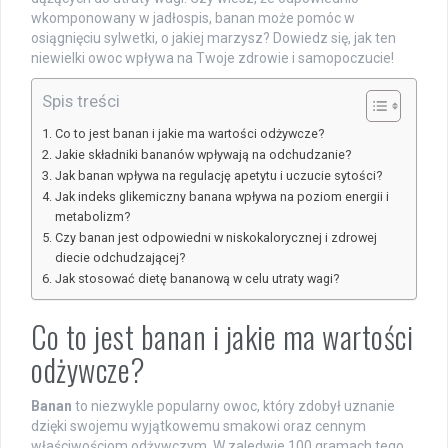
wkomponowany w jadłospis, banan może pomóc w
osiągnięciu sylwetki, o jakiej marzysz? Dowiedz się, jak ten
niewielki owoc wpływa na Twoje zdrowie i samopoczucie!
Spis treści
Co to jest banan i jakie ma wartości odżywcze?
Jakie składniki bananów wpływają na odchudzanie?
Jak banan wpływa na regulację apetytu i uczucie sytości?
Jak indeks glikemiczny banana wpływa na poziom energii i
metabolizm?
Czy banan jest odpowiedni w niskokalorycznej i zdrowej
diecie odchudzającej?
Jak stosować dietę bananową w celu utraty wagi?
Co to jest banan i jakie ma wartości
odżywcze?
Banan
to niezwykle popularny owoc, który zdobył uznanie
dzięki swojemu wyjątkowemu smakowi oraz cennym
właściwościom odżywczym. W zaledwie 100 gramach tego