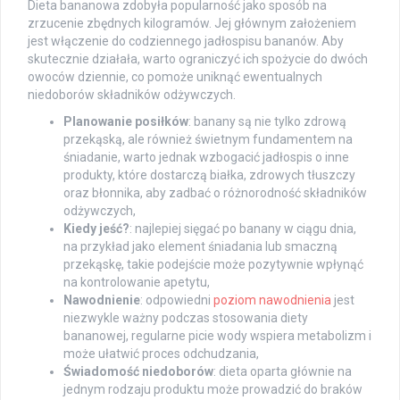
Dieta bananowa zdobyła popularność jako sposób na
zrzucenie zbędnych kilogramów. Jej głównym założeniem
jest włączenie do codziennego jadłospisu bananów. Aby
skutecznie działała, warto ograniczyć ich spożycie do dwóch
owoców dziennie, co pomoże uniknąć ewentualnych
niedoborów składników odżywczych.
Planowanie posiłków
: banany są nie tylko zdrową
przekąską, ale również świetnym fundamentem na
śniadanie, warto jednak wzbogacić jadłospis o inne
produkty, które dostarczą białka, zdrowych tłuszczy
oraz błonnika, aby zadbać o różnorodność składników
odżywczych,
Kiedy jeść?
: najlepiej sięgać po banany w ciągu dnia,
na przykład jako element śniadania lub smaczną
przekąskę, takie podejście może pozytywnie wpłynąć
na kontrolowanie apetytu,
Nawodnienie
: odpowiedni
poziom nawodnienia
jest
niezwykle ważny podczas stosowania diety
bananowej, regularne picie wody wspiera metabolizm i
może ułatwić proces odchudzania,
Świadomość niedoborów
: dieta oparta głównie na
jednym rodzaju produktu może prowadzić do braków