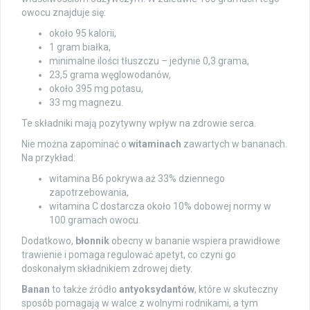
owocu znajduje się:
około 95 kalorii,
1 gram białka,
minimalne ilości tłuszczu – jedynie 0,3 grama,
23,5 grama węglowodanów,
około 395 mg potasu,
33 mg magnezu.
Te składniki mają pozytywny wpływ na zdrowie serca.
Nie można zapominać o
witaminach
zawartych w bananach.
Na przykład:
witamina B6 pokrywa aż 33% dziennego
zapotrzebowania,
witamina C dostarcza około 10% dobowej normy w
100 gramach owocu.
Dodatkowo,
błonnik
obecny w bananie wspiera prawidłowe
trawienie i pomaga regulować apetyt, co czyni go
doskonałym składnikiem zdrowej diety.
Banan
to także źródło
antyoksydantów
, które w skuteczny
sposób pomagają w walce z wolnymi rodnikami, a tym