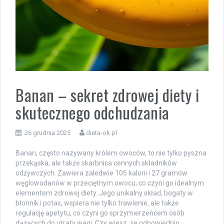
Banan – sekret zdrowej diety i
skutecznego odchudzania
26 grudnia 2025
dieta-ok.pl
Banan, często nazywany królem owoców, to nie tylko pyszna
przekąska, ale także skarbnica cennych składników
odżywczych. Zawiera zaledwie 105 kalorii i 27 gramów
węglowodanów w przeciętnym owocu, co czyni go idealnym
elementem zdrowej diety. Jego unikalny skład, bogaty w
błonnik i potas, wspiera nie tylko trawienie, ale także
regulację apetytu, co czyni go sprzymierzeńcem osób
dążących do utraty wagi. Czy wiesz, że odpowiednio