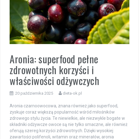
Aronia: superfood pełne
zdrowotnych korzyści i
właściwości odżywczych
20 października 2025
dieta-ok.pl
Aronia czarnoowocowa, znana również jako superfood,
zyskuje coraz większą popularność wśród miłośników
zdrowego stylu życia. Te niewielkie, ale niezwykle bogate w
składniki odżywcze owoce są nie tylko smaczne, ale również
oferują szereg korzyści zdrowotnych. Dzięki wysokiej
zawartości polifenoli, witamin oraz minerałów, aronia