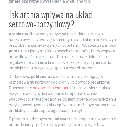
zmniejsza ryzyko wystąpienia wielu chorób.
Jak aronia wpływa na układ
sercowo-naczyniowy?
Aronia
ma zbawienny wpływ na nasz układ sercowo-
naczyniowy, co zawdzięcza cennym składnikom odżywczym
oraz obecności bioaktywnych substancji. Wysoka zawartość
potasu
jest jednym z kluczowych elementów, który wspiera
prawidłową funkcję serca. Ten minerał ma zdolność do
regulowania ciśnienia krwi, co w efekcie przyczynia się do
zmniejszenia ryzyka wystąpienia chorób serca.
Dodatkowo,
polifenole
zawarte w aronii pomagają w
kształtowaniu korzystnego profilu lipidowego organizmu.
Obniżają one
poziom cholesterolu
LDL, co z kolei redukuje
ryzyko miażdżycy. Ich działanie obejmuje również
właściwości antyagregacyjne, co jest istotne w ograniczaniu
ryzyka powstawania zakrzepów oraz może być pomocne w
profilaktyce zakrzepowego zapalenia żył.
Z przeprowadzonych badań wynika, że regularne włączanie
aronii do diety może przyczynić się do poprawy zdrowia