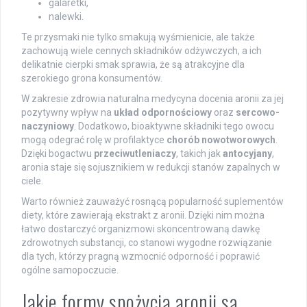
galaretki,
nalewki.
Te przysmaki nie tylko smakują wyśmienicie, ale także
zachowują wiele cennych składników odżywczych, a ich
delikatnie cierpki smak sprawia, że są atrakcyjne dla
szerokiego grona konsumentów.
W zakresie zdrowia naturalna medycyna docenia aronii za jej
pozytywny wpływ na
układ odpornościowy
oraz
sercowo-
naczyniowy
. Dodatkowo, bioaktywne składniki tego owocu
mogą odegrać rolę w profilaktyce
chorób nowotworowych
.
Dzięki bogactwu
przeciwutleniaczy
, takich jak
antocyjany
,
aronia staje się sojusznikiem w redukcji stanów zapalnych w
ciele.
Warto również zauważyć rosnącą popularność suplementów
diety, które zawierają ekstrakt z aronii. Dzięki nim można
łatwo dostarczyć organizmowi skoncentrowaną dawkę
zdrowotnych substancji, co stanowi wygodne rozwiązanie
dla tych, którzy pragną wzmocnić odporność i poprawić
ogólne samopoczucie.
Jakie formy spożycia aronii są