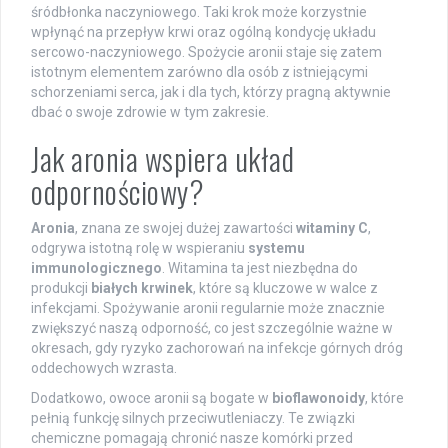
śródbłonka naczyniowego. Taki krok może korzystnie
wpłynąć na przepływ krwi oraz ogólną kondycję układu
sercowo-naczyniowego. Spożycie aronii staje się zatem
istotnym elementem zarówno dla osób z istniejącymi
schorzeniami serca, jak i dla tych, którzy pragną aktywnie
dbać o swoje zdrowie w tym zakresie.
Jak aronia wspiera układ
odpornościowy?
Aronia
, znana ze swojej dużej zawartości
witaminy C
,
odgrywa istotną rolę w wspieraniu
systemu
immunologicznego
. Witamina ta jest niezbędna do
produkcji
białych krwinek
, które są kluczowe w walce z
infekcjami. Spożywanie aronii regularnie może znacznie
zwiększyć naszą odporność, co jest szczególnie ważne w
okresach, gdy ryzyko zachorowań na infekcje górnych dróg
oddechowych wzrasta.
Dodatkowo, owoce aronii są bogate w
bioflawonoidy
, które
pełnią funkcję silnych przeciwutleniaczy. Te związki
chemiczne pomagają chronić nasze komórki przed