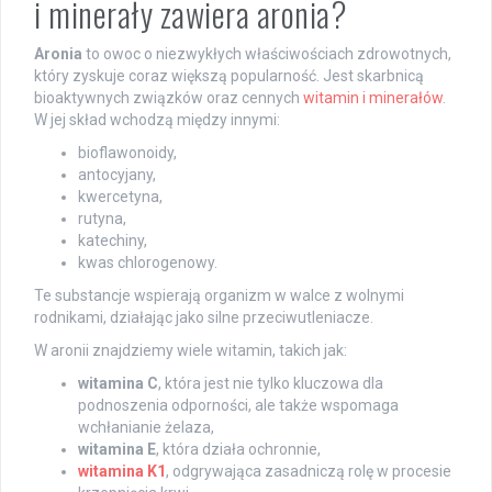
i minerały zawiera aronia?
Aronia
to owoc o niezwykłych właściwościach zdrowotnych,
który zyskuje coraz większą popularność. Jest skarbnicą
bioaktywnych związków oraz cennych
witamin i minerałów
.
W jej skład wchodzą między innymi:
bioflawonoidy,
antocyjany,
kwercetyna,
rutyna,
katechiny,
kwas chlorogenowy.
Te substancje wspierają organizm w walce z wolnymi
rodnikami, działając jako silne przeciwutleniacze.
W aronii znajdziemy wiele witamin, takich jak:
witamina C
, która jest nie tylko kluczowa dla
podnoszenia odporności, ale także wspomaga
wchłanianie żelaza,
witamina E
, która działa ochronnie,
witamina K1
, odgrywająca zasadniczą rolę w procesie