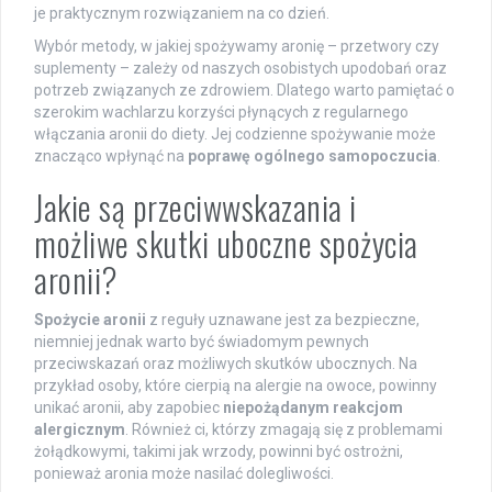
je praktycznym rozwiązaniem na co dzień.
Wybór metody, w jakiej spożywamy aronię – przetwory czy
suplementy – zależy od naszych osobistych upodobań oraz
potrzeb związanych ze zdrowiem. Dlatego warto pamiętać o
szerokim wachlarzu korzyści płynących z regularnego
włączania aronii do diety. Jej codzienne spożywanie może
znacząco wpłynąć na
poprawę ogólnego samopoczucia
.
Jakie są przeciwwskazania i
możliwe skutki uboczne spożycia
aronii?
Spożycie aronii
z reguły uznawane jest za bezpieczne,
niemniej jednak warto być świadomym pewnych
przeciwskazań oraz możliwych skutków ubocznych. Na
przykład osoby, które cierpią na alergie na owoce, powinny
unikać aronii, aby zapobiec
niepożądanym reakcjom
alergicznym
. Również ci, którzy zmagają się z problemami
żołądkowymi, takimi jak wrzody, powinni być ostrożni,
ponieważ aronia może nasilać dolegliwości.