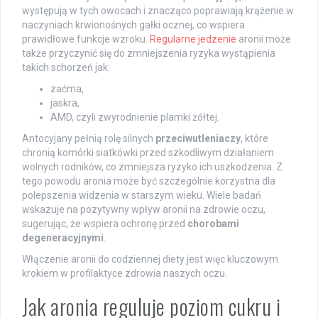
występują w tych owocach i znacząco poprawiają krążenie w
naczyniach krwionośnych gałki ocznej, co wspiera
prawidłowe funkcje wzroku.
Regularne jedzenie
aronii może
także przyczynić się do zmniejszenia ryzyka wystąpienia
takich schorzeń jak:
zaćma,
jaskra,
AMD, czyli zwyrodnienie plamki żółtej.
Antocyjany pełnią rolę silnych
przeciwutleniaczy
, które
chronią komórki siatkówki przed szkodliwym działaniem
wolnych rodników, co zmniejsza ryzyko ich uszkodzenia. Z
tego powodu aronia może być szczególnie korzystna dla
polepszenia widzenia w starszym wieku. Wiele badań
wskazuje na pozytywny wpływ aronii na zdrowie oczu,
sugerując, że wspiera ochronę przed
chorobami
degeneracyjnymi
.
Włączenie aronii do codziennej diety jest więc kluczowym
krokiem w profilaktyce zdrowia naszych oczu.
Jak aronia reguluje poziom cukru i