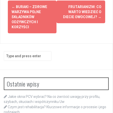
Post
←
BURAKI – ZDROWE
FRUTARIANIZM: CO
navigation
WARZYWA PEŁNE
WARTO WIEDZIEĆ O
SKŁADNIKÓW
DIECIE OWOCOWEJ?
→
ODŻYWCZYCH I
KORZYŚCI
Search
for:
Ostatnie wpisy
Jakie okna PCV wybrać? Na co zwrócić uwagę przy profilu,
szybach, okuciach i współczynniku Uw
Czym jest rehabilitacja? Kluczowe informacje o procesie i jego
rodzajach