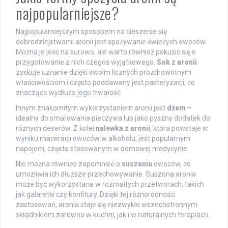
najpopularniejsze?
Najpopularniejszym sposobem na cieszenie się
dobrodziejstwami aronii jest spożywanie świeżych owoców.
Można je jeść na surowo, ale warto również pokusić się o
przygotowanie z nich czegoś wyjątkowego.
Sok z aronii
zyskuje uznanie dzięki swoim licznych prozdrowotnym
właściwościom i często poddawany jest pasteryzacji, co
znacząco wydłuża jego trwałość.
Innym znakomitym wykorzystaniem aronii jest
dżem
–
idealny do smarowania pieczywa lub jako pyszny dodatek do
różnych deserów. Z kolei
nalewka z aronii
, która powstaje w
wyniku maceracji owoców w alkoholu, jest popularnym
napojem, często stosowanym w domowej medycynie.
Nie można również zapomnieć o
suszeniu
owoców, co
umożliwia ich dłuższe przechowywanie. Suszona aronia
może być wykorzystana w rozmaitych przetworach, takich
jak galaretki czy konfitury. Dzięki tej różnorodności
zastosowań, aronia staje się niezwykle wszechstronnym
składnikiem zarówno w kuchni, jak i w naturalnych terapiach.