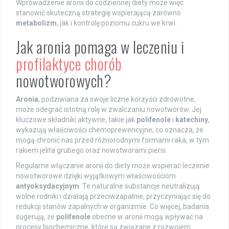
Wprowadzenie aronii do codziennej diety może więc
stanowić skuteczną strategię wspierającą zarówno
metabolizm
, jak i kontrolę poziomu cukru we krwi.
Jak aronia pomaga w leczeniu i
profilaktyce chorób
nowotworowych?
Aronia
, podziwiana za swoje liczne korzyści zdrowotne,
może odegrać istotną rolę w zwalczaniu nowotworów. Jej
kluczowe składniki aktywne, takie jak
polifenole
i
katechiny
,
wykazują właściwości chemoprewencyjne, co oznacza, że
mogą chronić nas przed różnorodnymi formami raka, w tym
rakiem jelita grubego oraz nowotworami piersi.
Regularne włączanie aronii do diety może wspierać leczenie
nowotworowe dzięki wyjątkowym właściwościom
antyoksydacyjnym
. Te naturalne substancje neutralizują
wolne rodniki i działają przeciwzapalnie, przyczyniając się do
redukcji stanów zapalnych w organizmie. Co więcej, badania
sugerują, że
polifenole
obecne w aronii mogą wpływać na
procesy biochemiczne, które są związane z rozwojem