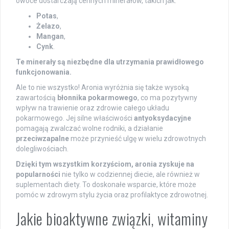
owoce dostarczają cennych minerałów, takich jak:
Potas
,
Żelazo
,
Mangan
,
Cynk
.
Te minerały są niezbędne dla utrzymania prawidłowego
funkcjonowania.
Ale to nie wszystko! Aronia wyróżnia się także wysoką
zawartością
błonnika pokarmowego
, co ma pozytywny
wpływ na trawienie oraz zdrowie całego układu
pokarmowego. Jej silne właściwości
antyoksydacyjne
pomagają zwalczać wolne rodniki, a działanie
przeciwzapalne
może przynieść ulgę w wielu zdrowotnych
dolegliwościach.
Dzięki tym wszystkim korzyściom, aronia zyskuje na
popularności
nie tylko w codziennej diecie, ale również w
suplementach diety. To doskonałe wsparcie, które może
pomóc w zdrowym stylu życia oraz profilaktyce zdrowotnej.
Jakie bioaktywne związki, witaminy