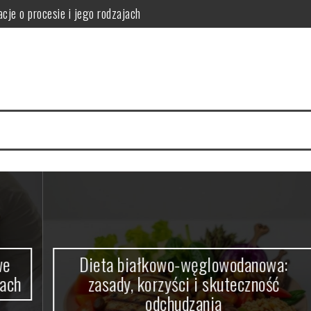
cje o procesie i jego rodzajach
orzyści i skuteczność odchudzania
i i ryzyka zdrowotne
ne korzyści smoczego owocu
 Twojej kuchni pełne zalet
agę przy profilu, szybach, okuciach i współczynniku Uw
Dieta białkowo-węglowodanowa:
zasady, korzyści i skuteczność
odchudzania