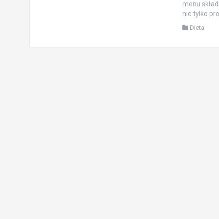
menu składn
nie tylko pr
Dieta