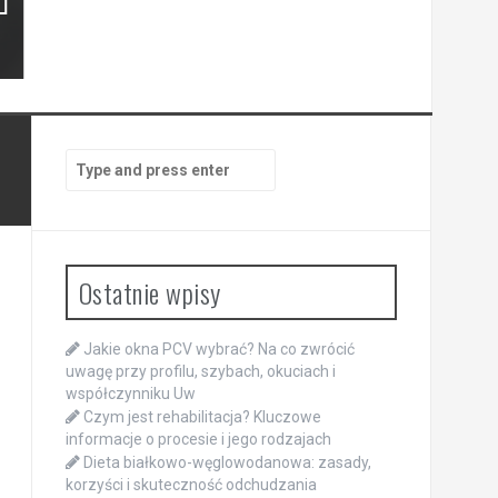
Search
for:
Ostatnie wpisy
Jakie okna PCV wybrać? Na co zwrócić
uwagę przy profilu, szybach, okuciach i
współczynniku Uw
Czym jest rehabilitacja? Kluczowe
informacje o procesie i jego rodzajach
Dieta białkowo-węglowodanowa: zasady,
korzyści i skuteczność odchudzania