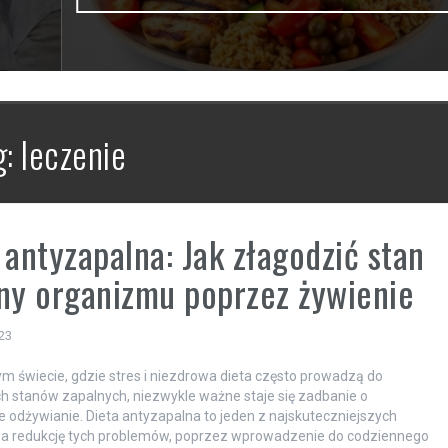
g:
leczenie
 antyzapalna: Jak złagodzić stan
ny organizmu poprzez żywienie
23
ym świecie, gdzie stres i niezdrowa dieta często prowadzą do
h stanów zapalnych, niezwykle ważne staje się zadbanie o
 odżywianie. Dieta antyzapalna to jeden z najskuteczniejszych
a redukcję tych problemów, poprzez wprowadzenie do codziennego