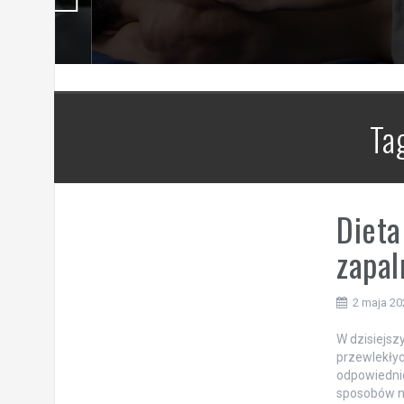
Ta
Dieta
zapal
2 maja 20
W dzisiejsz
przewlekłyc
odpowiednie
sposobów n